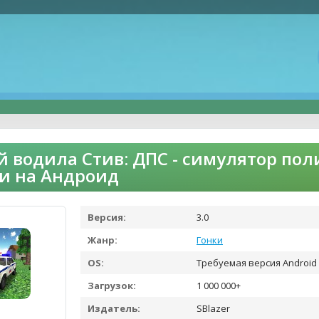
й водила Стив: ДПС - симулятор по
и на Андроид
Версия:
3.0
Жанр:
Гонки
OS:
Требуемая версия Android 
Загрузок:
1 000 000+
Издатель:
SBlazer