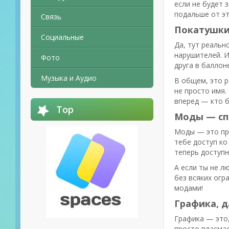
если не будет 
подальше от эт
Связь
Покатушки 
Социальные
Да, тут реальн
нарушителей. И
Фото
друга в баллон
Музыка и Аудио
В общем, это р
не просто имя.
вперед — кто б
Top
Моды — спа
Моды — это про
тебе доступ ко
теперь доступн
А если ты не л
без всяких огр
модами!
Графика, 
Графика — это,
просто пласмас