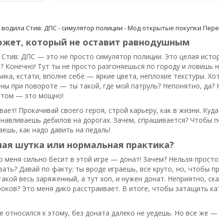
 водила Стив: ДПС - симулятор полиции - Мод открытые покупки
Пере
южет, который не оставит равнодушным
 Стив: ДПС — это не просто симулятор полиции. Это целая исто
о? Конечно! Тут ты не просто разгоняешься по городу и ловишь
фика, кстати, вполне себе — яркие цвета, неплохие текстуры. Хот
ны при повороте — ты такой, где мой патруль? Непонятно, да? 
том — это мощно!
ает! Прокачивай своего героя, строй карьеру, как в жизни. Куд
навливаешь дебилов на дорогах. Зачем, спрашивается? Чтобы п
аешь, как надо давить на педаль!
лая шутка или нормальная практика?
о меня сильно бесит в этой игре — донат! Зачем? Нельзя прост
ать? Давай по факту: ты вроде играешь, все круто, но, чтобы п
такой весь заряженный, а тут хоп, и нужен донат. Неприятно, с
роков? Это меня дико расстраивает. В итоге, чтобы затащить ка
не относился к этому, без доната далеко не уедешь. Но все же —