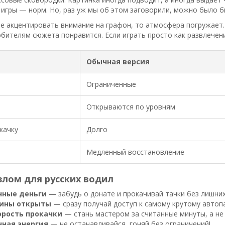
игры — норм. Но, раз уж мы об этом заговорили, можно было б
не акцентировать внимание на графон, то атмосфера погружает
бителям сюжета понравится. Если играть просто как развлечени
Обычная версия
Ограниченные
Открываются по уровням
качку
Долго
Медленный восстановление
злом для русских водил
чные деньги
— забудь о донате и прокачивай тачки без лишних
ины открыты
— сразу получай доступ к самому крутому автопа
орость прокачки
— стань мастером за считанные минуты, а не 
чная энергия
— не останавливайся, гоняй без ограничений!