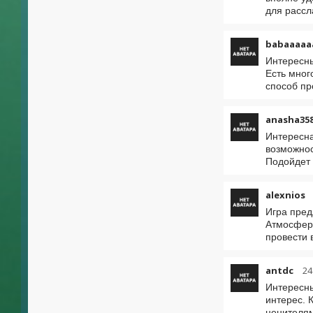
для рассл
babaaaaa
Интересны
Есть мног
способ пр
anasha35
Интересна
возможнос
Подойдет 
alexnios
Игра пред
Атмосфера
провести 
antdc
24
Интересны
интерес. 
ценителя