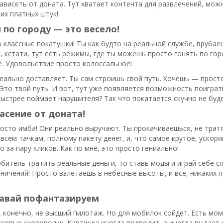
зависеть от доната. Тут хватает контента для развлечений, мож
их платных штук!
по городу — это весело!
о классные покатушки! Ты как будто на реальной службе, вруба
, кстати, тут есть режимы, где ты можешь просто гонять по гор
е. Удовольствие просто колоссальное!
еально доставляет. Ты сам строишь свой путь. Хочешь — прост
 Это твой путь. И вот, тут уже появляется возможность поиграт
ыстрее поймает нарушителя? Так что покатается скучно не буде
сение от доната!
сто имба! Они реально выручают. Ты прокачиваешься, не тратя
 всем тачкам, полному пакету денег, и, что самое крутое, ускоря
о за пару кликов. Как по мне, это просто гениально!
юбитель тратить реальные деньги, то ставь моды и играй себе
аничений! Просто взлетаешь в небесные высоты, и все, никаких п
давай пофантазируем
 конечно, не высший пилотаж. Но для мобилок сойдет. Есть моме
совые сковородки. Картинка иногда подводит, а иногда выдает ч