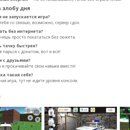
 злобу дня
 не запускается игра?
 тебя со связью, возможно, сервер сдох.
ать без интернета?
очешь просто покататься без сюжета.
ь тачку быстрее?
е парься с донатом, вот и все!
м с друзьями?
в и прокачивайте свои навыки вместе!
ка такая себе?
ная игра, тут не ждите уровня консоли.