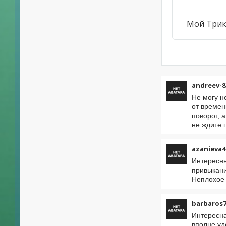
Мой Три
andreev-8
Не могу н
от времен
поворот, 
не ждите 
azanieva4
Интересны
привыкани
Неплохое
barbaros7
Интересна
вполне уд