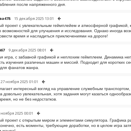
абления после напряженного дня.
aa478
15 декабря 2025 13:01
й проект с увлекательным геймплейем и атмосферной графикой, к
о возможностей для улучшения и исследования. Однако иногда во
овести время и насладиться приключениями на дороге!
867
9 декабря 2025 08:01
я игра, с забавной графикой и неплохим геймплеем. Динамика неп
ть изучения различных машин и миссий. Подходит для коротких сес
для фанатов жанра.
27 ноября 2025 01:01
лагает интересный взгляд на управление служебным транспортом, 
 довольно увлекательная, хотя задания могут казаться однообразн
время, но не без недостатков.
 ноября 2025 00:01
й проект с открытым миром и элементами симулятора. Графика ра
Конечно, есть моменты, требующие доработки, но в целом игра зат
м жанра!