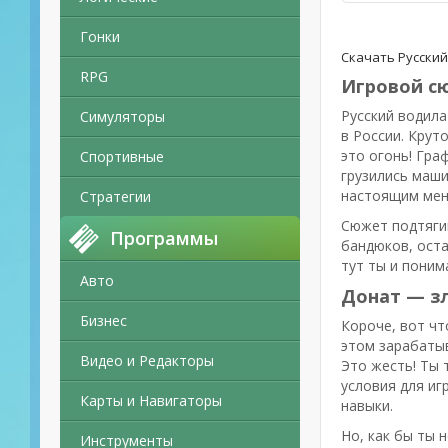
Гонки
Скачать Русский
RPG
Игровой с
Русский водила
Симуляторы
в России. Крут
это огонь! Гра
Спортивные
грузились маши
настоящим мен
Стратегии
Сюжет подтягив
Программы
бандюков, оста
тут ты и поним
Авто
Донат — з
Бизнес
Короче, вот чт
этом зарабатыв
Видео и Редакторы
Это жесть! Ты 
условия для иг
Карты и Навигаторы
навыки.
Но, как бы ты 
Инструменты