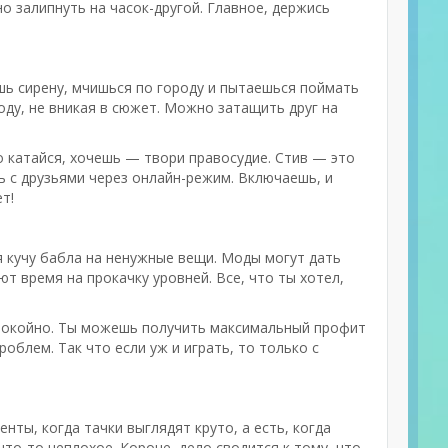
но залипнуть на часок-другой. Главное, держись
ешь сирену, мчишься по городу и пытаешься поймать
оду, не вникая в сюжет. Можно затащить друг на
о катайся, хочешь — твори правосудие. Стив — это
ь с друзьями через онлайн-режим. Включаешь, и
т!
 кучу бабла на ненужные вещи. Моды могут дать
ют время на прокачку уровней. Все, что ты хотел,
 спокойно. Ты можешь получить максимальный профит
роблем. Так что если уж и играть, то только с
нты, когда тачки выглядят круто, а есть, когда
то-то неплохое. Короче, дело сводится к тому, что