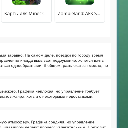
Карты для Minecraft PE
Zombieland: AFK Survival
сьма забавно. На самом деле, поездки по городу время
правление иногда вызывает недоумение: хочется взять
азаться однообразными. В общем, развлекаться можно, но
цейского. Графика неплохая, но управление требует
анатов жанра, хоть и с некоторыми недостатками.
ьную атмосферу. Графика средняя, но управление
ающим миром делают процесс увлекательным. Подходит