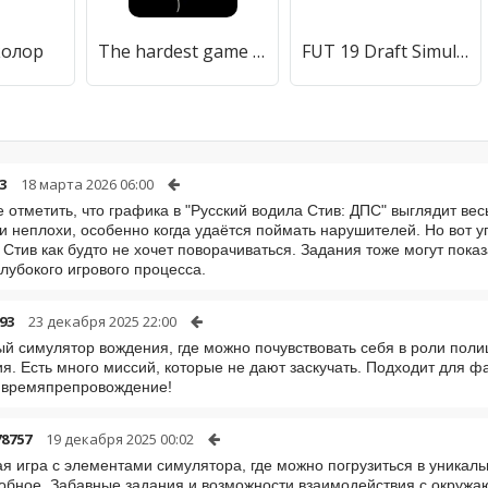
колор
The hardest game in the world
FUT 19 Draft Simulator
3
18 марта 2026 06:00
е отметить, что графика в "Русский водила Стив: ДПС" выглядит ве
и неплохи, особенно когда удаётся поймать нарушителей. Но вот у
а Стив как будто не хочет поворачиваться. Задания тоже могут пок
глубокого игрового процесса.
93
23 декабря 2025 22:00
й симулятор вождения, где можно почувствовать себя в роли поли
я. Есть много миссий, которые не дают заскучать. Подходит для ф
 времяпрепровождение!
8757
19 декабря 2025 00:02
я игра с элементами симулятора, где можно погрузиться в уникал
обное. Забавные задания и возможности взаимодействия с окруж