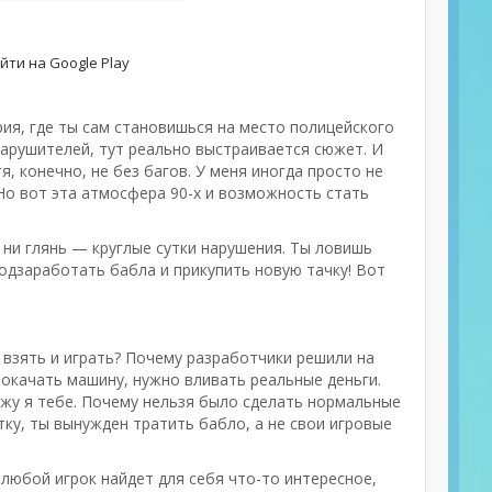
йти на Google Play
рия, где ты сам становишься на место полицейского
 нарушителей, тут реально выстраивается сюжет. И
я, конечно, не без багов. У меня иногда просто не
Но вот эта атмосфера 90-х и возможность стать
а ни глянь — круглые сутки нарушения. Ты ловишь
одзаработать бабла и прикупить новую тачку! Вот
о взять и играть? Почему разработчики решили на
рокачать машину, нужно вливать реальные деньги.
кажу я тебе. Почему нельзя было сделать нормальные
тку, ты вынужден тратить бабло, а не свои игровые
 любой игрок найдет для себя что-то интересное,