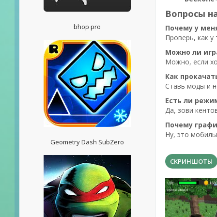
Вопросы на
bhop pro
Почему у меня
Проверь, как у
Можно ли игр
Можно, если х
Как прокачат
Ставь моды и н
Есть ли режи
Да, зови кенто
Почему графи
Ну, это мобиль
Geometry Dash SubZero
СКРИНШОТЫ