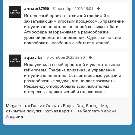
annabi87950
31 октября 2025 19:01
Интересный проект с отличной графикой и
захватывающим игровым процессом. Управление
интуитивно понятное, но порой возникают баги.
Атмосфера завораживает, а разнообразие
уровней держит в напряжении. Однозначно стоит
попробовать, особенно любителям жанра!
aquavika
9 октября 2025 23:30
Игра удивила своей простотой и увлекательным
геймплеем. Графика приятная, а управление
интуитивно понятное. Есть интересные уровни и
разнообразные задачи, что не дает заскучать.
Рекомендую попробовать всех любителям
интересных приключений и головоломок!
Megadro.ru
»
Гонки
» Скачать Project Drag Racing - Мод
открытые покупки Русская версия 1.8.4 бесплатно apk на
Андроид