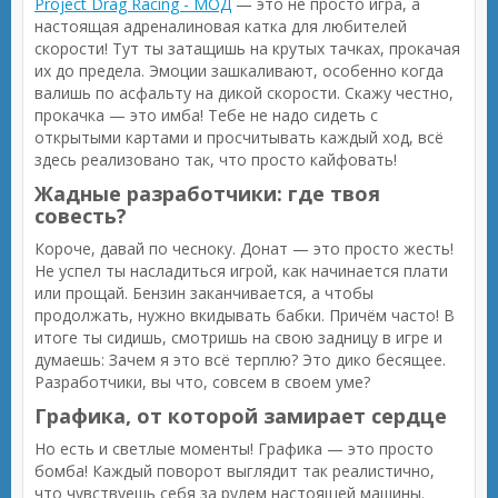
Project Drag Racing - МОД
— это не просто игра, а
настоящая адреналиновая катка для любителей
скорости! Тут ты затащишь на крутых тачках, прокачая
их до предела. Эмоции зашкаливают, особенно когда
валишь по асфальту на дикой скорости. Скажу честно,
прокачка — это имба! Тебе не надо сидеть с
открытыми картами и просчитывать каждый ход, всё
здесь реализовано так, что просто кайфовать!
Жадные разработчики: где твоя
совесть?
Короче, давай по чесноку. Донат — это просто жесть!
Не успел ты насладиться игрой, как начинается плати
или прощай. Бензин заканчивается, а чтобы
продолжать, нужно вкидывать бабки. Причём часто! В
итоге ты сидишь, смотришь на свою задницу в игре и
думаешь: Зачем я это всё терплю? Это дико бесящее.
Разработчики, вы что, совсем в своем уме?
Графика, от которой замирает сердце
Но есть и светлые моменты! Графика — это просто
бомба! Каждый поворот выглядит так реалистично,
что чувствуешь себя за рулем настоящей машины.