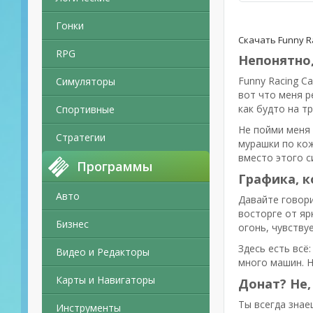
Гонки
Скачать Funny R
RPG
Непонятно,
Funny Racing C
Симуляторы
вот что меня р
как будто на т
Спортивные
Не пойми меня 
Стратегии
мурашки по кож
вместо этого с
Программы
Графика, к
Авто
Давайте говори
восторге от яр
Бизнес
огонь, чувству
Здесь есть всё
Видео и Редакторы
много машин. Н
Карты и Навигаторы
Донат? Не,
Ты всегда знаеш
Инструменты