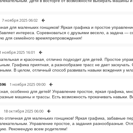
влекательным. Дети в восторге от возможности выбирать машины и
7 ноября 2025 06:02
чная для маленьких гонщиков! Яркая графика и простое управлени
авляет интереса. Соревноваться с друзьями весело, а задача — с
ую для семейного времяпрепровождения!
1 ноября 2025 16:01
кательная и красочная, отлично подходит для детей. Простое упр
ьным. Графика приятная, а разнообразие трасс не дает заскучать.
ными. В целом, отличный способ развивать навыки вождения у мл
596
1 ноября 2025 09:00
сная, особенно для детей! Управление простое, яркая графика, мн
разные машины и трассы. Есть возможность прокачивать навыки. Вс
18 октября 2025 06:00
то отличная для маленьких гонщиков! Яркая графика, забавные п
влекательным. Управление простое, а задания разнообразные. Отл
цию. Рекомендую всем родителям!