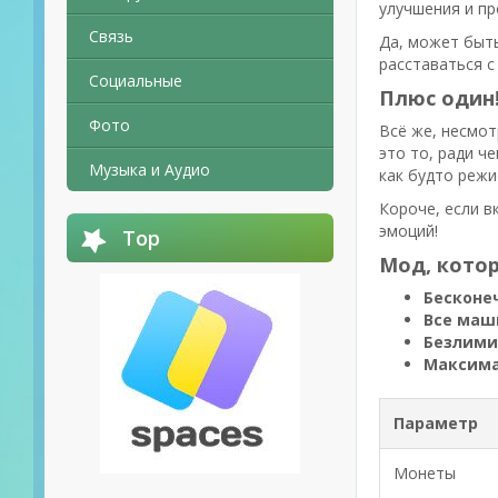
улучшения и пр
Связь
Да, может быть
расставаться с
Социальные
Плюс один!
Фото
Всё же, несмот
это то, ради ч
Музыка и Аудио
как будто режи
Короче, если в
эмоций!
Top
Мод, котор
Бесконе
Все маш
Безлими
Максима
Параметр
Монеты