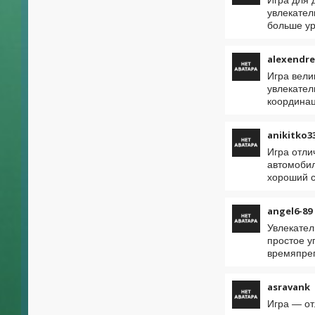
увлекател
больше ур
alexendre
Игра вели
увлекател
координац
anikitko3
Игра отли
автомобил
хороший с
angel6-89
Увлекател
простое у
времяпреп
asravank
Игра — от