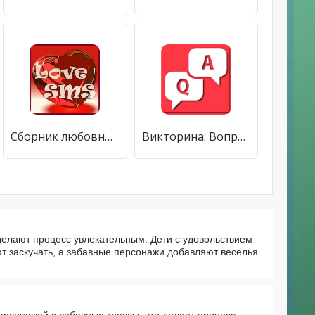
Сборник любовных сообщений. Открытки + обои.
Викторина: Вопросы/Ответы
делают процесс увлекательным. Дети с удовольствием
т заскучать, а забавные персонажи добавляют веселья.
ерсонажей и забавные трассы, что делает процесс