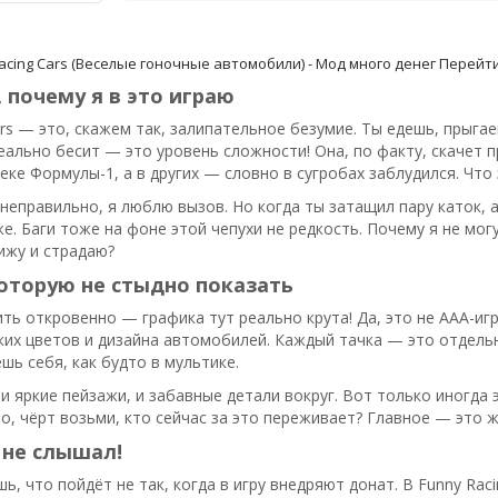
acing Cars (Веселые гоночные автомобили) - Мод много денег
Перейти
 почему я в это играю
ars — это, скажем так, залипательное безумие. Ты едешь, прыга
еально бесит — это уровень сложности! Она, по факту, скачет п
реке Формулы-1, а в других — словно в сугробах заблудился. Что 
неправильно, я люблю вызов. Но когда ты затащил пару каток, 
е. Баги тоже на фоне этой чепухи не редкость. Почему я не мог
ижу и страдаю?
оторую не стыдно показать
ть откровенно — графика тут реально крута! Да, это не AAA-игр
ких цветов и дизайна автомобилей. Каждый тачка — это отдель
ешь себя, как будто в мультике.
: и яркие пейзажи, и забавные детали вокруг. Вот только иногда
о, чёрт возьми, кто сейчас за это переживает? Главное — это ж
 не слышал!
ь, что пойдёт не так, когда в игру внедряют донат. В Funny Raci