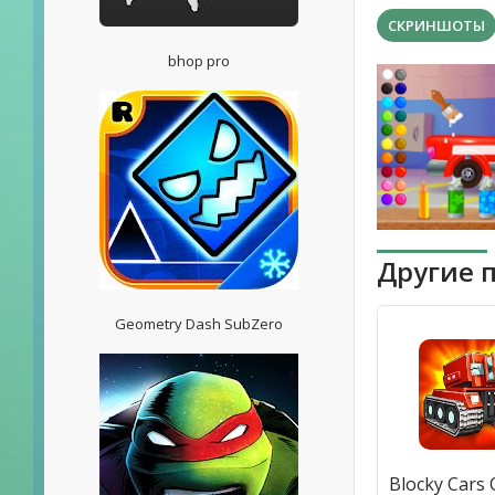
СКРИНШОТЫ
bhop pro
Другие 
Geometry Dash SubZero