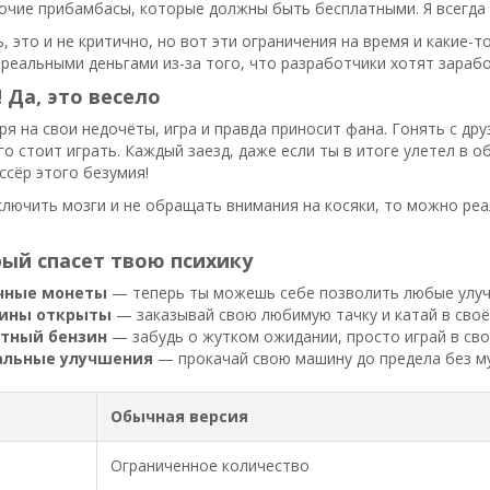
очие прибамбасы, которые должны быть бесплатными. Я всегда о
, это и не критично, но вот эти ограничения на время и какие-т
 реальными деньгами из-за того, что разработчики хотят зараб
 Да, это весело
ря на свои недочёты, игра и правда приносит фана. Гонять с др
его стоит играть. Каждый заезд, даже если ты в итоге улетел в 
ссёр этого безумия!
ключить мозги и не обращать внимания на косяки, то можно ре
ый спасет твою психику
чные монеты
— теперь ты можешь себе позволить любые улучш
ины открыты
— заказывай свою любимую тачку и катай в своё
тный бензин
— забудь о жутком ожидании, просто играй в сво
льные улучшения
— прокачай свою машину до предела без му
Обычная версия
Ограниченное количество