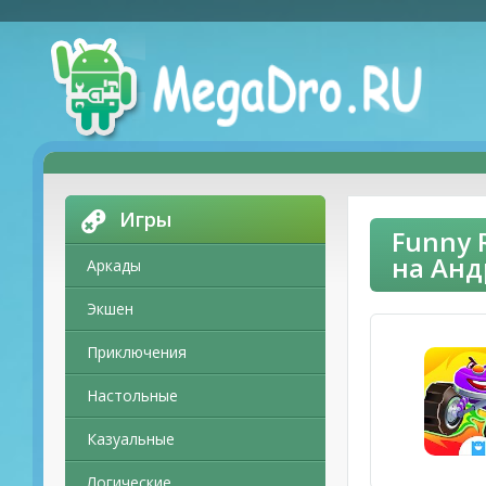
Игры
Funny 
на Ан
Аркады
Экшен
Приключения
Настольные
Казуальные
Логические