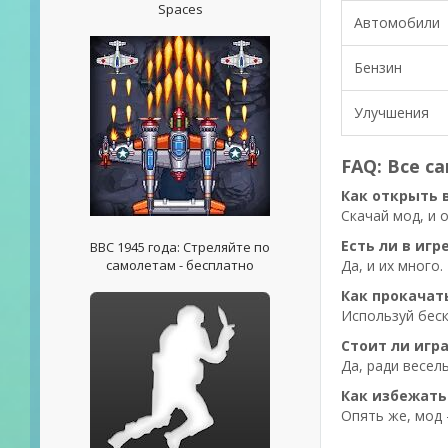
Spaces
Автомобили
Бензин
Улучшения
FAQ: Все с
Как открыть 
Скачай мод, и 
Есть ли в игр
ВВС 1945 года: Стреляйте по
самолетам - бесплатно
Да, и их много
Как прокачат
Используй беск
Стоит ли игра
Да, ради весел
Как избежать
Опять же, мод 