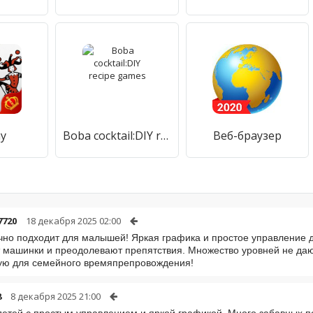
y
Boba cocktail:DIY recipe games
Веб-браузер
7720
18 декабря 2025 02:00
чно подходит для малышей! Яркая графика и простое управление 
 машинки и преодолевают препятствия. Множество уровней не даю
ую для семейного времяпрепровождения!
8
8 декабря 2025 21:00
детей с простым управлением и яркой графикой. Много забавных п