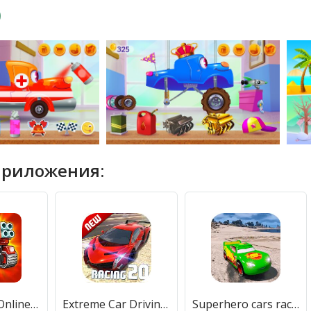
приложения:
Blocky Cars Online - бои на машинах, бои танков
Extreme Car Driving Simulator 2021: The cars game
Superhero cars racing