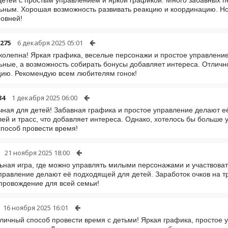
ьным. Хорошая возможность развивать реакцию и координацию. Но 
овней!
275
6 декабря 2025 05:01
колепна! Яркая графика, веселые персонажи и простое управлени
ьные, а возможность собирать бонусы добавляет интереса. Отличн
ию. Рекомендую всем любителям гонок!
34
1 декабря 2025 06:00
чная для детей! Забавная графика и простое управление делают 
ей и трасс, что добавляет интереса. Однако, хотелось бы больше 
пособ провести время!
21 ноября 2025 18:00
ьная игра, где можно управлять милыми персонажами и участвоват
правление делают её подходящей для детей. Заработок очков на т
ровождение для всей семьи!
16 ноября 2025 16:01
личный способ провести время с детьми! Яркая графика, простое 