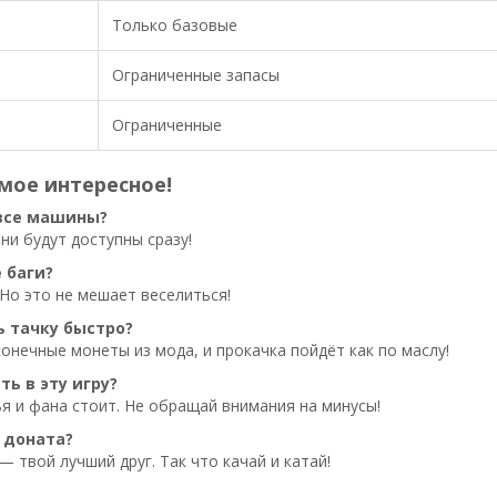
Только базовые
Ограниченные запасы
Ограниченные
амое интересное!
все машины?
они будут доступны сразу!
е баги?
. Но это не мешает веселиться!
ь тачку быстро?
онечные монеты из мода, и прокачка пойдёт как по маслу!
ть в эту игру?
ья и фана стоит. Не обращай внимания на минусы!
 доната?
— твой лучший друг. Так что качай и катай!