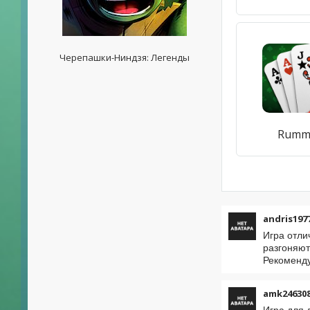
Черепашки-Ниндзя: Легенды
Rumm
andris197
Игра отли
разгоняют
Рекоменд
amk24630
Игра для 