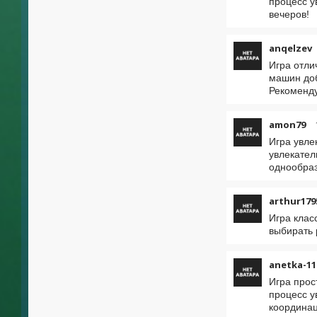
процесс у
вечеров!
anqelzev
Игра отли
машин доб
Рекоменд
amon79
Игра увле
увлекател
однообраз
arthur179
Игра клас
выбирать 
anetka-11
Игра прос
процесс у
координа