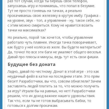
раз тот случай, когда ты берешь свой телефон,
запускаешь игру и понимаешь, что попал в безумие.
Тут не просто гоняешь на тачках, а реально
прокачиваешь свою железяку в крутую имбу. Графика -
на уровне, звук - топ, а управление - ну, такое себе, но
с этим можно смириться. Кому не нравится возить
тачки на максималках?
Но реально, порой так хочется, чтобы управление
работало чуть плавнее. Иногда тачка поворачивает,
как будто у неё колёса из желе. Вы будете материться?
Да, точно! Но все эти баги не умаляют общего веселья.
Давай про плюсы и минусы, ведь тут есть свои фишки.
Будущее без доната
Ладно, давай по-честному. Донат в этой игре - это как
неудачный фейл в катке на последнем этапе. Это прям
бесит! Разработчики, вы что, совсем обнаглели? Зачем
заставлять людей платить за то, что можно получить
за игру? Играли бы на равных, но нет! Разработчики
решили, что их доход важнее нашего удовольствия.
Так что, если ты не готов выбрасывать бабки, то
готовься к долгим прокачкам.