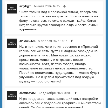
anykgf
6 июля 2026 16:15
Чисто топчик мод с прокачкой гелика, теперь эта
тачка просто летает по трассе! Если захочешь по
фану покататься, то смело заходи - кайф, багов
нет, только крутая свободная езда и бесконечный
адреналин!
an7609426
5 апреля 2026 16:15
Ну, в принципе, чего-то интересного в «Прокачай
гелик» все же есть. Дуэты с модным гибридом на
дороге впечатляют. Мне нравится, как можно
прокачивать машину и открывать новые
возможности. Хотя, честно говоря, иногда
управление вызывает легкое замешательство.
Порой не понимаешь, куда едешь — можно будет
улучшить. Но в целом прокатиться под бодрую
музыку — просто отлично!
alexnov82
22 декабря 2025 05:00
Игра предлагает захватывающий опыт настройки
автомобилей с подробной графикой и множеством
опций. Удобное управление и приятный