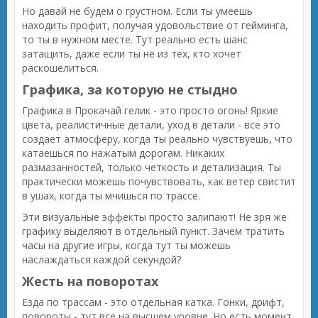
Но давай не будем о грустном. Если ты умеешь
находить профит, получая удовольствие от гейминга,
то ты в нужном месте. Тут реально есть шанс
затащить, даже если ты не из тех, кто хочет
раскошелиться.
Графика, за которую не стыдно
Графика в Прокачай гелик - это просто огонь! Яркие
цвета, реалистичные детали, уход в детали - все это
создает атмосферу, когда ты реально чувствуешь, что
катаешься по нажатым дорогам. Никаких
размазанностей, только четкость и детализация. Ты
практически можешь почувствовать, как ветер свистит
в ушах, когда ты мчишься по трассе.
Эти визуальные эффекты просто залипают! Не зря же
графику выделяют в отдельный пункт. Зачем тратить
часы на другие игры, когда тут ты можешь
наслаждаться каждой секундой?
Жесть на поворотах
Езда по трассам - это отдельная катка. Гонки, дрифт,
повороты - тут все на высшем уровне. Но есть момент,