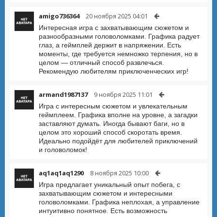
amigo736364
20 ноября 2025 04:01
Интересная игра с захватывающим сюжетом и
разнообразными головоломками. Графика радует
глаз, а геймплей держит в напряжении. Есть
моменты, где требуется немножко терпения, но в
целом — отличный способ развлечься.
Рекомендую любителям приключенческих игр!
armand1987137
9 ноября 2025 11:01
Игра с интересным сюжетом и увлекательным
геймплеем. Графика вполне на уровне, а загадки
заставляют думать. Иногда бывают баги, но в
целом это хороший способ скоротать время.
Идеально подойдёт для любителей приключений
и головоломок!
aq1aq1aq1290
8 ноября 2025 10:00
Игра предлагает уникальный опыт побега, с
захватывающим сюжетом и интересными
головоломками. Графика неплохая, а управление
интуитивно понятное. Есть возможность