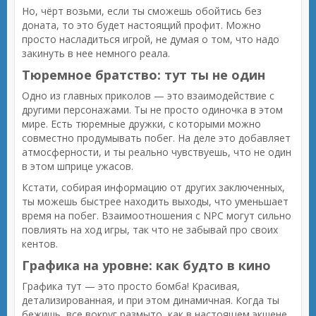
Но, чёрт возьми, если ты сможешь обойтись без
доната, то это будет настоящий профит. Можно
просто насладиться игрой, не думая о том, что надо
закинуть в нее немного реала.
Тюремное братство: тут ты не один
Одно из главных приколов — это взаимодействие с
другими персонажами. Ты не просто одиночка в этом
мире. Есть тюремные дружки, с которыми можно
совместно продумывать побег. На деле это добавляет
атмосферности, и ты реально чувствуешь, что не один
в этом шприце ужасов.
Кстати, собирая информацию от других заключенных,
ты можешь быстрее находить выходы, что уменьшает
время на побег. Взаимоотношения с NPC могут сильно
повлиять на ход игры, так что не забывай про своих
кентов.
Графика на уровне: как будто в кино
Графика тут — это просто бомба! Красивая,
детализированная, и при этом динамичная. Когда ты
бежишь, все вокруг размыто, как в настоящем экшене.