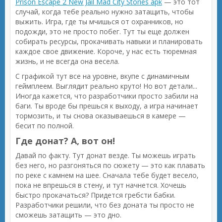
Prison Escape 2 New Jail Mad City Stories apk
— это тот
случай, когда тебе реально нужно затащить, чтобы
выжить. Игра, где ты мчишься от охранников, но
подожди, это не просто побег. Тут ты еще должен
собирать ресурсы, прокачивать навыки и планировать
каждое свое движение. Короче, у нас есть тюремная
жизнь, и не всегда она весела.
С графикой тут все на уровне, вкупе с динамичным
геймплеем. Выглядит реально круто! Но вот детали...
Иногда кажется, что разработчики просто забили на
баги. Ты вроде бы прешься к выходу, а игра начинает
тормозить, и ты снова оказываешься в камере —
бесит по полной.
Где донат? А, вот он!
Давай по факту. Тут донат везде. Ты можешь играть
без него, но разгоняться по сюжету — это как плавать
по реке с камнем на шее. Сначала тебе будет весело,
пока не впрешься в стену, и тут начнется. Хочешь
быстро прокачаться? Придется гребсти бабки.
Разработчики решили, что без доната ты просто не
сможешь затащить — это дно.