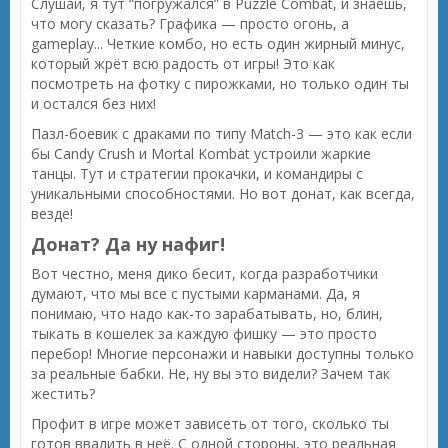
Слушай, я тут “погружался” в Puzzle Combat, и знаешь,
что могу сказать? Графика — просто огонь, а
gameplay... Четкие комбо, но есть один жирный минус,
который жрёт всю радость от игры! Это как
посмотреть на фотку с пирожками, но только один ты
и остался без них!
Пазл-боевик с драками по типу Match-3 — это как если
бы Candy Crush и Mortal Kombat устроили жаркие
танцы. Тут и стратегии прокачки, и командиры с
уникальными способностями. Но вот донат, как всегда,
везде!
Донат? Да ну нафиг!
Вот честно, меня дико бесит, когда разработчики
думают, что мы все с пустыми карманами. Да, я
понимаю, что надо как-то зарабатывать, но, блин,
тыкать в кошелек за каждую фишку — это просто
перебор! Многие персонажи и навыки доступны только
за реальные бабки. Не, ну вы это видели? Зачем так
жестить?
Профит в игре может зависеть от того, сколько ты
готов ввалить в неё. С одной стороны, это реальная