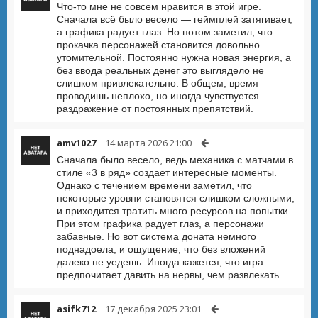
Что-то мне не совсем нравится в этой игре.
Сначала всё было весело — геймплей затягивает,
а графика радует глаз. Но потом заметил, что
прокачка персонажей становится довольно
утомительной. Постоянно нужна новая энергия, а
без ввода реальных денег это выглядело не
слишком привлекательно. В общем, время
проводишь неплохо, но иногда чувствуется
раздражение от постоянных препятствий.
amv1027
14 марта 2026 21:00
Сначала было весело, ведь механика с матчами в
стиле «3 в ряд» создает интересные моменты.
Однако с течением времени заметил, что
некоторые уровни становятся слишком сложными,
и приходится тратить много ресурсов на попытки.
При этом графика радует глаз, а персонажи
забавные. Но вот система доната немного
поднадоела, и ощущение, что без вложений
далеко не уедешь. Иногда кажется, что игра
предпочитает давить на нервы, чем развлекать.
asifk712
17 декабря 2025 23:01