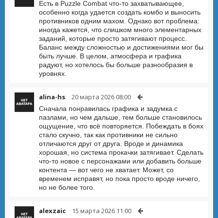
Есть в Puzzle Combat что-то захватывающее,
особенно когда удается создать комбо и выносить
противников одним махом. Однако вот проблема:
иногда кажется, что слишком много элементарных
заданий, которые просто затягивают процесс.
Баланс между сложностью и достижениями мог бы
быть лучше. В целом, атмосфера и графика
радуют, но хотелось бы больше разнообразия в
уровнях.
alina-hs
20 марта 2026 08:00
Сначала понравилась графика и задумка с
пазлами, но чем дальше, тем больше становилось
ощущение, что всё повторяется. Побеждать в боях
стало скучно, так как противники не сильно
отличаются друг от друга. Вроде и динамика
хорошая, но система прокачки затягивает. Сделать
что-то новое с персонажами или добавить больше
контента — вот чего не хватает. Может, со
временем исправят, но пока просто вроде ничего,
но не более того.
alexzaic
15 марта 2026 11:00