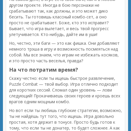
другом проекте. Иногда в бою персонажи не
срабатывают так, как должны, и это может дико
бесить. Ты готовишь классный комбо-сет, а оно
просто не срабатывает. Боже, кто это исправит?
Бывает, что игра вылетает, и весь твой прогресс
улетучивается. Кто-нибудь, дайте им в уши!
Но, честно, эти баги — это как фишка. Они добавляют
немного трэша в игру и возможность посмеяться над
собой. Мы все знаем, что играм не избежать косяков,
и это просто часть веселья, правда?
На что потратим время?
Скажу честно: если ты ищешь быстрое развлечение,
Puzzle Combat — твой выбор. Игра отлично подходит
для коротких сессий. Сломал один уровень — лови
следующий! Прокачиваешь своих героев и кроешь всех
врагов одним мощным комбо.
Но вот если ты любишь глубокие стратегии, возможно,
ты не найдёшь тут того, что ищешь. Игра довольно
простая, хотя держит в тонусе. Просто будь готов к
тому, что если ты не донатер, то будет сложнее. А как