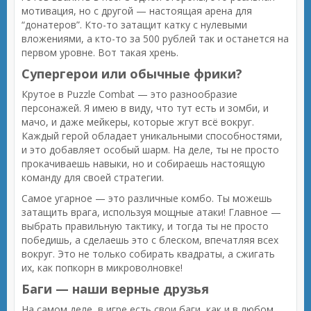
мотивация, но с другой — настоящая арена для
“донатеров”. Кто-то затащит катку с нулевыми
вложениями, а кто-то за 500 рублей так и останется на
первом уровне. Вот такая хрень.
Супергерои или обычные фрики?
Крутое в Puzzle Combat — это разнообразие
персонажей. Я имею в виду, что тут есть и зомби, и
мачо, и даже мейкеры, которые жгут всё вокруг.
Каждый герой обладает уникальными способностями,
и это добавляет особый шарм. На деле, ты не просто
прокачиваешь навыки, но и собираешь настоящую
команду для своей стратегии.
Самое угарное — это различные комбо. Ты можешь
затащить врага, используя мощные атаки! Главное —
выбрать правильную тактику, и тогда ты не просто
победишь, а сделаешь это с блеском, впечатляя всех
вокруг. Это не только собирать квадраты, а сжигать
их, как попкорн в микроволновке!
Баги — наши верные друзья
На самом деле, в игре есть свои баги, как и в любом