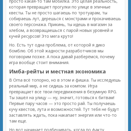
просто какая-то там мобилка. Это целая реальность,
которая превращает прогулки по улице в эпичные
квесты. Ты не просто шагаешь по тротуарам, ты
собираешь лут, дерешься с монстрами и прокачиваешь
своего персонажа. Прикинь, ты идешь в магазин за
хлебом, а возвращаешься с парой новых уровней и
кучей ресурсов! Это мега круто!
Но. Есть тут одна проблема, от которой я дико
бомблю. Об этой жадности разработчиков мы
поговорим позже. А пока давай разберёмся, почему
игра вообще стоит внимания.
Имба-рейты и местная экономика
В Orna всё топорно, но в этом и фишка. Ты исследуешь
реальный мир, а не сидишь за компом. Игра
превращает все твои передвижения в безумную RPG.
Ты зашёл на улицу — ну, значит, готовься к битвам!
Первые пару часов — это просто рай. Ты получаешь
кучу квестов, лута и возможностей. Тут тебя не будут
заставлять ждать, пока накапает энергия или что-то
там еще.
Но вот начинает подбешивать, когда по факту