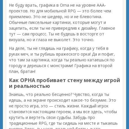
Не буду врать, графика в Orna не на уровне AAA-
проектов. Но для мобильной RPG — это более чем
приемлемо. Это не шедевр, но и не блевотина.
Обычные пиксельные картинки, которые могут и
зацепить, если ты не привередлив к дизайну. Главное
тут — сам процесс. Ты не будешь в восторге от
визуала, но и глаза не выколет. Это точно.
На деле, ты не глядишь на графику, когда у тебя в
руках меч, и ты рубишь вражеского орка! Да и пофиг,
что там за картинка, когда ты реально катаешься по
городу и дерешься с монстрами! Графика на второй
план, братан!
Как ОРНА пробивает стену между игрой
и реальностью
Знаешь, что реально бесценно? Чувство, когда ты
идешь, а на экране происходит какое-то безумие. Это
не просто игра, это — стиль жизни. Каждый игрок
становится настоящим героем, а мы все здесь, чтобы
крутить и вертеть свои судьбы. Забудь про
традиционные RPG, где ты сидишь на месте и тыкаешь
кнопки. Здесь ты часть реальной битвы, и это