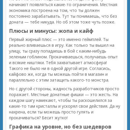
начинают появляться какие-то ограничения. Местная
экономика построена на том, что ты должен
постоянно зарабатывать. Тут ты понимаешь, что без
доната — тебе никуда. Но об этом тоже чуть позже.
Плюсы и минусы: жопа и кайф
Первый жирный плюс — это именно геймплей. Ты
реально вливаешься в игру. Как только ты вышел на
улицу, ты сразу попадаешь в бой с каким-нибудь
зеленым гоблином. Прокачиваешься, получаешь опыт
и всякие ништяки. Тебя захватывает атмосфера!
Такого не было ни в одной другой игре. Согласись,
кайфово же, когда ты можешь пойти в магазин и
параллельно с этим затащить какого-то монстра.
Но с другой стороны, жадность разработчиков просто
поражает. Местные донатные фишки — это жесть. На
каждом шагу намекают, чтобы ты раскошелился за
какие-то там кристаллы и ускорял свои действия. Да ну
нахрена, если ты можешь просто гулять и
прокачиваться? Бесит жутко!
Графика на уровне, но без шедевров