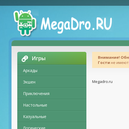
Игры
Внимание! Об
Гости
не имеют 
Аркады
Megadro.ru
Экшен
Приключения
Настольные
Казуальные
Логические