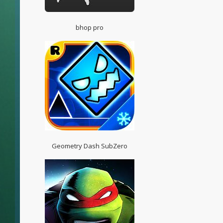
bhop pro
Geometry Dash SubZero