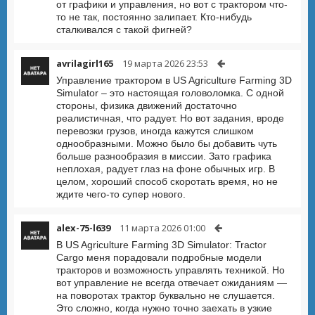
от графики и управления, но вот с трактором что-
то не так, постоянно залипает. Кто-нибудь
сталкивался с такой фигней?
avrilagirl165
19 марта 2026 23:53
Управление трактором в US Agriculture Farming 3D
Simulator – это настоящая головоломка. С одной
стороны, физика движений достаточно
реалистичная, что радует. Но вот задания, вроде
перевозки грузов, иногда кажутся слишком
однообразными. Можно было бы добавить чуть
больше разнообразия в миссии. Зато графика
неплохая, радует глаз на фоне обычных игр. В
целом, хороший способ скоротать время, но не
ждите чего-то супер нового.
alex-75-l639
11 марта 2026 01:00
В US Agriculture Farming 3D Simulator: Tractor
Cargo меня порадовали подробные модели
тракторов и возможность управлять техникой. Но
вот управление не всегда отвечает ожиданиям —
на поворотах трактор буквально не слушается.
Это сложно, когда нужно точно заехать в узкие