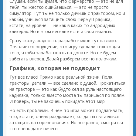
Слушай, если ты думал, что фермерство — это не для
тебя, ты жестко ошибаешься. — это не просто
симулятор. Тут ты не только дичишь с трактором, но и
как бы, учишься затащить свою ферму! Графика,
кстати, на уровне — не как в каких-то андроидных
кликерах. Но в этом веселье есть и свои нюансы.
Сразу скажу, жадность разработчиков тут на лицо.
Появляется ощущение, что игру сделали только для
того, чтобы зарабатывать на донате. Но не будем
забегать вперед. Давай разберем все по полочкам.
Графика, которая не подводит
Тут всё класс! Прямо как в реальной жизни. Поля,
тракторы, детали — всё сделано с душой. Прокатиться
на тракторе — это как будто сел за руль настоящего
кадилака, только вместо моста ты паришься по полям.
И поверь, ты не захочешь покидать этот мир.
Но есть проблемы. В чем-то игра может подлагивать,
что, кстати, очень раздражает, когда ты пытаешься
затащить на соревнованиях. Но все равно, смотрится
это очень даже ничего!