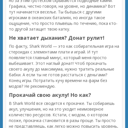
но за этим гротеском скрываются подводные камни.
Графика, честно говоря, на уровне, но динамика? Вот
тут начинается веселье. Ты бьёшься с другими
игроками в океанских баталиях, но иногда такое
ощущение, что просто плывёшь по течению, пока кто-
то другой затащит твою катку.
Не хватает дыхания? Донат рулит!
По факту, Shark World — это как собирательная игра на
стероидах с элементами плати и играй. И тут
появляется главный минус, который меня просто
выбешивает. Этот наглый донат! Чтоб прокачать
своего акулу до максимума, нужно тратить реальные
бабки. А если ты не готов расстаться с деньгами?
Конец игры. Потратить кучу времени на фарм без
модов? Не рекомендую.
Прокачай свою акулу! Но как?
В Shark World все сводится к прокачке. Ты собираешь
акул, улучшения, но на это уходит неимоверное
количество ресурсов. Кстати, с модом, о котором
позже, прокачка становится в разы проще. Ты просто
не представляешь, как легко можно повысить уровень,