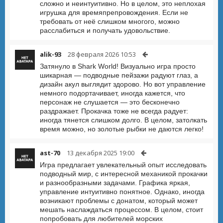
сложно и неинтуитивно. Но в целом, это неплохая
игрушка для времяпрепровождения. Если не
требовать от неё слишком многого, можно
расслабиться и получать удовольствие.
alik-93
28 февраля 2026 10:53
Затянуло в Shark World! Визуально игра просто
шикарная — подводные пейзажи радуют глаз, а
дизайн акул выглядит здорово. Но вот управление
немного подортачивает, иногда кажется, что
персонаж не слушается — это бесконечно
раздражает. Прокачка тоже не всегда радует:
иногда тянется слишком долго. В целом, затолкать
время можно, но золотые рыбки не даются легко!
ast-70
13 декабря 2025 19:00
Игра предлагает увлекательный опыт исследовать
подводный мир, с интересной механикой прокачки
и разнообразными задачами. Графика яркая,
управление интуитивно понятное. Однако, иногда
возникают проблемы с донатом, который может
мешать наслаждаться процессом. В целом, стоит
попробовать для любителей морских