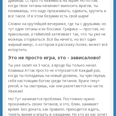
думаешь: О, просто нажимать на экран! Но потом,
когда твои титаны начинают выносить врагов, ты
понимаешь, что надо прокачивать, одевать, крутить и
все такое. И в этом безумии есть свой шарм!
Словно на крутейшей вечеринке, где ты с друзьями, но
тут одни титаны и их боссики. Графика — простая, но
прикольная, а геймплей затягивает так, что ты уже не
можешь оторваться. Всё бы ничего, но вот один
жирный минус, о котором я расскажу позже, может всё
испортить.
Это не просто игра, это - зависалово!
Ты уже залип на 3 часа, а вроде бы только начал.
Клавиша Аттак просто не отпускается! Каждый раз,
когда ты попадаешь на новый уровень, ты чувствуешь
себя настоящим богом среди титанов. Враги текут
рекой, и ты смотришь, как они разлетаются на части.
Уважаю!
Но! Тут начинается проблема. Постоянно нужно
прокачивать своих титанов, и это, блин, занимает
время. Без доната, как правило, приходится ждать,
терять время и играть в ожидании. Но кто из нас хочет