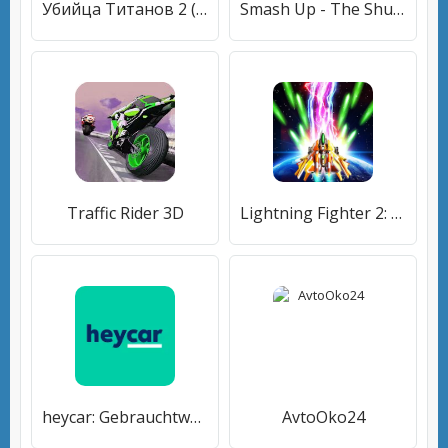
Убийца Титанов 2 (Tap Titans 2)
Smash Up - The Shufflebuilding Game
Traffic Rider 3D
Lightning Fighter 2: Space War
heycar: Gebrauchtwagen kaufen
AvtoOko24