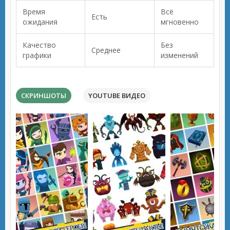
Время
Всё
Есть
ожидания
мгновенно
Качество
Без
Среднее
графики
изменений
СКРИНШОТЫ
YOUTUBE ВИДЕО