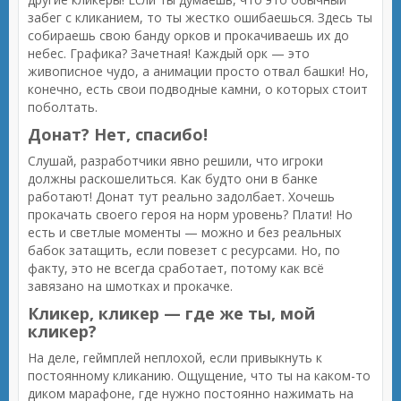
забег с кликанием, то ты жестко ошибаешься. Здесь ты
собираешь свою банду орков и прокачиваешь их до
небес. Графика? Зачетная! Каждый орк — это
живописное чудо, а анимации просто отвал башки! Но,
конечно, есть свои подводные камни, о которых стоит
поболтать.
Донат? Нет, спасибо!
Слушай, разработчики явно решили, что игроки
должны раскошелиться. Как будто они в банке
работают! Донат тут реально задолбает. Хочешь
прокачать своего героя на норм уровень? Плати! Но
есть и светлые моменты — можно и без реальных
бабок затащить, если повезет с ресурсами. Но, по
факту, это не всегда сработает, потому как всё
завязано на шмотках и прокачке.
Кликер, кликер — где же ты, мой
кликер?
На деле, геймплей неплохой, если привыкнуть к
постоянному кликанию. Ощущение, что ты на каком-то
диком марафоне, где нужно постоянно нажимать на