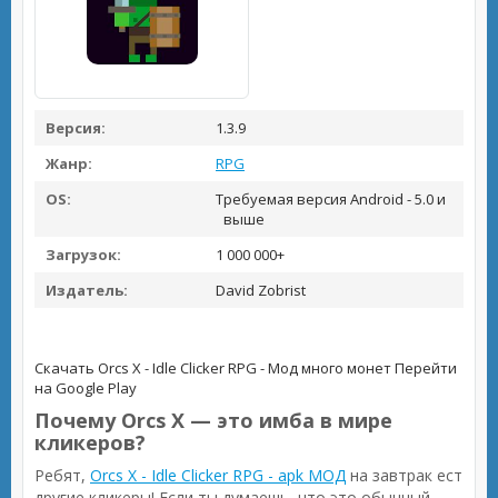
Версия:
1.3.9
Жанр:
RPG
OS:
Требуемая версия Android - 5.0 и
выше
Загрузок:
1 000 000+
Издатель:
David Zobrist
Скачать Orcs X - Idle Clicker RPG - Мод много монет
Перейти
на Google Play
Почему Orcs X — это имба в мире
кликеров?
Ребят,
Orcs X - Idle Clicker RPG - apk МОД
на завтрак ест
другие кликеры! Если ты думаешь, что это обычный