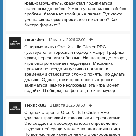
краш-разрушитель, сразу стал подниматься
вкачанным до небес. У меня установилось всё без
проблем, багов нет, вообще не лагает! Тут кто-то
уже на своих орков прокачался в кузнице? Как
быстро фармите?
amur-den
12 марта 2026 02:00
С первых минут Orcs X - Idle Clicker RPG
чувствуется интересный подход к жанру. Графика
яркая, персонажи забавные. Но, по правде говоря,
игра быстро начинает надоедать. Механика
прокачки не всегда интуитивно понятна, и
временами становится сложно понять, что делать
дальше. Однако, если просто снять стресс и
заниматься чем-то несложным, эта игра может
подойти. В общем, не фонтан, но и не мусор.
alexktk603
2 марта 2026 09:53
С одной стороны, Orcs X - Idle Clicker RPG
удивляет графикой и красочными персонажами.
Это создаёт атмосферу, которая определённо
выделяет её среди множества аналогичных игр.
Но всё же, игра кажется немного однообразной