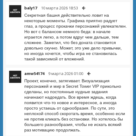
baly17
10 марта 2026 18:53
Секретная башня действительно ловит на
некоторые моменты. Графика приятно радует
глаз, а процесс прокачки персонажей увлекателен.
Но вот с балансом немного беда: в начале
играется легко, а потом вдруг чем дальше, тем
сложнее. Заметил, что без доната становится
довольно скучно. Может, это уже дело привычки,
но иногда хочется, чтобы игра не становилась
такой зависимой от вложений.
amw54174
9 марта 2026 01:00
Проект, конечно, затягивает. Визуализация
персонажей и мир в Secret Tower VIP прикольно
сделаны, но постоянные нудные задания
начинают надоедать. Все время ждешь, когда
появится что-то новое и интересное, а иногда
просто устаешь от однообразия. По сути, это
неплохой способ скоротать время, особенно если
не против кликать без остановки. Но хотелось бы
большего разнообразия, чтобы не искать всякий
раз мотивацию продолжать.