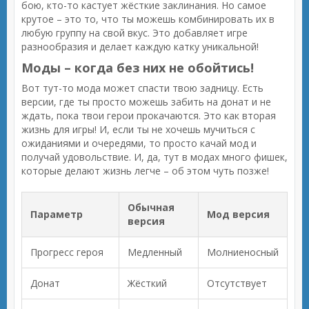
бою, кто-то кастует жёсткие заклинания. Но самое
крутое – это то, что ты можешь комбинировать их в
любую группу на свой вкус. Это добавляет игре
разнообразия и делает каждую катку уникальной!
Моды – когда без них не обойтись!
Вот тут-то мода может спасти твою задницу. Есть
версии, где ты просто можешь забить на донат и не
ждать, пока твои герои прокачаются. Это как вторая
жизнь для игры! И, если ты не хочешь мучиться с
ожиданиями и очередями, то просто качай мод и
получай удовольствие. И, да, тут в модах много фишек,
которые делают жизнь легче – об этом чуть позже!
Обычная
Параметр
Мод версия
версия
Прогресс героя
Медленный
Молниеносный
Донат
Жёсткий
Отсутствует