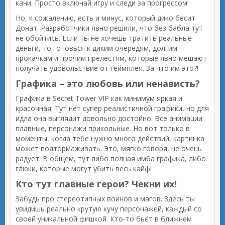
качи. Просто включай игру и следи за прогрессом!
Но, к сожалению, есть и минус, который дико бесит.
Донат. Разработчики явно решили, что без бабла тут
не обойтись. Если ты не хочешь тратить реальные
деньги, то готовься к диким очередям, долгим
прокачкам и прочим прелестям, которые явно мешают
получать удовольствие от геймплея. За что им это?!
Графика – это любовь или ненависть?
Графика в Secret Tower VIP как минимум яркая и
красочная. Тут нет супер реалистичной графики, но для
идла она выглядит довольно достойно. Все анимации
плавные, персонажи прикольные. Но вот только в
моменты, когда тебе нужно много действий, картинка
может подтормаживать. Это, мягко говоря, не очень
радует. В общем, тут либо полная имба графика, либо
глюки, которые могут убить весь кайф!
Кто тут главные герои? Чекни их!
Забудь про стереотипных воинов и магов. Здесь ты
увидишь реально крутую кучу персонажей, каждый со
своей уникальной фишкой. Кто-то бьёт в ближнем