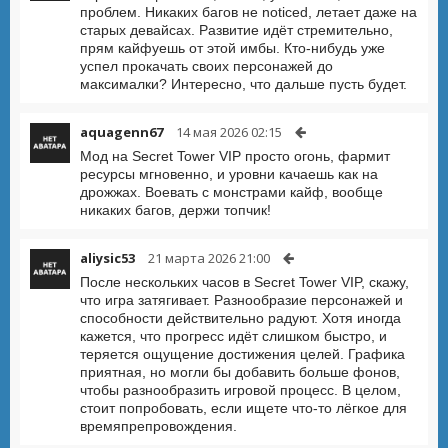
проблем. Никаких багов не noticed, летает даже на
старых девайсах. Развитие идёт стремительно,
прям кайфуешь от этой имбы. Кто-нибудь уже
успел прокачать своих персонажей до
максималки? Интересно, что дальше пусть будет.
aquagenn67
14 мая 2026 02:15
Мод на Secret Tower VIP просто огонь, фармит
ресурсы мгновенно, и уровни качаешь как на
дрожжах. Воевать с монстрами кайф, вообще
никаких багов, держи топчик!
aliysic53
21 марта 2026 21:00
После нескольких часов в Secret Tower VIP, скажу,
что игра затягивает. Разнообразие персонажей и
способности действительно радуют. Хотя иногда
кажется, что прогресс идёт слишком быстро, и
теряется ощущение достижения целей. Графика
приятная, но могли бы добавить больше фонов,
чтобы разнообразить игровой процесс. В целом,
стоит попробовать, если ищете что-то лёгкое для
времяпрепровождения.