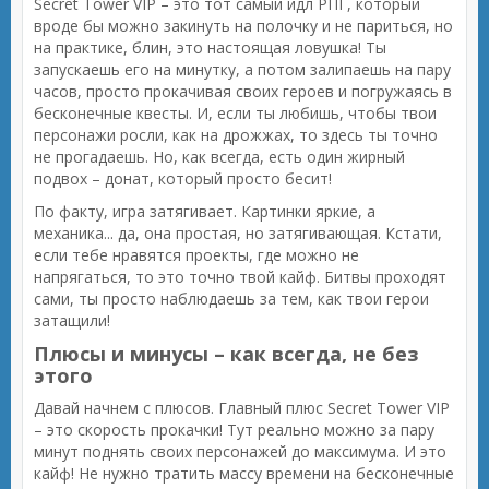
Secret Tower VIP – это тот самый идл РПГ, который
вроде бы можно закинуть на полочку и не париться, но
на практике, блин, это настоящая ловушка! Ты
запускаешь его на минутку, а потом залипаешь на пару
часов, просто прокачивая своих героев и погружаясь в
бесконечные квесты. И, если ты любишь, чтобы твои
персонажи росли, как на дрожжах, то здесь ты точно
не прогадаешь. Но, как всегда, есть один жирный
подвох – донат, который просто бесит!
По факту, игра затягивает. Картинки яркие, а
механика... да, она простая, но затягивающая. Кстати,
если тебе нравятся проекты, где можно не
напрягаться, то это точно твой кайф. Битвы проходят
сами, ты просто наблюдаешь за тем, как твои герои
затащили!
Плюсы и минусы – как всегда, не без
этого
Давай начнем с плюсов. Главный плюс Secret Tower VIP
– это скорость прокачки! Тут реально можно за пару
минут поднять своих персонажей до максимума. И это
кайф! Не нужно тратить массу времени на бесконечные