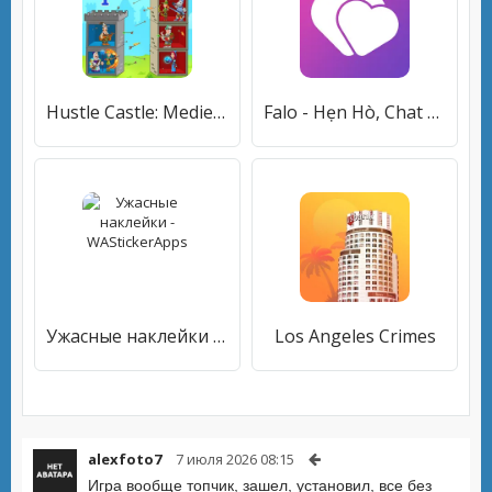
Hustle Castle: Medieval games
Falo - Hẹn Hò, Chat Người Lạ
Ужасные наклейки - WAStickerApps
Los Angeles Crimes
alexfoto7
7 июля 2026 08:15
Игра вообще топчик, зашел, установил, все без