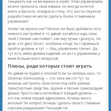
танцевать как на вечеринке в клубе. Этим управлением
можно прокачать свои навыки, но иногда хочется
взять и бросить телефон в стену. Это жесть! Неужели
разработчики не могли сделать более отзывчивое
управление?
Зачем так мучить нас? Можно же было добавить хоть
немного настройки! А то давай, катайся и жди, пока
твой Стикман сам поймет, как ему лучше сдохнуть. На
деле, это дико бесит, особенно когда ты стараешься
пройти уровень и тут — бац, управление глючит. Да,
тут есть имба-физика падений, но вот к управлению у
меня больше всего вопросов.
Плюсы, ради которых стоит играть
Но давай не будем о плохом! Если ты любишь хаос, то
Stickman Dismounting — это твое место! Тут ты
можешь настроить свои катки под себя: разные
транспортные средства, оружие и прочие сумасшедшие
фишки. Просто мега затягивает! Каждый уровень —
это как новая порция адреналина. Хочешь много
веселья? Не вопрос! Хочешь сделать своего стикмена
королем разрушения? Пожалуйста!