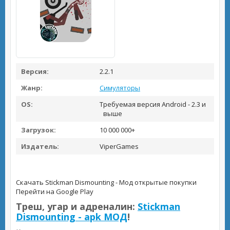
Версия:
2.2.1
Жанр:
Симуляторы
OS:
Требуемая версия Android - 2.3 и
выше
Загрузок:
10 000 000+
Издатель:
ViperGames
Скачать Stickman Dismounting - Мод открытые покупки
Перейти на Google Play
Треш, угар и адреналин:
Stickman
Dismounting - apk МОД
!