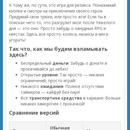
К тому же, по сути, это игра для релакса. Понажимай
кнопки и смотри на приключения своего героя.
Придумай свои трюки, или просто жги! Если ты в
поисках чего-то, что разгрузит мозг после тяжелого
дня — это оно. Просто забудь о занудных RPG и
квестах. Здесь все просто: колеса, нюансы и мега-
угорать!
Так что, как мы будем взламывать
здесь?
Беспредельный
деньги
: Забудь о донате и
прокачивайся до небес!
Открытые
уровни
: Так просто — никаких
ограничений, просто играй!
Никакого
ожидания
: Полное отсутствие
таймеров — кайфуй без пауз!
Всё
транспортное средство
в кармане: больше
никаких заморочек с прокачкой!
Сравнение версий
Обычная