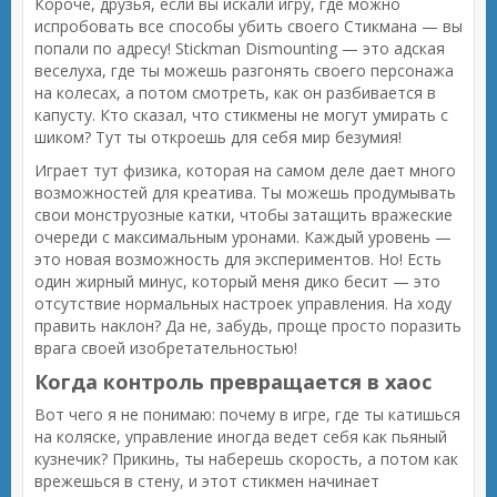
Короче, друзья, если вы искали игру, где можно
испробовать все способы убить своего Стикмана — вы
попали по адресу! Stickman Dismounting — это адская
веселуха, где ты можешь разгонять своего персонажа
на колесах, а потом смотреть, как он разбивается в
капусту. Кто сказал, что стикмены не могут умирать с
шиком? Тут ты откроешь для себя мир безумия!
Играет тут физика, которая на самом деле дает много
возможностей для креатива. Ты можешь продумывать
свои монструозные катки, чтобы затащить вражеские
очереди с максимальным уронами. Каждый уровень —
это новая возможность для экспериментов. Но! Есть
один жирный минус, который меня дико бесит — это
отсутствие нормальных настроек управления. На ходу
править наклон? Да не, забудь, проще просто поразить
врага своей изобретательностью!
Когда контроль превращается в хаос
Вот чего я не понимаю: почему в игре, где ты катишься
на коляске, управление иногда ведет себя как пьяный
кузнечик? Прикинь, ты наберешь скорость, а потом как
врежешься в стену, и этот стикмен начинает