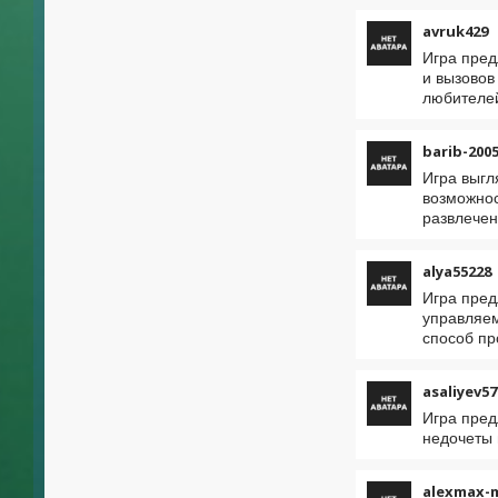
avruk429
Игра пред
и вызовов
любителе
barib-200
Игра выгл
возможнос
развлечен
alya55228
Игра пред
управляем
способ пр
asaliyev57
Игра пред
недочеты 
alexmax-