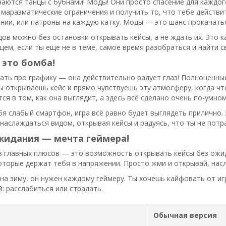
наются танцы с бубнами! Моды! Они просто спасение для кажд
 маразматические ограничения и получить то, что тебе действит
нии, или патроны на каждую катку. Моды — это шанс прокачатьс
в можно без остановки открывать кейсы, а не ждать их. Это ка
щем, если ты еще не в теме, самое время разобраться и найти с
 это бомба!
зать про графику — она действительно радует глаз! Полноценны
ты открываешь кейс и прямо чувствуешь эту атмосферу, когда чт
тся в том, как она выглядит, а здесь всё сделано очень по-умном
бя слабый смартфон, игра всё равно будет выглядеть прилично. З
аслаждаться видом, открывая кейсы и радуясь, что ты не потра
жидания — мечта геймера!
з главных плюсов — это возможность открывать кейсы без ожид
оторые держат тебя в напряжении. Просто жми и открывай, нас
 на зиму, он нужен каждому геймеру. Ты хочешь кайфовать от игр
: расслабиться или страдать.
Обычная версия