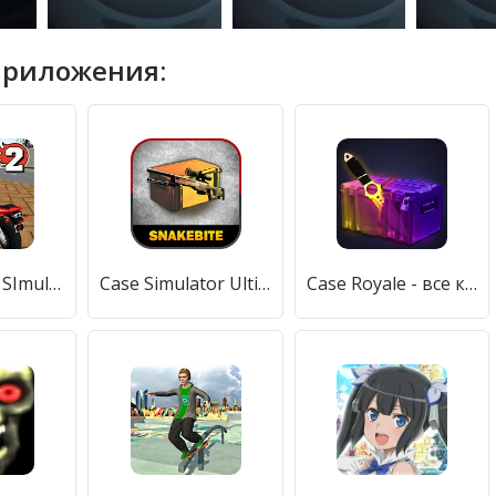
приложения:
Vegas Crime SImulator 2
Case Simulator Ultimate - CS go skins box crate 2
Case Royale - все кейсы кс го