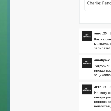
amot25
Как на сч
максималь
залипать!
amaliya-c
Загрузил 
иногда ра
зациклива
artniks
Не могу с
иногда ра
ценного о
неплохая,