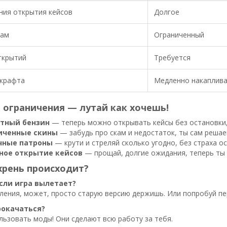
ния открытия кейсов
Долгое
нам
Ограниченный
ткрытий
Требуется
 крафта
Медленно накаплив
 ограничения — лутай как хочешь!
тный бензин
— теперь можно открывать кейсы без остановки, 
иченные скины
— забудь про скам и недостаток, ты сам решае
чные патроны
— крути и стреляй сколько угодно, без страха ос
ное открытие кейсов
— прощай, долгие ожидания, теперь ты 
 хрень происходит?
если игра вылетает?
ения, может, просто старую версию держишь. Или попробуй пе
рокачаться?
льзовать моды! Они сделают всю работу за тебя.