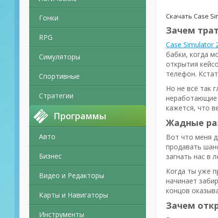
Скачать Case Si
Гонки
Зачем трат
RPG
Case Simulator 
бабки, когда м
Симуляторы
открытия кейсо
телефон. Кстат
Спортивные
Но не всё так 
Стратегии
неработающие ф
кажется, что в
Программы
Жадные ра
Авто
Вот что меня д
продавать шанс
Бизнес
загнать нас в л
Когда ты уже п
Видео и Редакторы
начинает забир
концов оказыва
Карты и Навигаторы
Зачем откр
Инструменты