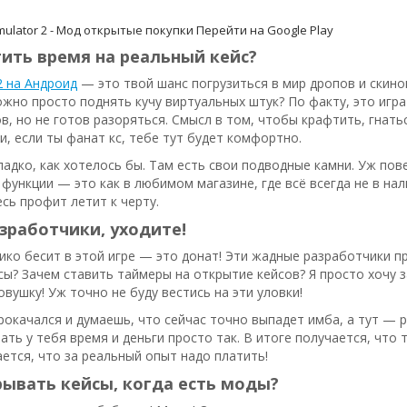
mulator 2 - Мод открытые покупки
Перейти на Google Play
ить время на реальный кейс?
2 на Андроид
— это твой шанс погрузиться в мир дропов и скино
ожно просто поднять кучу виртуальных штук? По факту, это игра
в, но не готов разоряться. Смысл в том, чтобы крафтить, гнать
и, если ты фанат кс, тебе тут будет комфортно.
гладко, как хотелось бы. Там есть свои подводные камни. Уж пове
ункции — это как в любимом магазине, где всё всегда не в нали
есь профит летит к черту.
зработчики, уходите!
ико бесит в этой игре — это донат! Эти жадные разработчики пр
ы? Зачем ставить таймеры на открытие кейсов? Я просто хочу з
овушку! Уж точно не буду вестись на эти уловки!
рокачался и думаешь, что сейчас точно выпадет имба, а тут — ра
ать у тебя время и деньги просто так. В итоге получается, что 
ется, что за реальный опыт надо платить!
ывать кейсы, когда есть моды?