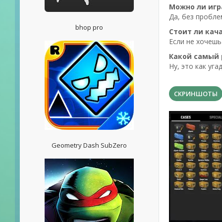
Можно ли игр
Да, без пробле
bhop pro
Стоит ли кач
Если не хочешь
Какой самый 
Ну, это как уг
СКРИНШОТЫ
Geometry Dash SubZero