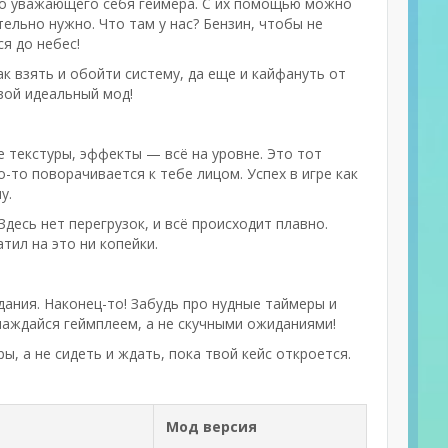
ого уважающего себя геймера. С их помощью можно
ельно нужно. Что там у нас? Бензин, чтобы не
я до небес!
к взять и обойти систему, да еще и кайфануть от
вой идеальный мод!
е текстуры, эффекты — всё на уровне. Это тот
о-то поворачивается к тебе лицом. Успех в игре как
у.
десь нет перегрузок, и всё происходит плавно.
тил на это ни копейки.
ания. Наконец-то! Забудь про нудные таймеры и
лаждайся геймплеем, а не скучными ожиданиями!
ы, а не сидеть и ждать, пока твой кейс откроется.
Мод версия