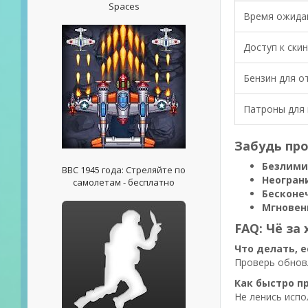
Spaces
Время ожида
Доступ к ски
Бензин для о
Патроны для
Забудь про
Безлими
ВВС 1945 года: Стреляйте по
Неогран
самолетам - бесплатно
Бесконе
Мгновен
FAQ: Чё за
Что делать, 
Проверь обновл
Как быстро п
Не ленись испо