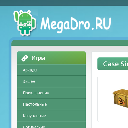
Игры
Case S
Аркады
Экшен
Приключения
Настольные
Казуальные
Логические