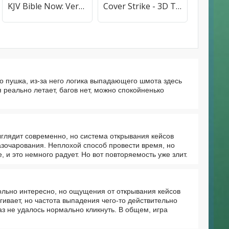
KJV Bible Now: Verse+Audio
Cover Strike - 3D Team Shooter
то пушка, из-за него логика выпадающего шмота здесь
реально летает, багов нет, можно спокойненько
выглядит современно, но система открывания кейсов
азочарования. Неплохой способ провести время, но
, и это немного радует. Но вот повторяемость уже злит.
овольно интересно, но ощущения от открывания кейсов
гивает, но частота выпадения чего-то действительно
аз не удалось нормально кликнуть. В общем, игра