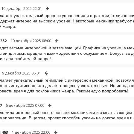
10 декабря 2025 22:01
лагает увлекательный процесс управления и стратегии, отлично со
 держат интерес на высоком уровне. Некоторые механики требуют 
й жанра.
5352
10 декабря 2025 08:00
ядит весьма интересной и затягивающей. Графика на уровне, а ме
тей для эксплорации и взаимодействия с окружением. Бонусы за 
ие для любителей жанра!
9 декабря 2025 06:01
лагает увлекательный геймплей с интересной механикой, позволяя
ость интуитивная, что делает процесс увлекательным. Но иногда 
овести время для поклонников жанра. Рекомендую попробовать!
7
6 декабря 2025 07:00
ложила интересный опыт с новыми механиками и захватывающим ге
в управлении. В целом, проект способен увлечь на долгое время и
m463
1 декабря 2025 22:00