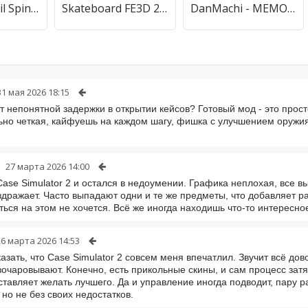
Charlie: Pencil Spin Challenge
Skateboard FE3D 2 - Freestyle Extreme 3D
DanMachi - MEMORIA FREESE
31 мая 2026 18:15
ет непонятной задержки в открытии кейсов? Готовый мод - это прос
но четкая, кайфуешь на каждом шагу, фишка с улучшением оружия 
27 марта 2026 14:00
Case Simulator 2 и остался в недоумении. Графика неплохая, все 
здражает. Часто выпадают одни и те же предметы, что добавляет р
ться на этом не хочется. Всё же иногда находишь что-то интересное
26 марта 2026 14:53
казать, что Case Simulator 2 совсем меня впечатлил. Звучит всё д
зочаровывают. Конечно, есть прикольные скины, и сам процесс затя
ставляет желать лучшего. Да и управление иногда подводит, пару р
 но не без своих недостатков.