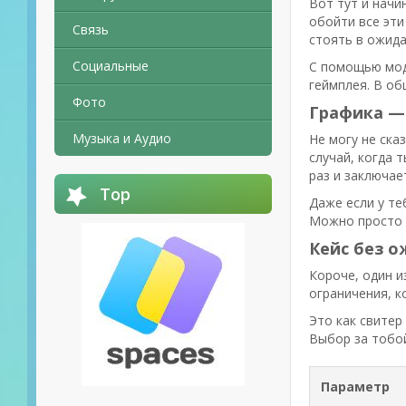
Вот тут и начи
обойти все эти
Связь
стоять в ожида
Социальные
С помощью модо
геймплея. В об
Фото
Графика —
Музыка и Аудио
Не могу не ска
случай, когда 
раз и заключае
Top
Даже если у те
Можно просто н
Кейс без о
Короче, один и
ограничения, к
Это как свитер
Выбор за тобой
Параметр