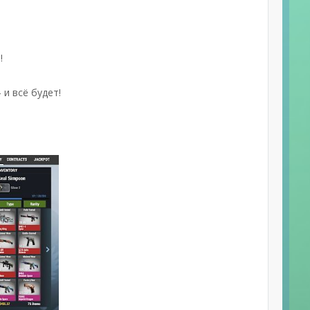
!
 и всё будет!