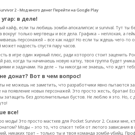
urvivor 2 - Мод много денег
Перейти на Google Play
угар: в деле!
тый кайф, если ты любишь зомби-апокалипсис и survival. Тут ты
а вокруг только мертвецы и все дела. Графика – неплохая, а ге
чиваешь персонажей – все как надо! Но если ты ждешь чего-то ор
 может надоесть спустя пару часов.
есть в игре один жирный плюс, ради которого стоит заценить Poc
й раз, когда ты начинаешь новую катку, твоя группа будет уника
иями и задачами. На деле – ты никогда не знаешь, что ждет тебя
не донат? Вот в чем вопрос!
ты не можешь не заметить, что разработчики явно пытаются заж
е на появление новых персонажей. Это просто жесть, братан! Ес
ы затащить без дополнительных бустов. Не люблю я это. Но, с д
уто!
е все!
ро моды! Это просто мастхев для Pocket Survivor 2. Скажи мне, к
натом? Моды – это то, что спасет тебя от лютого зависания в иг
ий, никаких трат – только ты и твоя команда зомби-убийц. Профи