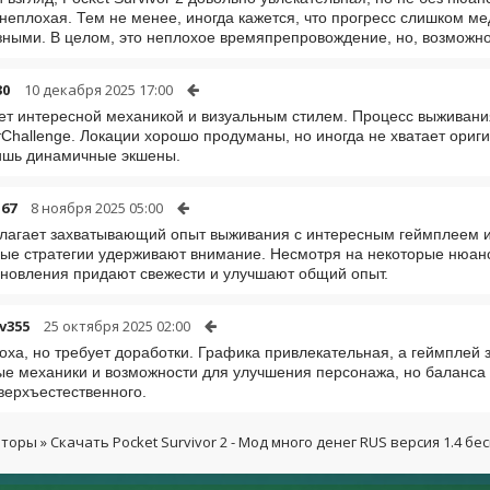
неплохая. Тем не менее, иногда кажется, что прогресс слишком м
ными. В целом, это неплохое времяпрепровождение, но, возможно,
30
10 декабря 2025 17:00
ет интересной механикой и визуальным стилем. Процесс выживания 
Challenge. Локации хорошо продуманы, но иногда не хватает ориги
ишь динамичные экшены.
67
8 ноября 2025 05:00
лагает захватывающий опыт выживания с интересным геймплеем 
ые стратегии удерживают внимание. Несмотря на некоторые нюанс
новления придают свежести и улучшают общий опыт.
v355
25 октября 2025 02:00
оха, но требует доработки. Графика привлекательная, а геймплей
е механики и возможности для улучшения персонажа, но баланса н
верхъестественного.
яторы
» Скачать Pocket Survivor 2 - Мод много денег RUS версия 1.4 б