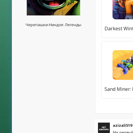
Черепашки-Ниндзя: Легенды
azizali519
На первый