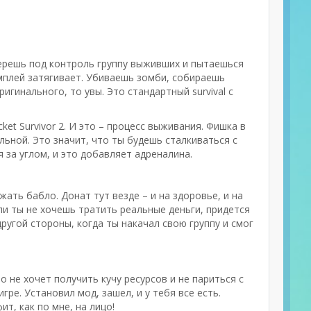
 берешь под контроль группу выживших и пытаешься
ймплей затягивает. Убиваешь зомби, собираешь
игинального, то увы. Это стандартный survival с
ket Survivor 2. И это – процесс выживания. Фишка в
льной. Это значит, что ты будешь сталкиваться с
 за углом, и это добавляет адреналина.
ать бабло. Донат тут везде – и на здоровье, и на
ли ты не хочешь тратить реальные деньги, придется
ругой стороны, когда ты накачал свою группу и смог
то не хочет получить кучу ресурсов и не париться с
ре. Установил мод, зашел, и у тебя все есть.
т, как по мне, на лицо!