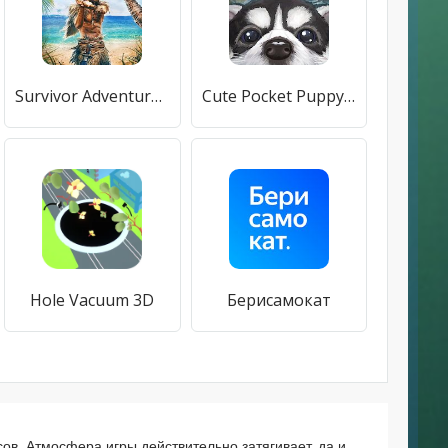
Survivor Adventure: Выживание на острове
Cute Pocket Puppy 3D - Part 2
Hole Vacuum 3D
Берисамокат
сов. Атмосфера игры действительно затягивает, да и