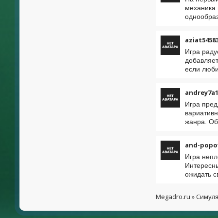
механика 
однообраз
aziat5458
Игра раду
добавляет
если люб
andrey7a1
Игра пред
вариативн
жанра. Об
and-popo
Игра непл
Интересны
ожидать с
Megadro.ru
»
Симул