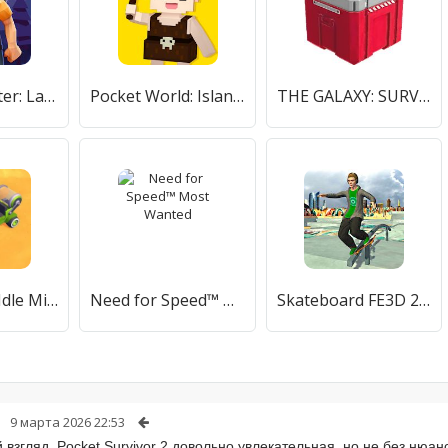
Darkest Winter: Last survivor
Pocket World: Island of Adventure
THE GALAXY: SURVIVOR
Sand Miner: Idle Mining Game
Need for Speed™ Most Wanted
Skateboard FE3D 2 - Freestyle Extreme 3D
9 марта 2026 22:53
 взгляд, Pocket Survivor 2 довольно увлекательная, но не без нюан