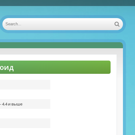
роид
- 4.4 и выше