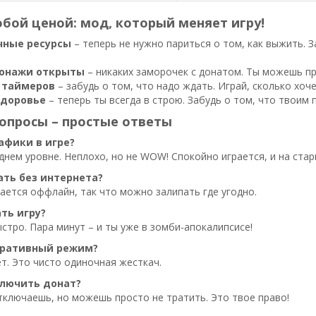
бой ценой: мод, который меняет игру!
чные ресурсы
– теперь не нужно париться о том, как выжить. З
сонажи открыты
– никаких заморочек с донатом. Ты можешь пр
 таймеров
– забудь о том, что надо ждать. Играй, сколько хоч
здоровье
– теперь ты всегда в строю. Забудь о том, что твоим
опросы – простые ответы
афики в игре?
днем уровне. Неплохо, но не WOW! Спокойно играется, и на стар
ать без интернета?
рается оффлайн, так что можно залипать где угодно.
ть игру?
стро. Пара минут – и ты уже в зомби-апокалипсисе!
еративный режим?
т. Это чисто одиночная жесткач.
лючить донат?
тключаешь, но можешь просто не тратить. Это твое право!