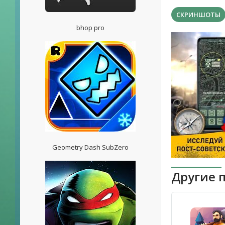
СКРИНШОТЫ
bhop pro
Geometry Dash SubZero
Другие 