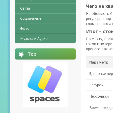
Чего не хв
Связь
Не обошлось бе
Социальные
регулярно порт
сломать всю ат
Фото
Итог – сто
Музыка и Аудио
По факту, Pock
готов к потере
процесс. Так чт
Top
Параметр
Здоровье пе
Ресурсы
Персонажи
Время ожида