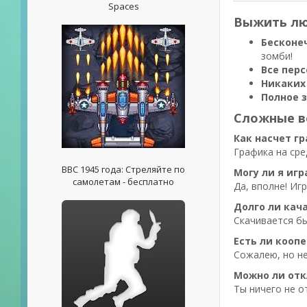
Spaces
Выжить лю
Бесконе
зомби!
Все пер
Никаких
Полное 
Сложные в
Как насчет гр
Графика на сре
ВВС 1945 года: Стреляйте по
Могу ли я игр
самолетам - бесплатно
Да, вполне! Иг
Долго ли кача
Скачивается бы
Есть ли кооп
Сожалею, но не
Можно ли отк
Ты ничего не о