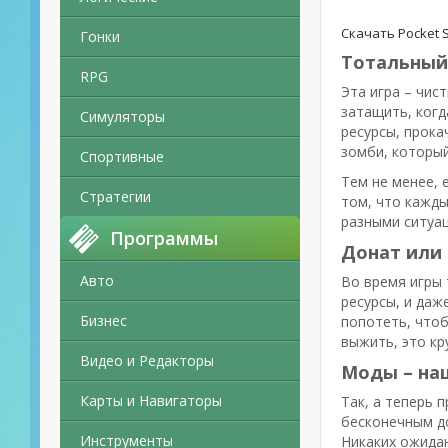
Скачать Pocket S
Гонки
Тотальный 
RPG
Эта игра – чис
затащить, когд
Симуляторы
ресурсы, прока
зомби, который
Спортивные
Тем не менее, 
Стратегии
том, что кажды
разными ситуац
Программы
Донат или 
Авто
Во время игры 
ресурсы, и даж
Бизнес
попотеть, чтоб
выжить, это кр
Видео и Редакторы
Моды – наш
Карты и Навигаторы
Так, а теперь п
бесконечным до
Инструменты
Никаких ожидан