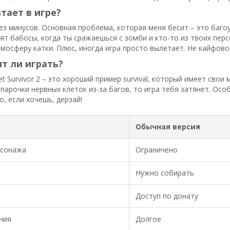
атает в игре?
з минусов. Основная проблема, которая меня бесит – это багоу
ят бабосы, когда ты сражаешься с зомби и кто-то из твоих пер
мосферу катки. Плюс, иногда игра просто вылетает. Не кайфово, 
ит ли играть?
et Survivor 2 – это хороший пример survival, который имеет сво
 парочки нервных клеток из-за багов, то игра тебя затянет. Ос
о, если хочешь, дерзай!
Обычная версия
рсонажа
Ограничено
Нужно собирать
Доступ по донату
ния
Долгое