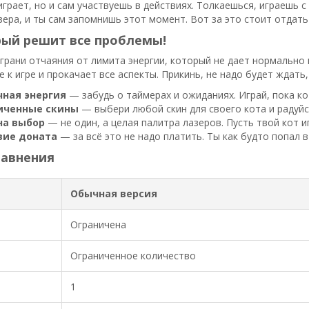
грает, но и сам участвуешь в действиях. Толкаешься, играешь с 
зера, и ты сам запомнишь этот момент. Вот за это стоит отдать 
рый решит все проблемы!
 грани отчаяния от лимита энергии, который не дает нормально
 к игре и прокачает все аспекты. Прикинь, не надо будет ждать,
чная энергия
— забудь о таймерах и ожиданиях. Играй, пока кот
иченные скины
— выбери любой скин для своего кота и радуйся
на выбор
— не один, а целая палитра лазеров. Пусть твой кот и
вие доната
— за всё это не надо платить. Ты как будто попал 
равнения
Обычная версия
Ограничена
Ограниченное количество
1