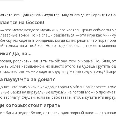
ля кота. Игры для кошек. Симулятор - Мод много денег
Перейти на Goo
ылается на боссов!
 — это мечта каждого мурлыки и его хозяев. Прямо сейчас ты м
 лазерные точки. Но не спеши радоваться — эта игра как миниму
ебе скучно сидеть в ожидании, когда котик решит, что пора пора
й, только ты и твой кот! Но вот один нюанс — там есть малень
ика? Да, но…
ссная, реалистичная, и ты такой: вау, точно, кошка! Но, блин, э
быть более насыщенной, но вместо этого ты будешь крутить один
а: сколько раз можно видеть одну и ту же лазерную точку? Вопро
 паузу! Что за донат?
 донат. Это прямо как в каждом втором мобильном проекте. Хоч
ьные бабки на виртуальные штуки? Я не готов! Можно прокачать
 зарплату. Слушай, если вы работаете, чтобы купить эти виртуа
и которых стоит играть
все баги и недоработки, остается один жирный плюс — это взаи