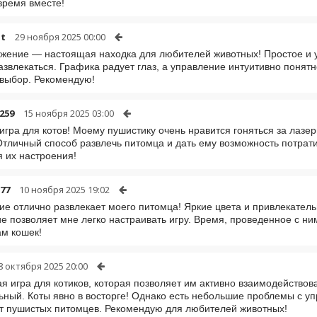
время вместе!
ht
29 ноября 2025 00:00
жение — настоящая находка для любителей животных! Простое и у
азвлекаться. Графика радует глаз, а управление интуитивно понятно
выбор. Рекомендую!
259
15 ноября 2025 03:00
игра для котов! Моему пушистику очень нравится гоняться за лаз
Отличный способ развлечь питомца и дать ему возможность потрат
 их настроения!
77
10 ноября 2025 19:02
е отлично развлекает моего питомца! Яркие цвета и привлекатель
е позволяет мне легко настраивать игру. Время, проведенное с н
м кошек!
8 октября 2025 20:00
я игра для котиков, которая позволяет им активно взаимодействов
ьный. Коты явно в восторге! Однако есть небольшие проблемы с уп
т пушистых питомцев. Рекомендую для любителей животных!