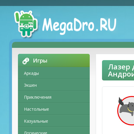
Игры
Лазер 
Андро
Аркады
Экшен
Приключения
Настольные
Казуальные
Логические