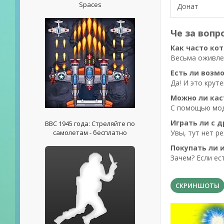
Spaces
Донат
Че за вопр
Как часто кот
Весьма оживлен
Есть ли возм
Да! И это крут
Можно ли кас
С помощью мод
Играть ли с 
ВВС 1945 года: Стреляйте по
самолетам - бесплатно
Увы, тут нет р
Покупать ли и
Зачем? Если ес
СКРИНШОТЫ