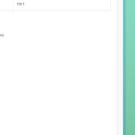
Нет
но.