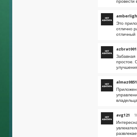
провести 
amberlig
Это прило
отлично р
отличный 
azbrat001
Забавная 
простое. 
улучшения
almaz0851
Приложени
управлени
владельца
avg121
1
Интересна
увлекател
развлекае