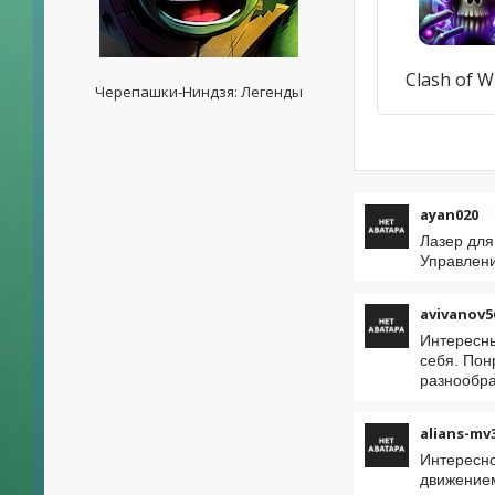
Clash of W
Черепашки-Ниндзя: Легенды
ayan020
Лазер для
Управлени
avivanov5
Интересны
себя. Пон
разнообра
alians-mv
Интересно
движением