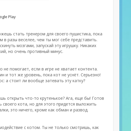
gle Play
ожешь стать тренером для своего пушистика, пока
м в разы веселее, чем ты мог себе представить.
скинуть мозгами, запускай эту игрушку. Никаких
кий, но очень противный минус.
то не помогает, если в игре не хватает контента.
 и тот же уровень, пока кот не уснёт. Серьезно!
с: а стоит ли вообще затевать эту катку?
ешь открыть что-то крутенькое? Ага, еще бы! Готов
 своего кота, но для этого придется выложить
лки, это ничего, кроме как обман и развод.
модействие с котом. Ты не только смотришь, как