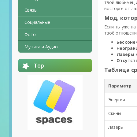
твой любимец и
восторге от ла
Связь
Мод, кото
Социальные
Если ты уже на
твоё отношение
Фото
Бесконе
Музыка и Аудио
Неогран
Лазеры 
Отсутст
Top
Таблица с
Параметр
Энергия
Скины
Лазеры