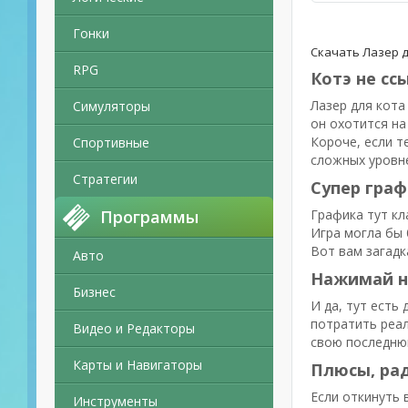
Гонки
Скачать Лазер д
RPG
Котэ не сс
Лазер для кота
Симуляторы
он охотится на
Короче, если т
Спортивные
сложных уровне
Стратегии
Супер граф
Программы
Графика тут кла
Игра могла бы 
Вот вам загадк
Авто
Нажимай на
Бизнес
И да, тут есть
потратить реал
Видео и Редакторы
свою последнюю
Карты и Навигаторы
Плюсы, рад
Если откинуть 
Инструменты