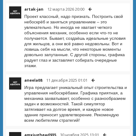
artak-jan
12 марта 2026 20:00
Проект классный, надо признать. Построить свой
небоскрёб и заняться управлением – это
увлекательно. Но иногда не хватает четкого
объяснения механик, особенно если что-то не
получается. Бывает, создаёшь идеальные условия
для жильцов, а они всё равно недовольны. Вот и
ловишь себя на мысли, что некоторые моменты
довольно запутанные. С другой стороны, графика
радует глаз и заставляет собирать очередные
этажи.
aneela08
11 декабря 2025 01:01
Игра предлагает уникальный опыт строительства и
управления небоскрёбами. Графика приятная, а
механика захватывает, особенно с разнообразием
задач и возможностей. Такой симулятор
затягивает на долгое время, и каждое новое
здание приносит удовлетворение. Рекомендую
всем любителям стратегий!
amxjughead935
30 ноября 2025 13:01