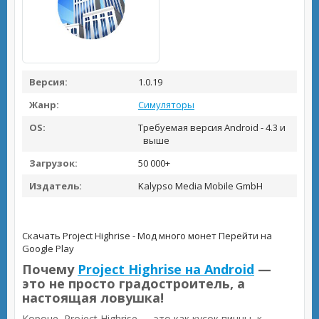
Версия:
1.0.19
Жанр:
Симуляторы
OS:
Требуемая версия Android - 4.3 и
выше
Загрузок:
50 000+
Издатель:
Kalypso Media Mobile GmbH
Скачать Project Highrise - Мод много монет
Перейти на
Google Play
Почему
Project Highrise на Android
—
это не просто градостроитель, а
настоящая ловушка!
Короче, Project Highrise — это как кусок пиццы, к