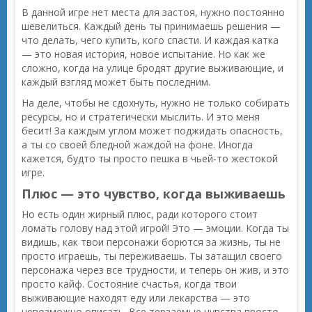
В данной игре нет места для застоя, нужно постоянно
шевелиться. Каждый день ты принимаешь решения —
что делать, чего купить, кого спасти. И каждая катка
— это новая история, новое испытание. Но как же
сложно, когда на улице бродят другие выживающие, и
каждый взгляд может быть последним.
На деле, чтобы не сдохнуть, нужно не только собирать
ресурсы, но и стратегически мыслить. И это меня
бесит! За каждым углом может поджидать опасность,
а ты со своей бледной жаждой на фоне. Иногда
кажется, будто ты просто пешка в чьей-то жестокой
игре.
Плюс — это чувство, когда выживаешь
Но есть один жирный плюс, ради которого стоит
ломать голову над этой игрой! Это — эмоции. Когда ты
видишь, как твои персонажи борются за жизнь, ты не
просто играешь, ты переживаешь. Ты затащил своего
персонажа через все трудности, и теперь он жив, и это
просто кайф. Состояние счастья, когда твои
выживающие находят еду или лекарства — это
невозможно описать. Все терзаемые чувства просто