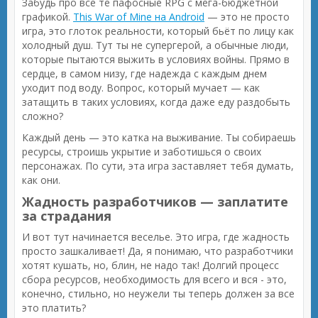
Забудь про все те пафосные RPG с мега-бюджетной
графикой.
This War of Mine на Android
— это не просто
игра, это глоток реальности, который бьёт по лицу как
холодный душ. Тут ты не супергерой, а обычные люди,
которые пытаются выжить в условиях войны. Прямо в
сердце, в самом низу, где надежда с каждым днем
уходит под воду. Вопрос, который мучает — как
затащить в таких условиях, когда даже еду раздобыть
сложно?
Каждый день — это катка на выживание. Ты собираешь
ресурсы, строишь укрытие и заботишься о своих
персонажах. По сути, эта игра заставляет тебя думать,
как они.
Жадность разработчиков — заплатите
за страдания
И вот тут начинается веселье. Это игра, где жадность
просто зашкаливает! Да, я понимаю, что разработчики
хотят кушать, но, блин, не надо так! Долгий процесс
сбора ресурсов, необходимость для всего и вся - это,
конечно, стильно, но неужели ты теперь должен за все
это платить?