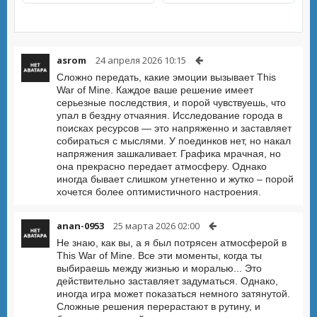
asrom
24 апреля 2026 10:15
Сложно передать, какие эмоции вызывает This
War of Mine. Каждое ваше решение имеет
серьезные последствия, и порой чувствуешь, что
упал в бездну отчаяния. Исследование города в
поисках ресурсов — это напряженно и заставляет
собираться с мыслями. У поединков нет, но накал
напряжения зашкаливает. Графика мрачная, но
она прекрасно передает атмосферу. Однако
иногда бывает слишком угнетенно и жутко – порой
хочется более оптимистичного настроения.
anan-0953
25 марта 2026 02:00
Не знаю, как вы, а я был потрясен атмосферой в
This War of Mine. Все эти моменты, когда ты
выбираешь между жизнью и моралью... Это
действительно заставляет задуматься. Однако,
иногда игра может показаться немного затянутой.
Сложные решения перерастают в рутину, и