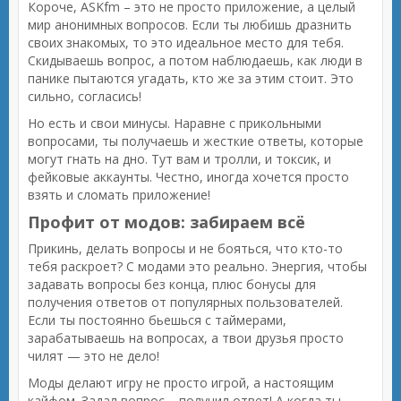
Короче, ASKfm – это не просто приложение, а целый
мир анонимных вопросов. Если ты любишь дразнить
своих знакомых, то это идеальное место для тебя.
Скидываешь вопрос, а потом наблюдаешь, как люди в
панике пытаются угадать, кто же за этим стоит. Это
сильно, согласись!
Но есть и свои минусы. Наравне с прикольными
вопросами, ты получаешь и жесткие ответы, которые
могут гнать на дно. Тут вам и тролли, и токсик, и
фейковые аккаунты. Честно, иногда хочется просто
взять и сломать приложение!
Профит от модов: забираем всё
Прикинь, делать вопросы и не бояться, что кто-то
тебя раскроет? С модами это реально. Энергия, чтобы
задавать вопросы без конца, плюс бонусы для
получения ответов от популярных пользователей.
Если ты постоянно бьешься с таймерами,
зарабатываешь на вопросах, а твои друзья просто
чилят — это не дело!
Моды делают игру не просто игрой, а настоящим
кайфом. Задал вопрос – получил ответ! А когда ты