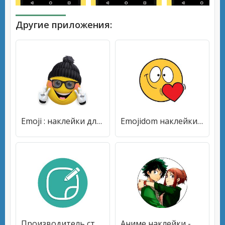
Другие приложения:
Emoji : наклейки для WhatsApp - WAStickerapps
Emojidom наклейки для WhatsApp (WAStickerApps)
Производитель стикеров наклейки для WAStickerapps
Аниме наклейки - WAStickerApps для WhatsApp