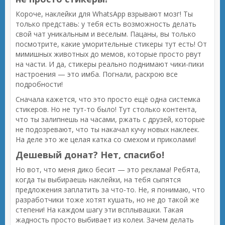
Короче, наклейки для WhatsApp взрывают мозг! Ты
только представь: у тебя есть возможность делать
свой чат уникальным и веселым. Пацаны, вы только
посмотрите, какие уморительные стикеры тут есть! От
мимишных животных до мемов, которые просто рвут
на части. И да, стикеры реально поднимают чики-пики
настроения — это имба. Погнали, раскрою все
подробности!
Сначала кажется, что это просто ещё одна системка
стикеров. Но не тут-то было! Тут столько контента,
что ты залипнешь на часами, ржать с друзей, которые
не подозревают, что ты накачал кучу новых наклеек.
На деле это же целая катка со смехом и приколами!
Дешевый донат? Нет, спасибо!
Но вот, что меня дико бесит — это реклама! Ребята,
когда ты выбираешь наклейки, на тебя сыпятся
предложения заплатить за что-то. Не, я понимаю, что
разработчики тоже хотят кушать, но не до такой же
степени! На каждом шагу эти всплывашки. Такая
жадность просто выбивает из колеи. Зачем делать