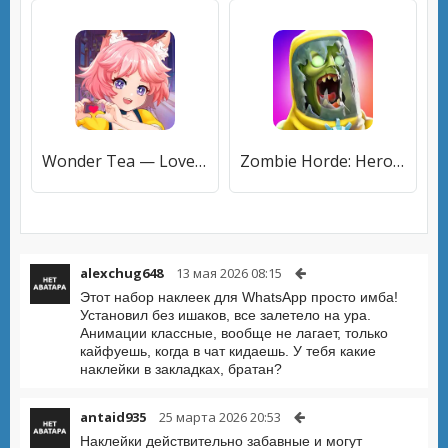
Wonder Tea — Love & Mysteries
Zombie Horde: Heroes FPS & RPG
alexchug648
13 мая 2026 08:15
Этот набор наклеек для WhatsApp просто имба!
Установил без ишаков, все залетело на ура.
Анимации классные, вообще не лагает, только
кайфуешь, когда в чат кидаешь. У тебя какие
наклейки в закладках, братан?
antaid935
25 марта 2026 20:53
Наклейки действительно забавные и могут