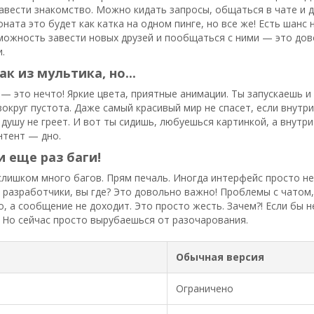
авести знакомство. Можно кидать запросы, общаться в чате и 
оната это будет как катка на одном пинге, но все же! Есть шанс
зможность завести новых друзей и пообщаться с ними — это дов
.
к из мультика, но...
 — это нечто! Яркие цвета, приятные анимации. Ты запускаешь и
вокруг пустота. Даже самый красивый мир не спасет, если внутр
о душу не греет. И вот ты сидишь, любуешься картинкой, а внутр
онтент — дно.
и еще раз баги!
 слишком много багов. Прям печаль. Иногда интерфейс просто не
, разработчики, вы где? Это довольно важно! Проблемы с чатом, 
, а сообщение не доходит. Это просто жесть. Зачем?! Если бы н
 Но сейчас просто вырубаешься от разочарования.
Обычная версия
Ограничено