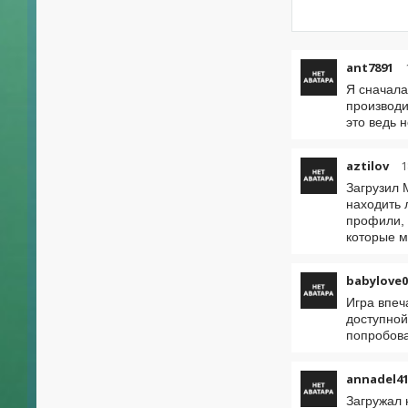
ant7891
Я сначала
производи
это ведь 
aztilov
1
Загрузил 
находить 
профили, 
которые м
babylove0
Игра впеч
доступной
попробова
annadel41
Загружал 