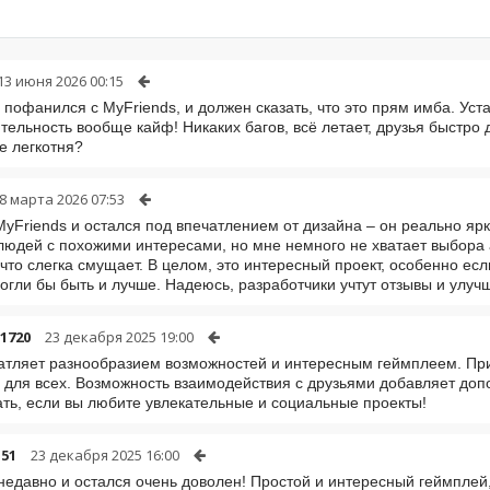
13 июня 2026 00:15
 пофанился с MyFriends, и должен сказать, что это прям имба. Уст
тельность вообще кайф! Никаких багов, всё летает, друзья быстро 
не легкотня?
8 марта 2026 07:53
MyFriends и остался под впечатлением от дизайна – он реально ярк
людей с похожими интересами, но мне немного не хватает выбора
что слегка смущает. В целом, это интересный проект, особенно ес
огли бы быть и лучше. Надеюсь, разработчики учтут отзывы и улуч
1720
23 декабря 2025 19:00
атляет разнообразием возможностей и интересным геймплеем. П
 для всех. Возможность взаимодействия с друзьями добавляет до
ть, если вы любите увлекательные и социальные проекты!
51
23 декабря 2025 16:00
недавно и остался очень доволен! Простой и интересный геймплей