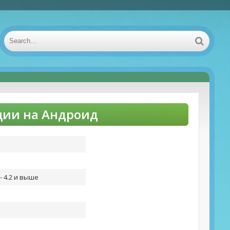
кции на Андроид
- 4.2 и выше