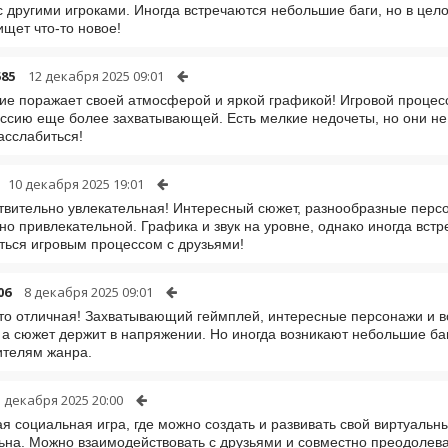
 другими игроками. Иногда встречаются небольшие баги, но в це
ищет что-то новое!
85
12 декабря 2025 09:01
е поражает своей атмосферой и яркой графикой! Игровой процесс
ссию еще более захватывающей. Есть мелкие недочеты, но они н
асслабиться!
10 декабря 2025 19:01
твительно увлекательная! Интересный сюжет, разнообразные перс
но привлекательной. Графика и звук на уровне, однако иногда вст
ться игровым процессом с друзьями!
06
8 декабря 2025 09:01
то отличная! Захватывающий геймплей, интересные персонажи и в
 а сюжет держит в напряжении. Но иногда возникают небольшие баг
ителям жанра.
5 декабря 2025 20:00
я социальная игра, где можно создать и развивать свой виртуальны
ьна. Можно взаимодействовать с друзьями и совместно преодолеват