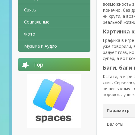
возможность з
Связь
Конечно, без д
ни крути, а во
Социальные
реальной жизни
Картинка ка
Фото
Графика в игре
Музыка и Аудио
уже говорили, 
радует глаз, н
супер, а вот к
Top
Баги, баги 
Кстати, в игре
спит. Серьезно
пишешь кому-то
порядок лучше.
Параметр
Валюты