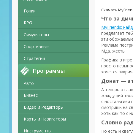
Скачать MyFrien
Гонки
Что за дич
RPG
MyFriends: найд
предлагает теб
Симуляторы
эти обожаемые 
Реклама пестри
Спортивные
Мда, жесть.
Стратегии
Графика в игре
просто невынос
Программы
хочется закрича
Донат — эт
Авто
А теперь о гла
Бизнес
жаждущий твоих
с ностальгией 
Видео и Редакторы
смотришь на св
хоть как-то с 
Карты и Навигаторы
Словно ра
Инструменты
Но есть и свет