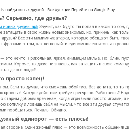
ds: найди новых друзей. - Все функции
Перейти на Google Play
ь? Серьезно, где друзья?
и новых друзей. apk
Звучит, как будто ты попал в какой-то сон, г
е затащить в свою жизнь новых знакомых, но, прикинь, как тольк
друзья? Все эти мимими-аватарки, которые обещают быть твои
т фразами о том, как легко найти единомышленников, а в реал
 — это нечто. Прикольная, яркая, анимации милые. Но, блин, пу
имым. Короче, ты даже не знаешь, как затащить в свою команду
ть: где все люди?!
о просто капец!
вном. Если ты думал, что сможешь обойтись без доната, то ты п
 кровных! Каждое действие требует ресурсов. Работаешь? Надо
по старым добрым временам, когда игры были просто играми, а 
ою копилку и ловишь себя на мысли, что все эти друзья стучатс
ними пообщаться. Печаль. Обидно.
дужный единорог — есть плюсы!
лая сторона. Один жирный плюс — это возможность общения! Да-