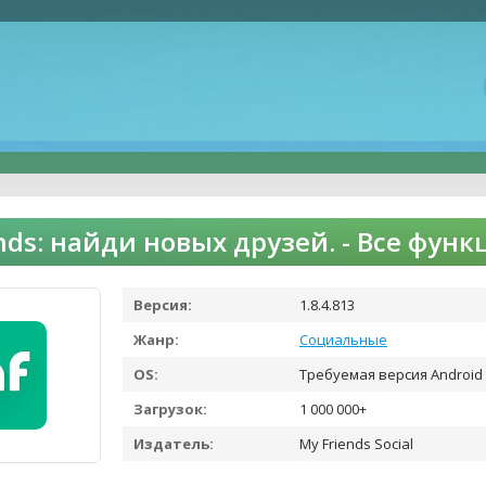
nds: найди новых друзей. - Все фун
Версия:
1.8.4.813
Жанр:
Социальные
OS:
Требуемая версия Android 
Загрузок:
1 000 000+
Издатель:
My Friends Social