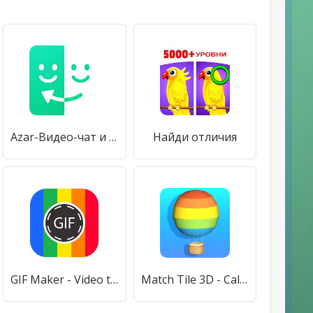
Azar-Видео-чат и поиск друзей
Найди отличия
GIF Maker - Video to GIF, GIF Editor
Match Tile 3D - Calm Matching