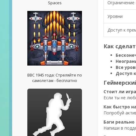
Ограничение 
Spaces
Уровни
Доступ к пре
Как сделат
Бесконе
Неогран
Все уро
Доступ 
ВВС 1945 года: Стреляйте по
самолетам - бесплатно
Геймерский
Стоит ли игр
Если ты не лю
Как быстро н
Попробуй актив
Баги реально 
Напиши в подде