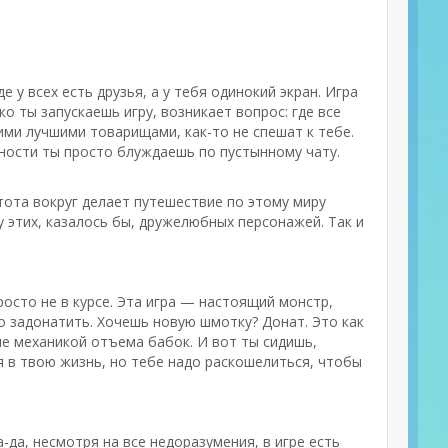
де у всех есть друзья, а у тебя одинокий экран. Игра
о ты запускаешь игру, возникает вопрос: где все
ми лучшими товарищами, как-то не спешат к тебе.
ьности ты просто блуждаешь по пустынному чату.
стота вокруг делает путешествие по этому миру
 этих, казалось бы, дружелюбных персонажей. Так и
росто не в курсе. Эта игра — настоящий монстр,
 задонатить. Хочешь новую шмотку? Донат. Это как
не механикой отъема бабок. И вот ты сидишь,
я в твою жизнь, но тебе надо раскошелиться, чтобы
да, несмотря на все недоразумения, в игре есть