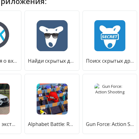
приложения:
Оповещения о входе друзей в ВК. Без авторизации!
Найди скрытых друзей ВК
Поиск скрытых друзей для ВК - Сыщик для Вконтакте
Benz E Class: экстремальный супер-дрифт и трюки
Alphabet Battle: Room Maze
Gun Force: Action Shooting