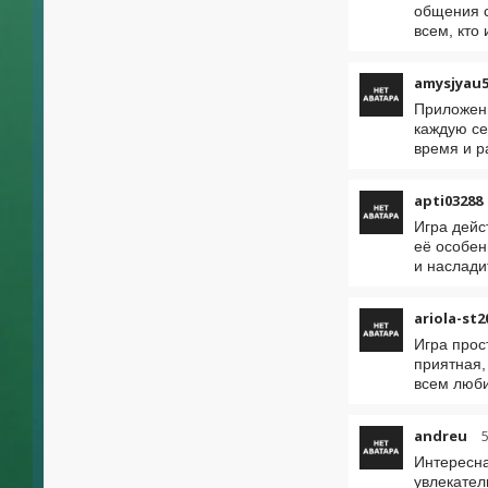
общения с
всем, кто 
amysjyau5
Приложени
каждую се
время и р
apti03288
Игра дейс
её особен
и наслади
ariola-st2
Игра прос
приятная,
всем люб
andreu
Интересна
увлекател