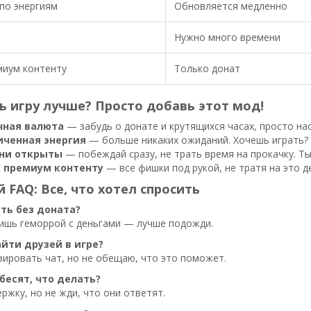
по энергиям
Обновляется медленно
Нужно много времени
миум контенту
Только донат
ь игру лучше? Просто добавь этот мод!
чная валюта
— забудь о донате и крутящихся часах, просто на
иченная энергия
— больше никаких ожиданий. Хочешь играть? 
вни открыты
— побеждай сразу, не трать время на прокачку. Ты
к премиум контенту
— все фишки под рукой, не тратя на это д
 FAQ: Все, что хотел спросить
ать без доната?
бишь геморрой с деньгами — лучше подожди.
айти друзей в игре?
ировать чат, но не обещаю, что это поможет.
бесят, что делать?
ржку, но не жди, что они ответят.