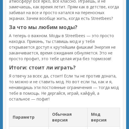
атмосферу! Все ярко, все классно. Играешь, и не
замечаешь, как время летит. Прям как в детстве, когда
забивал на все и просто катался на переносных
экранах. Зачем вообще жить, когда есть Streetbees?
За что мы любим моды?
А теперь о важном. Моды в Streetbees — это просто
находка. Прикинь, ты ставишь мод и у тебя
открывается доступ к крутейшим фишкам! Энергия не
заканчивается, время ожидания обнуляется. Это не
просто профит, это тебе целая игра без тормозов!
Итоги: стоит ли играть?
Я отвечу за всех: да, стоит! Если ты не против доната,
то можно и не ставить мод. Но вот если ты, как и я,
ненавидишь эти постоянные ограничения — тогда мод
тебе в помощь. Не дергайся, играй, кайфуй, а
остальное — пофиг!
Обычная
Мод
Параметр
версия
версия