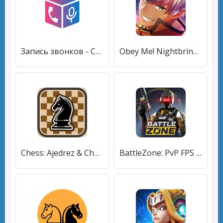
Запись звонков - Cube ACR
Obey Me! Nightbringer
Chess: Ajedrez & Chess online
BattleZone: PvP FPS Shooter