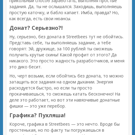
прикольный способ заработать, выполняя простые
задания. Да, ты не ослышался. Заходишь, выполняешь
простую каточку, и бабло капает. Имба, правда? Но,
как всегда, есть свои нюансы.
Донат? Серьезно?!
Ну, серьезно, без доната в Streetbees тут не обойтись.
Представь себе, ты выполняешь задание, а тебе
говорят: Эй, дружище, за 100 рублей ты сможешь
получить крутые скины! Какой профит от этого? Да
никакого. Это просто жадность разработчиков, и меня
это дико бесит.
Но, черт возьми, если обойтись без доната, то можно
затащить все задания на одном дыхании. Энергия
расходуется быстро, но если ты просто
прокачиваешься, то сможешь катать бесконечно! На
деле это работает, но вот эти навязчивые донатные
фишки — это уже перебор.
Графика? Пухляша!
Короче, графика в Streetbees — это нечто. Вроде бы
простенькая, но по факту ты погружаешься в