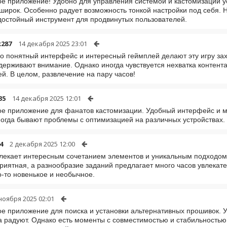
е приложение! Удобно для управления системой и кастомизации 
широк. Особенно радует возможность тонкой настройки под себя. Н
достойный инструмент для продвинутых пользователей.
k287
14 декабря 2025 23:01
о понятный интерфейс и интересный геймплей делают эту игру з
держивают внимание. Однако иногда чувствуется нехватка контент
й. В целом, развлечение на пару часов!
35
14 декабря 2025 12:01
е приложение для фанатов кастомизации. Удобный интерфейс и ма
огда бывают проблемы с оптимизацией на различных устройствах.
4
2 декабря 2025 12:00
лекает интересным сочетанием элементов и уникальным подходом 
риятная, а разнообразие заданий предлагает много часов увлекат
-то новенькое и необычное.
ноября 2025 02:01
е приложение для поиска и установки альтернативных прошивок. 
а радуют. Однако есть моменты с совместимостью и стабильностью.