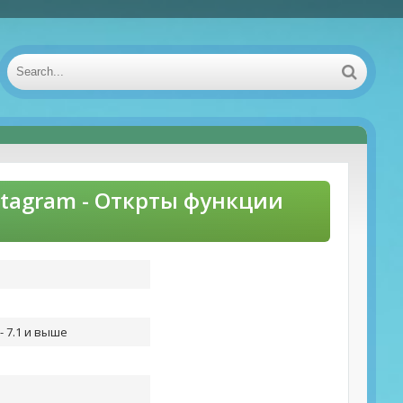
nstagram - Открты функции
- 7.1 и выше