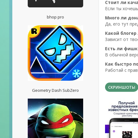
Стоит ли кач
Если ты хочешь
bhop pro
Много ли дона
Да, его тут пр
Какой блогер
Зависит от тво
Есть ли фишк
В обычной верс
Как быстро п
Работай с пра
СКРИНШОТЫ
Geometry Dash SubZero