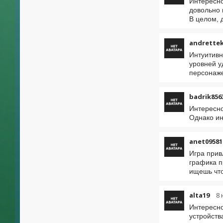
Интересно
довольно 
В целом, 
andrette
Интуитивн
уровней у
персонаже
badrik856
Интересно
Однако ин
anet09581
Игра прив
графика п
ищешь что
alta19
8 
Интересно
устройств