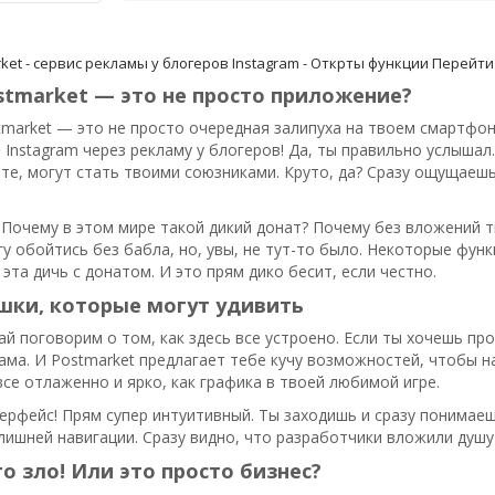
ket - сервис рекламы у блогеров Instagram - Открты функции
Перейти 
tmarket — это не просто приложение?
tmarket — это не просто очередная залипуха на твоем смартфоне
 Instagram через рекламу у блогеров! Да, ты правильно услыша
те, могут стать твоими союзниками. Круто, да? Сразу ощущаешь
 Почему в этом мире такой дикий донат? Почему без вложений т
гу обойтись без бабла, но, увы, не тут-то было. Некоторые фун
 эта дичь с донатом. И это прям дико бесит, если честно.
шки, которые могут удивить
ай поговорим о том, как здесь все устроено. Если ты хочешь п
ама. И Postmarket предлагает тебе кучу возможностей, чтобы н
все отлаженно и ярко, как графика в твоей любимой игре.
ерфейс! Прям супер интуитивный. Ты заходишь и сразу понимаешь,
лишней навигации. Сразу видно, что разработчики вложили душу 
о зло! Или это просто бизнес?