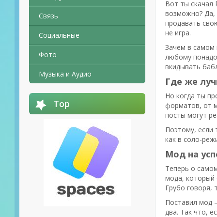
Вот ты скачал 
возможно? Да, 
Связь
продавать свою
не игра.
Социальные
Зачем в самом 
Фото
любому понадоб
вкидывать бабл
Музыка и Аудио
Где же лу
Но когда ты пр
Top
форматов, от м
посты могут ре
Поэтому, если 
как в соло-реж
Мод на усп
Теперь о самом
мода, который 
Грубо говоря, 
Поставил мод —
два. Так что, 