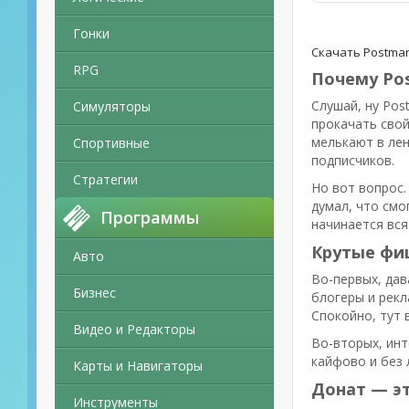
Гонки
Скачать Postmar
RPG
Почему Pos
Слушай, ну Pos
Симуляторы
прокачать свой
мелькают в лен
Спортивные
подписчиков.
Стратегии
Но вот вопрос.
думал, что смо
Программы
начинается вся
Крутые фи
Авто
Во-первых, дав
Бизнес
блогеры и рекл
Спокойно, тут 
Видео и Редакторы
Во-вторых, инт
кайфово и без 
Карты и Навигаторы
Донат — эт
Инструменты