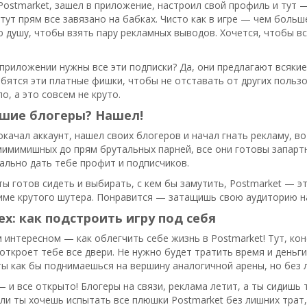
Postmarket, зашел в приложение, настроил свой профиль и тут 
тут прям все завязано на бабках. Чисто как в игре — чем больш
 душу, чтобы взять пару рекламных выводов. Хочется, чтобы все
приложении нужны все эти подписки? Да, они предлагают всякие 
ятся эти платные фишки, чтобы не отставать от других пользо
о, а это совсем не круто.
чшие блогеры? Нашел!
окачал аккаунт, нашел своих блогеров и начал гнать рекламу, в
имимишных до прям брутальных парней, все они готовы запарт
ально дать тебе профит и подписчиков.
ты готов сидеть и выбирать, с кем бы замутить, Postmarket — 
име крутого шутера. Понравится — затащишь свою аудиторию н
ех: как подстроить игру под себя
 интересном — как облегчить себе жизнь в Postmarket! Тут, к
откроет тебе все двери. Не нужно будет тратить время и деньги
ты как бы поднимаешься на вершину аналогичной арены, но без 
 и все открыто! Блогеры на связи, реклама летит, а ты сидишь 
если ты хочешь испытать все плюшки Postmarket без лишних трат,