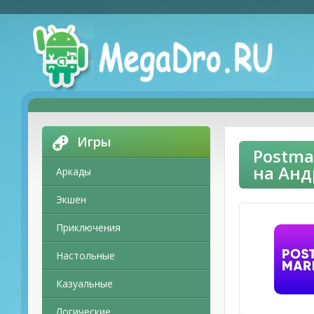
Игры
Postma
на Ан
Аркады
Экшен
Приключения
Настольные
Казуальные
Логические