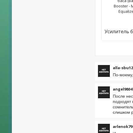
alla-sbu1
По-моему,
angel9804
После нес
подходят 
сомнитель
слишком р
arlenok79