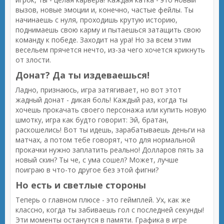
вызов, новые эмоции и, конечно, частые фейлы. Ты
начинаешь с нуля, проходишь крутую историю,
поднимаешь свою карму и пытаешься затащить свою
команду к победе. Заходит на ура! Но за всем этим
весельем прячется нечто, из-за чего хочется крикнуть
от злости.
Донат? Да ты издеваешься!
Ладно, признаюсь, игра затягивает, но вот этот
жадный донат - дикая боль! Каждый раз, когда ты
хочешь прокачать своего персонажа или купить новую
шмотку, игра как будто говорит: Эй, братан,
раскошелись! Вот ты идешь, зарабатываешь деньги на
матчах, а потом тебе говорят, что для нормальной
прокачки нужно заплатить реально! Долларов пять за
новый скин? Ты че, с ума сошел? Может, лучше
поиграю в что-то другое без этой фигни?
Но есть и светлые стороны
Теперь о главном плюсе - это геймплей. Ух, как же
классно, когда ты забиваешь гол с последней секунды!
Эти моменты останутся в памяти. Графика в игре