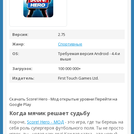
Версия:
2.75
Жанр:
Спортивные
OS:
Требуемая версия Android - 4.4 и
выше
Загрузок:
100 000 000+
Издатель:
First Touch Games Ltd.
Скачать Score! Hero - Мод открытые уровни
Перейти на
Google Play
Когда мячик решает судьбу
Короче,
Score! Hero - МОД
- это игра, где ты берешь на
себя роль супергероя футбольного поля. Ты не просто
игрок, ты - целая карьера! Каждая катка - это новый