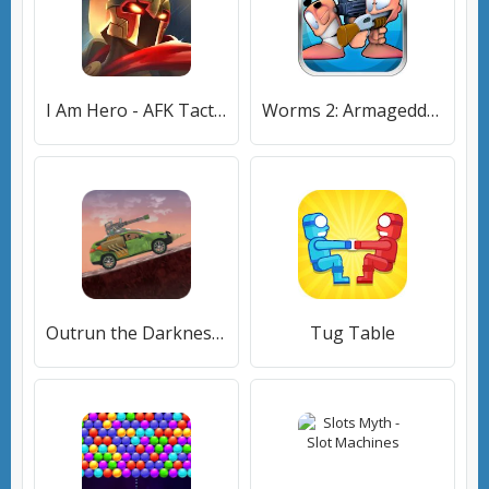
I Am Hero - AFK Tactical Teamfight
Worms 2: Armageddon
Outrun the Darkness: Earn to Z
Tug Table