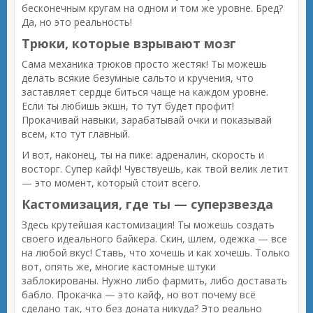
бесконечным кругам на одном и том же уровне. Бред?
Да, но это реальность!
Трюки, которые взрывают мозг
Сама механика трюков просто жестяк! Ты можешь
делать всякие безумные сальто и кручения, что
заставляет сердце биться чаще на каждом уровне.
Если ты любишь экшн, то тут будет профит!
Прокачивай навыки, зарабатывай очки и показывай
всем, кто тут главный.
И вот, наконец, ты на пике: адреналин, скорость и
восторг. Супер кайф! Чувствуешь, как твой велик летит
— это момент, который стоит всего.
Кастомизация, где ты — суперзвезда
Здесь крутейшая кастомизация! Ты можешь создать
своего идеального байкера. Скин, шлем, одежка — все
на любой вкус! Ставь, что хочешь и как хочешь. Только
вот, опять же, многие кастомные штуки
заблокированы. Нужно либо фармить, либо доставать
бабло. Прокачка — это кайф, но вот почему всё
сделано так, что без доната никуда? Это реально