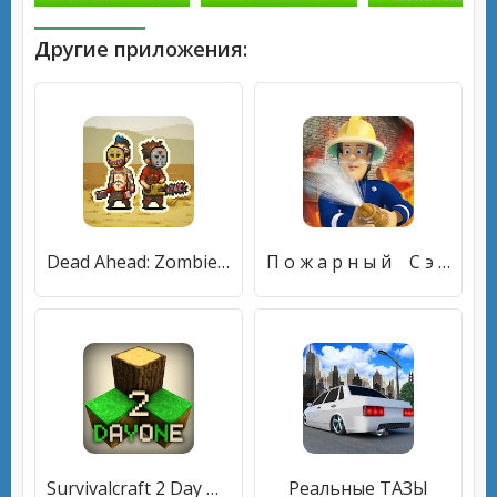
Другие приложения:
Dead Ahead: Zombie Warfare
П о ж а р н ы й С э м
Survivalcraft 2 Day One
Реальные ТАЗЫ