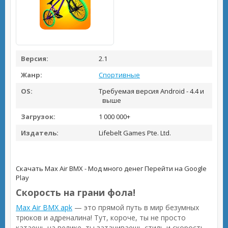
Версия:
2.1
Жанр:
Спортивные
OS:
Требуемая версия Android - 4.4 и
выше
Загрузок:
1 000 000+
Издатель:
Lifebelt Games Pte. Ltd.
Скачать Max Air BMX - Мод много денег
Перейти на Google
Play
Скорость на грани фола!
Max Air BMX apk
— это прямой путь в мир безумных
трюков и адреналина! Тут, короче, ты не просто
катаешь на велике, ты затачиваешь стиль и скорость