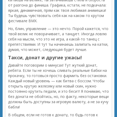
от разгона до финиша. Графика, кстати, не подкачала:
яркая, динамичная, прям как твоя любимая анимешка!
Ты будешь чувствовать себя как на каком-то крутом
фестивале BMX.
Но, блин, управление — это нечто. Порой кажется, что
твой велик не поворачивает, а танцует. Иногда ловлю
себя на мысли, что это не игра, а какой-то танец с
препятствиями. И тут ты начинаешь залипать на катки,
думая, что может, следующая будет лучше.
Такси, донат и другие ужасы!
Давайте поговорим о минусах! Тут жуткий донат,
ребята. Если ты не хочешь сливать реальные бабки на
прокачку, то готовься просто фармить без остановки.
Каждый новый уровень — как битва с боссом. Чтобы
открыть крутую железяку или новый скин, нужно
постоянно крутить педали, и это бесит! Я понимаю, что
без доната не обойтись, но, по факту, некоторые вещи
должны быть доступны за игровую валюту, а не за кучу
бабла!
В общем, если не готов к донату, то будь готов к