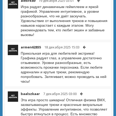
alexrk89
19 декабря 2025 03:01
Игра радует динамичным геймплеем и яркой
графикой. Управление интуитивное, а уровни
разнообразные, что не даёт заскучать.
Удовольствие от выполнения трюков и повышения
навыков нарастает с каждым этапом. Могу
рекомендовать тем, кто любит экшен и забавные
вызовы!
armen62855
18 декабря 2025 15:03
Прикольная игра для любителей экстрима!
Графика радует глаз, а управление достаточно
отзывчивое. Уровни разнообразные, есть
возможность прокачки персонажа. Если любите
адреналин и крутые трюки, рекомендую
попробовать. Затягивает, можно проводить за ней
часы!
baalszkaar
7 декабря 2025 03:00
Эта игра просто шикарна! Отличная физика BMX,
захватывающие трюки и красочные визуальные
эффекты. Управление интуитивное, что позволяет
быстро втянуться в процесс. Есть множество