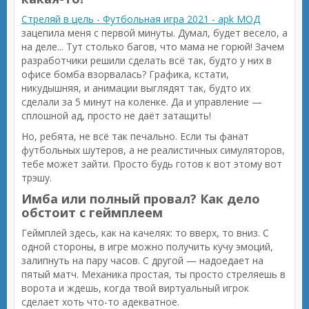
Стреляй в цель - Футбольная игра 2021 - apk МОД
зацепила меня с первой минуты. Думал, будет весело, а
на деле... Тут столько багов, что мама не горюй! Зачем
разработчики решили сделать всё так, будто у них в
офисе бомба взорвалась? Графика, кстати,
никудышняя, и анимации выглядят так, будто их
сделали за 5 минут на коленке. Да и управление —
сплошной ад, просто не даёт затащить!
Но, ребята, не всё так печально. Если ты фанат
футбольных шутеров, а не реалистичных симуляторов,
тебе может зайти. Просто будь готов к вот этому вот
трэшу.
Имба или полный провал? Как дело
обстоит с геймплеем
Геймплей здесь, как на качелях: то вверх, то вниз. С
одной стороны, в игре можно получить кучу эмоций,
залипнуть на пару часов. С другой — надоедает на
пятый матч. Механика простая, ты просто стреляешь в
ворота и ждешь, когда твой виртуальный игрок
сделает хоть что-то адекватное.