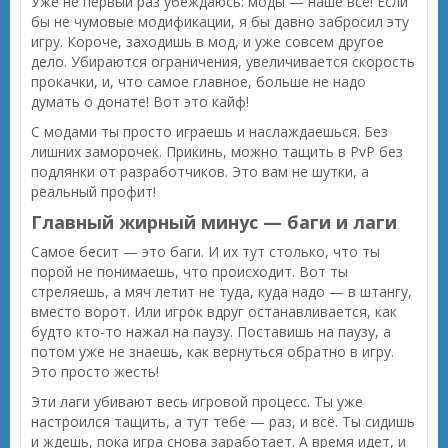
Уже не первый раз убеждаюсь: моды — наше всё! Если
бы не чумовые модификации, я бы давно забросил эту
игру. Короче, заходишь в мод, и уже совсем другое
дело. Убираются ограничения, увеличивается скорость
прокачки, и, что самое главное, больше не надо
думать о донате! Вот это кайф!
С модами ты просто играешь и наслаждаешься. Без
лишних заморочек. Прикинь, можно тащить в PvP без
подлянки от разработчиков. Это вам не шутки, а
реальный профит!
Главный жирный минус — баги и лаги
Самое бесит — это баги. И их тут столько, что ты
порой не понимаешь, что происходит. Вот ты
стреляешь, а мяч летит не туда, куда надо — в штангу,
вместо ворот. Или игрок вдруг останавливается, как
будто кто-то нажал на паузу. Поставишь на паузу, а
потом уже не знаешь, как вернуться обратно в игру.
Это просто жесть!
Эти лаги убивают весь игровой процесс. Ты уже
настроился тащить, а тут тебе — раз, и всё. Ты сидишь
и ждешь, пока игра снова заработает. А время идет, и