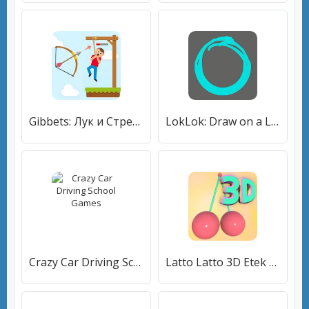
Gibbets: Лук и Стрелы! Лучник, попади в цель!
LokLok: Draw on a Lock Screen
Crazy Car Driving School Games
Latto Latto 3D Etek Tok Tok