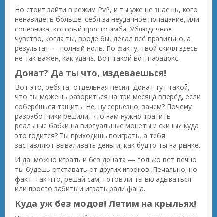
Но стоит зайти в режим PvP, и ты уже не знаешь, кого
ненавидеть больше: себя за неудачное попадание, или
соперника, который просто имба. Ублюдочное
чувство, когда ты, вроде бы, делал всё правильно, а
результат — полный ноль. По факту, твой скилл здесь
не так важен, как удача. Вот такой вот парадокс.
Донат? Да ты что, издеваешься!
Вот это, ребята, отдельная песня. Донат тут такой,
что ты можешь разориться на три месяца вперёд, если
соберёшься тащить. Не, ну серьезно, зачем? Почему
разработчики решили, что нам нужно тратить
реальные бабки на виртуальные монеты и скины? Куда
это годится? Ты приходишь поиграть, а тебя
заставляют вываливать деньги, как будто ты на рынке.
И да, можно играть и без доната — только вот вечно
ты будешь отставать от других игроков. Печально, но
факт. Так что, решай сам, готов ли ты вкладываться
или просто забить и играть ради фана.
Куда уж без модов! Летим на крыльях!