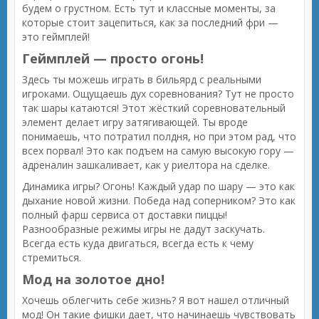
будем о грустном. Есть тут и классные моменты, за
которые стоит зацепиться, как за последний фри —
это геймплей!
Геймплей — просто огонь!
Здесь ты можешь играть в бильярд с реальными
игроками. Ощущаешь дух соревнования? Тут не просто
так шары катаются! Этот жёсткий соревновательный
элемент делает игру затягивающей. Ты вроде
понимаешь, что потратил полдня, но при этом рад, что
всех порвал! Это как подъем на самую высокую гору —
адреналин зашкаливает, как у риелтора на сделке.
Динамика игры? Огонь! Каждый удар по шару — это как
дыхание новой жизни. Победа над соперником? Это как
полный фарш сервиса от доставки пиццы!
Разнообразные режимы игры не дадут заскучать.
Всегда есть куда двигаться, всегда есть к чему
стремиться.
Мод на золотое дно!
Хочешь облегчить себе жизнь? Я вот нашел отличный
мод! Он такие фишки дает, что начинаешь чувствовать