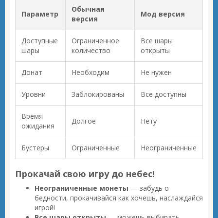
Обычная
Параметр
Мод версия
версия
Доступные
Ограниченное
Все шары
шары
количество
открыты
Донат
Необходим
Не нужен
Уровни
Заблокированы
Все доступны
Время
Долгое
Нету
ожидания
Бустеры
Ограниченные
Неограниченные
Прокачай свою игру до небес!
Неограниченные монеты
— забудь о
бедности, прокачивайся как хочешь, наслаждайся
игрой!
Все шары открыты
— можешь выбирать