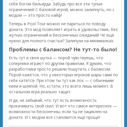
себя богом бильярда. Забудь про все эти тупые
ограничения! С базовой игрой, можно залипнуть, но с
модом — это просто кайф!
Теперь в Pool Tour можно не париться по поводу
доната. Это мод позволяет играть в удовольствие, без
жутких ограничений и бесконечных ожиданий! Чё ещё
нужно для полного счастья? Залипухи на минималках.
Проблемы с балансом? Не тут-то было!
Есть тут и своя шутка — порой чувствуешь, что
соперники играют по другим правилам. Я думаю, что
разработчики просто решили пошутить с балансом.
Порой кажется, что у некоторых игроков шары сами по
себе катятся. При этом ты тут как лох — с обычными
кием и шляпой. Но, кстати, это всего лишь момент. В
остальном игра реально тащит.
И да, не забывай, что тут есть возможность
прокачивать свой скил. И вот это самое интересное —
возможности бесконечны, если ты не зациклен на
донате. И с модом все становится еще проще!