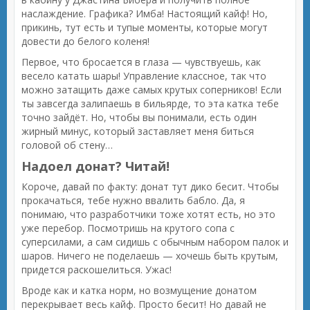
наслаждение. Графика? Имба! Настоящий кайф! Но,
прикинь, тут есть и тупые моменты, которые могут
довести до белого коленя!
Первое, что бросается в глаза — чувствуешь, как
весело катать шары! Управление классное, так что
можно затащить даже самых крутых соперников! Если
ты завсегда залипаешь в бильярде, то эта катка тебе
точно зайдёт. Но, чтобы вы понимали, есть один
жирный минус, который заставляет меня биться
головой об стену…
Надоел донат? Читай!
Короче, давай по факту: донат тут дико бесит. Чтобы
прокачаться, тебе нужно ввалить бабло. Да, я
понимаю, что разработчики тоже хотят есть, но это
уже перебор. Посмотришь на крутого сопа с
суперсилами, а сам сидишь с обычным набором палок и
шаров. Ничего не поделаешь — хочешь быть крутым,
придется раскошелиться. Ужас!
Вроде как и катка норм, но возмущение донатом
перекрывает весь кайф. Просто бесит! Но давай не