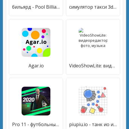
бильярд - Pool Billiards Pro
симулятор такси 3d: игра такси
Agar.io
VideoShowLite: видеоредактор, фото, музыка
Pro 11 - футбольный менеджер
piupiu.io - танк ио игра