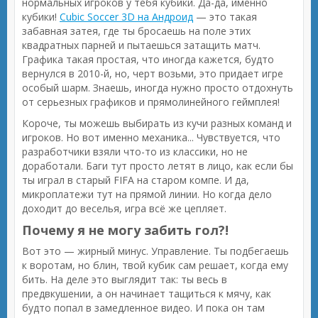
нормальных игроков у тебя кубики. Да-да, именно
кубики!
Cubic Soccer 3D на Андроид
— это такая
забавная затея, где ты бросаешь на поле этих
квадратных парней и пытаешься затащить матч.
Графика такая простая, что иногда кажется, будто
вернулся в 2010-й, но, черт возьми, это придает игре
особый шарм. Знаешь, иногда нужно просто отдохнуть
от серьезных графиков и прямолинейного геймплея!
Короче, ты можешь выбирать из кучи разных команд и
игроков. Но вот именно механика... Чувствуется, что
разработчики взяли что-то из классики, но не
доработали. Баги тут просто летят в лицо, как если бы
ты играл в старый FIFA на старом компе. И да,
микроплатежи тут на прямой линии. Но когда дело
доходит до веселья, игра всё же цепляет.
Почему я не могу забить гол?!
Вот это — жирный минус. Управление. Ты подбегаешь
к воротам, но блин, твой кубик сам решает, когда ему
бить. На деле это выглядит так: ты весь в
предвкушении, а он начинает тащиться к мячу, как
будто попал в замедленное видео. И пока он там