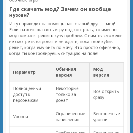
Где скачать мод? Зачем он вообще
нужен?
И тут приходит на помощь наш старый друг — мод!
Если ты хочешь взять игру под контроль, то именно
мод поможет решить кучу проблем. С ним ты сможешь
не смотреть на донат и не ждать, пока твой кубик
решит, когда ему бить по мячу. Это просто офигенно,
когда ты контролируешь ситуацию на поле!
Обычная
Мод
Параметр
версия
версия
Полноценный
Некоторые
Все открыты
доступ к
только за
сразу
персонажам
донат
Ограниченные
Бесконечные
Уровни
начисления
уровни
Требуется для
Бесконечная