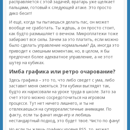
расправляется с этой задачей, вратарь уже щелкает
пальцами, готовый к следующей атаке. Это просто
дико бесит!
И ещё, когда ты пытаешься делать пас, он может
вообще не сработать. Ты ждёшь, а он просто стоит,
как будто размышляет о вечном. Микроплатежи тоже
забирают все силы. Зачем за это платить, если можно
было сделать управление нормальным? Да, иногда это
приводит к смешным моментам, но, в целом, я бы
предпочел более адекватное управление, а не этот
шутер на кубиках.
Имба графика или ретро очарование?
Здесь графика – это то, что либо сведет с ума, либо
заставит меня смеяться. Эти кубики выглядят так,
будто их нарисовали на уроке труда в школе. Зато за
счет этого можно сосредоточиться на игровом
процессе. Тут нет ничего лишнего, и ты не
отвлекаешься на суперреалистичные анимации. По
факту, если ты фанат инди-игр и любишь
нестандартный подход, это будет твоё. Чисто по фану!
Но если ты ждешь графику уровня PS5, то, может,