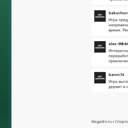
bakuchur
Игра пред
напряжени
время. Ре
alex-99k8
Интересны
переработ
приключен
banni74
Игра выгл
держит в 
Megadro.ru
»
Спорт