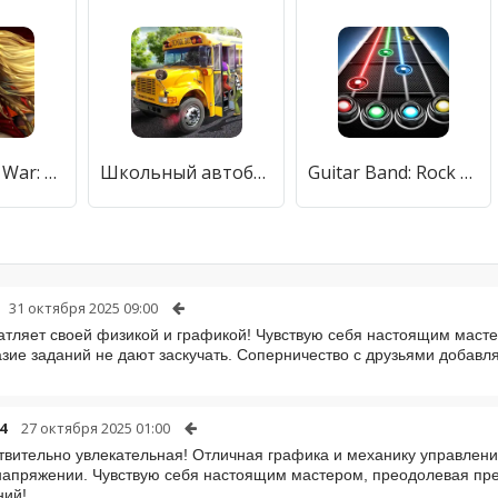
Kingdoms at War: Hardcore PVP
Школьный автобус 16
Guitar Band: Rock Battle
31 октября 2025 09:00
атляет своей физикой и графикой! Чувствую себя настоящим масте
зие заданий не дают заскучать. Соперничество с друзьями добав
4
27 октября 2025 01:00
твительно увлекательная! Отличная графика и механику управлени
напряжении. Чувствую себя настоящим мастером, преодолевая пр
ний!