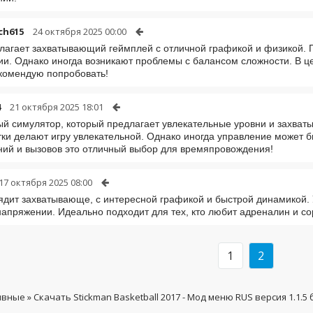
ch615
24 октября 2025 00:00
лагает захватывающий геймплей с отличной графикой и физикой. 
и. Однако иногда возникают проблемы с балансом сложности. В це
комендую попробовать!
4
21 октября 2025 18:01
й симулятор, который предлагает увлекательные уровни и захва
ки делают игру увлекательной. Однако иногда управление может 
ий и вызовов это отличный выбор для времяпровождения!
17 октября 2025 08:00
ядит захватывающе, с интересной графикой и быстрой динамикой. 
напряжении. Идеально подходит для тех, кто любит адреналин и со
1
2
ивные
» Скачать Stickman Basketball 2017 - Мод меню RUS версия 1.1.