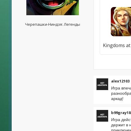
Черепашки-Ниндзя: Легенды
alex12103
Игра впеч
разнообра
аркад!
b99gray18
Игра дейс
держит в 
приключе