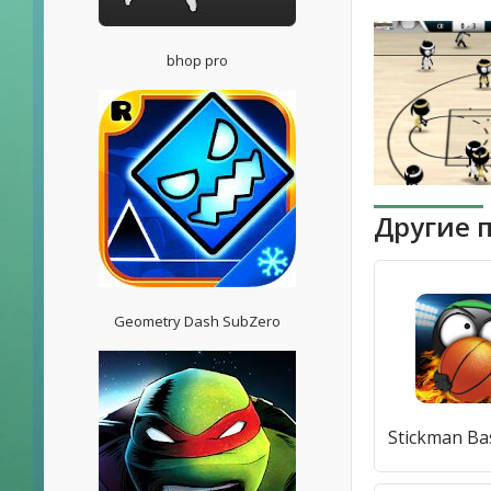
bhop pro
Другие 
Geometry Dash SubZero
Stickman Ba