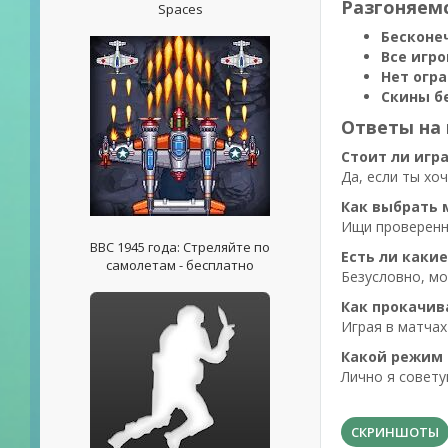
Разгоняемс
Spaces
Бесконе
Все игр
Нет огр
Скины б
Ответы на
Стоит ли игра
Да, если ты хо
Как выбрать 
Ищи проверенны
ВВС 1945 года: Стреляйте по
Есть ли какие
самолетам - бесплатно
Безусловно, мо
Как прокачив
Играя в матчах
Какой режим
Лично я совету
СКРИНШОТЫ