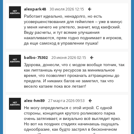
alexpark48
30 июля 2026 12:15
Работает идеально, ненадолго, но есть
усовершенствования для геймплея – уже в минус
у меня ничего не улетело, значит, мод каефский.
Веду расчеты, и тут всякие улучшения
накапливаются, прям годно поднимает в игроков,
да еще самоход в управлении пушка!
balbo-75302
20 июня 2026 02:15
Здорова, донесли, что с модом вообще топчик, так
как липтанешь кучу ресурсов за минимальное
время, что позволяет прокачать аттракционы до
предела. И никаких багов не заметил, так что
весело катаем пока все летает!
alex-hm89
27 марта 2026 09:53
Не могу определиться с этой игрой. С одной
стороны, концепция крутого роликового парка
очень затягивает, и визуально всё выглядит ярко.
Но вот на поздних стадиях начинаешь ощущать
однообразие, как будто застрял в бесконечном