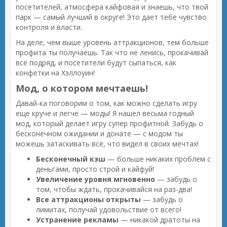
посетителей, атмосфера кайфовая и знаешь, что твой
парк — самый лучший в округе! Это дает тебе чувство
контроля и власти.
На деле, чем выше уровень аттракционов, тем больше
профита ты получаешь. Так что не ленись, прокачивай
всё подряд, и посетители будут сыпаться, как
конфетки на Хэллоуин!
Мод, о котором мечтаешь!
Давай-ка поговорим о том, как можно сделать игру
еще круче и легче — моды! Я нашел весьма годный
мод, который делает игру супер профитной. Забудь о
бесконечном ожидании и донате — с модом ты
можешь затаскивать всё, что видел в своих мечтах!
Бесконечный кэш
— больше никаких проблем с
деньгами, просто строй и кайфуй!
Увеличение уровня мгновенно
— забудь о
том, чтобы ждать, прокачивайся на раз-два!
Все аттракционы открыты
— забудь о
лимитах, получай удовольствие от всего!
Устранение рекламы
— никакой дратоты на