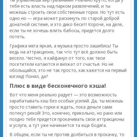
тебя есть власть над парком развлечений, и ты
можешь строить свои собственные горки. Но тут есть
одно но — игра может раскинуть по старой доброй
донатной системе, и это дико бесит! Короче, на деле,
если ты не хочешь влить бабосы, придется долго
потеть.
Графика мега яркая, а музыка просто зашибись! Ты
ведь на аттракционе, так что тут всё должно быть
весело. Честно, я кайфанул от того, как твои
посетители катаются и визжат от счастья. Но не
обольщайся, это не так просто, как кажется на первый
взгляд! Понял, да?
Плюс в виде бесконечного кэша!
Вот что меня реально радует — это возможность
зарабатывать кэш без особых усилий. Да, ты можешь
просто ставить горки и ждать, пока деньги сами
потекут рекой! Это, конечно, прикольно, но рано или
поздно тебе придется прокачивать свои аттракционы
и услуги, а тут уже начинается та еще бодяга.
В общем, если ты не против долбиться в прокачку, то