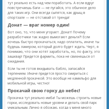
тут реально есть над чем поработать. А если вдруг
повстречаешь баги — не пугайся, это обычное дело
для таких игр. Они всегда сыпятся, как дрыщ в
спортзале — не отставай от тренда!
Донат — враг номер один!
Вот оно, то, что меня угорает. Донат! Почему
разработчики так жадно вымогают деньги?! Если
хочешь быстро прокачаться, надо оплатить, иначе ты
будешь ламером, который долго будет ждать. Черт, я
понимаю, что они хотят заработать, но, по факту, это
зашквар! Придется фармить, пока не свихнешься от
ожидания.
Если ты не готов вкидывать бабло, запасайся
терпением. Иначе придется просто смириться с
медленной прокачкой. Это вообще не камильфо для
мобильной игры, честно!
Прокачай свою горку до небес!
Прокачка тут реально имба! Ты можешь строить новые
горки, исследовать новые уровни и делать свой парк
уникальным. Лично я обожаю, когда у меня много