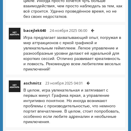
цикле. Иногда просто хочется чуть больше
взаимодействия, чем просто наблюдать за тем, как
всё строится. Удачно проведённое время, но не
без своих недостатков.
bacejlek640
24 ноября 2025 06:00
Игра предлагает захватывающий опыт, погружая в
мир аттракционов с яркой графикой и
увлекательным геймплеем. Легкое управление и
разнообразные уровни делают её идеальной для
коротких сессий. Отлично развивает креативность
и ловкость. Рекомендую всем любителям веселых
приключений!
aschmitz
23 ноября 2025 04:01
В целом, игра увлекательная и затягивает с
первых минут. Графика яркая, а управление
интуитивно понятное. Но иногда возникают
проблемы с производительностью, что немного
портит впечатление. В целом, стоит попробовать,
особенно если любите адреналин и необычные
приключения.