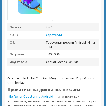
Версия:
2.6.4
Жанр:
Стратегии
OS:
Требуемая версия Android - 4.4 и
выше
Загрузок:
5 000 000+
Издатель:
Casual Games For Fun
Скачать Idle Roller Coaster - Мод много монет
Перейти на
Google Play
Прокатись на дикой волне фана!
Idle Roller Coaster на Android
— это прям как
аттракцион, но вместо настоящих американских горок
ты управляешь виртуальными! Реально круто, когда у