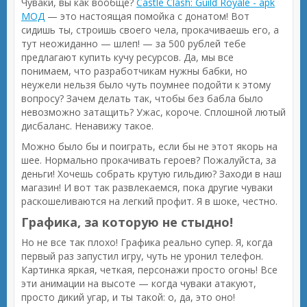
Чуваки, вы как вообще?
Castle Clash: Guild Royale - apk
МОД
— это настоящая помойка с донатом! Вот
сидишь ты, строишь своего чела, прокачиваешь его, а
тут неожиданно — шлеп! — за 500 рублей тебе
предлагают купить кучу ресурсов. Да, мы все
понимаем, что разработчикам нужны бабки, но
неужели нельзя было чуть поумнее подойти к этому
вопросу? Зачем делать так, чтобы без бабла было
невозможно затащить? Ужас, короче. Сплошной лютый
дисбаланс. Ненавижу такое.
Можно было бы и поиграть, если бы не этот якорь на
шее. Нормально прокачивать героев? Пожалуйста, за
деньги! Хочешь собрать крутую гильдию? Заходи в наш
магазин! И вот так развлекаемся, пока другие чуваки
раскошеливаются на легкий профит. Я в шоке, честно.
Графика, за которую не стыдно!
Но не все так плохо! Графика реально супер. Я, когда
первый раз запустил игру, чуть не уронил телефон.
Картинка яркая, четкая, персонажи просто огонь! Все
эти анимации на высоте — когда чуваки атакуют,
просто дикий угар, и ты такой: о, да, это оно!