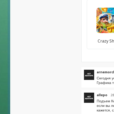
Crazy S
arnemorc
Сегодня у
Графика т
allepo
28
Подъем Ко
если вы л
кажется, 