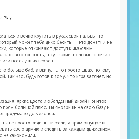
e Play
жаться и вечно крутить в руках свои пальцы, то
 который может тебя дико бесить — это донат! И не
иски, которые открывают доступ к имбовым
качал свою крепость, а тут какие-то левые челики с
или всех лучших героев.
, кто больше бабла вкинул. Это просто швах, потому
. Так что, будь готов к тому, что игра затянет, но
лизация, яркие цвета и обалденный дизайн юнитов.
то прям большой плюс. Ты смотришь на свою базу и
сё продумано до мелочей.
, ты не просто видишь пиксели, а прям ощущаешь,
ачивать свою армию и следить за каждым движением.
о не сэкономили.