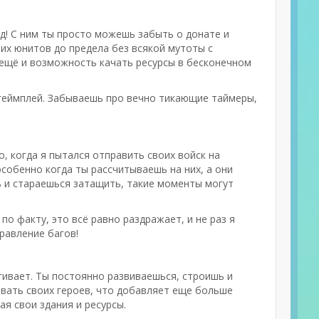
од! С ним ты просто можешь забыть о донате и
их юнитов до предела без всякой мутоты с
а ещё и возможность качать ресурсы в бесконечном
геймплей. Забываешь про вечно тикающие таймеры,
о, когда я пытался отправить своих войск на
 особенно когда ты рассчитываешь на них, а они
шь и стараешься затащить, такие моменты могут
по факту, это всё равно раздражает, и не раз я
правление багов!
ягивает. Ты постоянно развиваешься, строишь и
ивать своих героев, что добавляет еще больше
я свои здания и ресурсы.