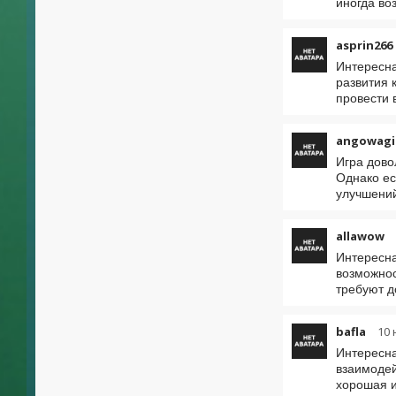
иногда во
asprin266
Интересна
развития 
провести 
angowagi
Игра дово
Однако ес
улучшений
allawow
Интересна
возможнос
требуют д
bafla
10 
Интересна
взаимодей
хорошая и