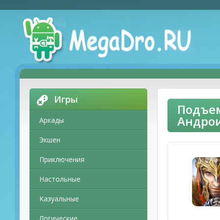
Игры
Подъем
Андро
Аркады
Экшен
Приключения
Настольные
Казуальные
Логические