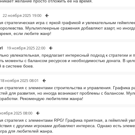
зникает желание просто отложить её на время.
22 ноября 2025 19:00
я стратегическая игра с яркой графикой и увлекательным геймпле
королевства. Мультиплеерные сражения добавляют азарт, но иногд
время, если любите жанр!
rl
19 ноября 2025 22:00
льно увлекательная, предлагает интересный подход к стратегии и п
ть моменты с балансом ресурсов и необходимостью доната. В цело
 в системе боев.
18 ноября 2025 08:01
я стратегия с элементами строительства и управления. Графика рад
тей для развития, но иногда возникают проблемы с балансом. Мул
оработки. Рекомендую любителям жанра!
ноября 2025 08:00
я стратегия с элементами RPG! Графика приятная, а геймплей у
ствия с другими игроками добавляют интереса. Однако есть элеме
гра для любителей жанра.