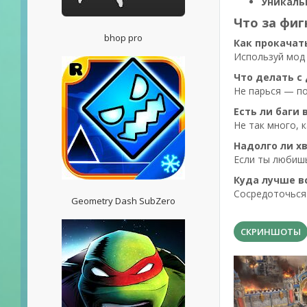
Уникаль
Что за фиг
bhop pro
Как прокачат
Используй мод 
Что делать с
Не парься — по
Есть ли баги 
Не так много, 
Надолго ли х
Если ты любишь 
Куда лучше в
Сосредоточься 
Geometry Dash SubZero
СКРИНШОТЫ