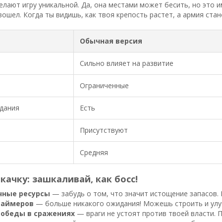
елают игру уникальной. Да, она местами может бесить, но это им
вошел. Когда ты видишь, как твоя крепость растет, а армия ста
Обычная версия
Сильно влияет на развитие
Ограниченные
дания
Есть
Присутствуют
Средняя
качку: зашкаливай, как босс!
чные ресурсы
— забудь о том, что значит истощение запасов. 
таймеров
— больше никакого ожидания! Можешь строить и улуч
победы в сражениях
— враги не устоят против твоей власти. 