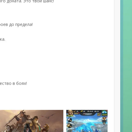
го доната. Это твой шанс!
оев до предела!
ка.
ество в боях!