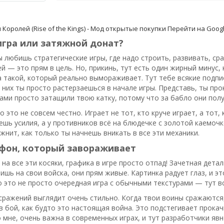
Королей (Rise of the Kings) - Мод открытые покупки
Перейти на Googl
игра или затяжной донат?
ы любишь стратегические игры, где надо строить, развивать, сра
 — это прям в цель. Но, прикинь, тут есть один жирный минус,
а такой, который реально вымораживает. Тут тебе всякие подп
з них ты просто растерзаешься в начале игры. Представь, ты про
и просто затащили твою катку, потому что за бабло они получ
то это не совсем честно. Играет не тот, кто круче играет, а тот
ешь усилия, а у противников всё на блюдечке с золотой каемочкой
ожнит, как только ты начнешь вникать в все эти механики.
афон, который завораживает
 на все эти косяки, графика в игре просто отпад! Зачетная дета
ишь на свои войска, они прям живые. Картинка радует глаз, и э
 это не просто очередная игра с обычными текстурами — тут в
сражений выглядит очень стильно. Когда твои воины сражаются
 в бой, как будто это настоящая война. Это подстегивает прок
о мне, очень важна в современных играх, и тут разработчики явн