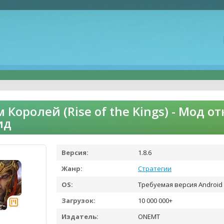
 Королей (Rise of the Kings) - Мод 
ид
Версия:
1.8.6
Жанр:
Стратегии
OS:
Требуемая версия Android 
Загрузок:
10 000 000+
Издатель:
ONEMT