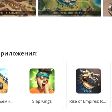
приложения:
горный подъем каскадеры бездорожье авто гонки игра
Slap Kings
Rise of Empires: Ice and Fire