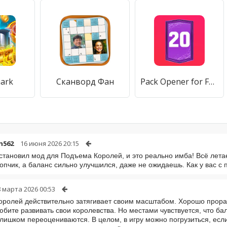
hark
Сканворд Фан
Pack Opener for FUT 20 by SMOQ
h562
16 июня 2026 20:15
становил мод для Подъема Королей, и это реально имба! Всё летает,
опчик, а баланс сильно улучшился, даже не ожидаешь. Как у вас с
 марта 2026 00:53
ролей действительно затягивает своим масштабом. Хорошо прора
юбите развивать свои королевства. Но местами чувствуется, что б
слишком переоцениваются. В целом, в игру можно погрузиться, есл