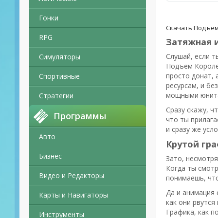
Гонки
Скачать Подъем 
RPG
Затяжная 
Слушай, если т
Симуляторы
Подъем Королей
просто донат, 
Спортивные
ресурсам, и бе
мощными юнитам
Стратегии
Сразу скажу, ч
Программы
что ты прилага
и сразу же усл
Авто
Крутой гр
Бизнес
Зато, несмотря
Когда ты смотр
Видео и Редакторы
понимаешь, что
Да и анимация 
Карты и Навигаторы
как они рвутся
Графика, как п
Инструменты