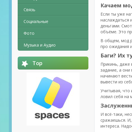
Качаем мо
Связь
Если ты уже на
наслаждаться и
Социальные
деньгами. Смот
объёме. Это п
Фото
В общем, мод 
Музыка и Аудио
про ожидания и
Баги? Их т
Top
Прикинь, даже 
задание, а они
начинают вести
вывести из себ
Учитывая, что 
ловил себя на 
Заслуженны
И всё-таки, не
сражаешься. И,
интереса. Надо