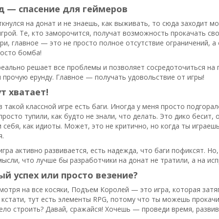
д — спасение для геймеров
ткнулся на донат и не знаешь, как выживать, то сюда заходит м
грой. Те, кто заморочится, получат возможность прокачать сво
ри, главное — это не просто полное отсутствие ограничений, 
росто бомба!
реально решает все проблемы и позволяет сосредоточиться на 
 прочую ерунду. Главное — получать удовольствие от игры!
ут хватает!
в такой классной игре есть баги. Иногда у меня просто подгорал
 просто тупили, как будто не знали, что делать. Это дико бесит,
 себя, как идиоты. Может, это не критично, но когда ты играе
я.
игра активно развивается, есть надежда, что баги пофиксят. Но, 
мысли, что лучше бы разработчики на донат не тратили, а на ис
й успех или просто везение?
смотря на все косяки, Подъем Королей — это игра, которая зат
 кстати, тут есть элементы RPG, потому что ты можешь прокач
ело строить? Давай, сражайся! Хочешь — проведи время, развива