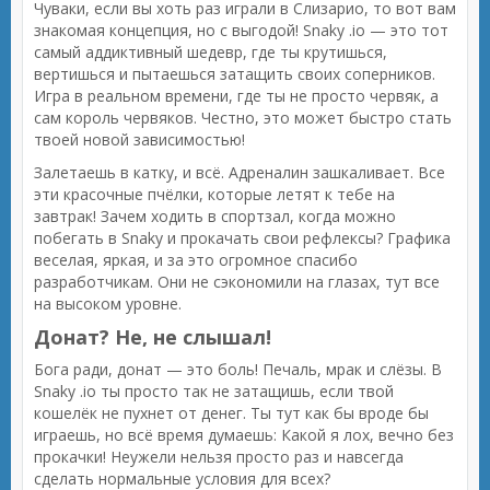
Чуваки, если вы хоть раз играли в Слизарио, то вот вам
знакомая концепция, но с выгодой! Snaky .io — это тот
самый аддиктивный шедевр, где ты крутишься,
вертишься и пытаешься затащить своих соперников.
Игра в реальном времени, где ты не просто червяк, а
сам король червяков. Честно, это может быстро стать
твоей новой зависимостью!
Залетаешь в катку, и всё. Адреналин зашкаливает. Все
эти красочные пчёлки, которые летят к тебе на
завтрак! Зачем ходить в спортзал, когда можно
побегать в Snaky и прокачать свои рефлексы? Графика
веселая, яркая, и за это огромное спасибо
разработчикам. Они не сэкономили на глазах, тут все
на высоком уровне.
Донат? Не, не слышал!
Бога ради, донат — это боль! Печаль, мрак и слёзы. В
Snaky .io ты просто так не затащишь, если твой
кошелёк не пухнет от денег. Ты тут как бы вроде бы
играешь, но всё время думаешь: Какой я лох, вечно без
прокачки! Неужели нельзя просто раз и навсегда
сделать нормальные условия для всех?