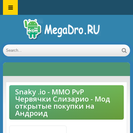
Snaky .io - ММО PvP
Червячки Слизарио - Мод
открытые покупки на
Андроид