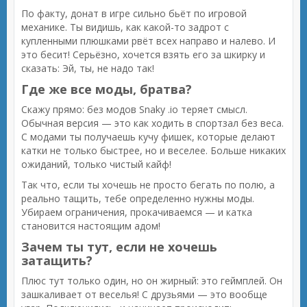
По факту, донат в игре сильно бьёт по игровой
механике. Ты видишь, как какой-то задрот с
купленными плюшками рвёт всех направо и налево. И
это бесит! Серьёзно, хочется взять его за шкирку и
сказать: Эй, ты, не надо так!
Где же все моды, братва?
Скажу прямо: без модов Snaky .io теряет смысл.
Обычная версия — это как ходить в спортзал без веса.
С модами ты получаешь кучу фишек, которые делают
катки не только быстрее, но и веселее. Больше никаких
ожиданий, только чистый кайф!
Так что, если ты хочешь не просто бегать по полю, а
реально тащить, тебе определенно нужны моды.
Убираем ограничения, прокачиваемся — и катка
становится настоящим адом!
Зачем ты тут, если не хочешь
затащить?
Плюс тут только один, но он жирный: это геймплей. Он
зашкаливает от веселья! С друзьями — это вообще