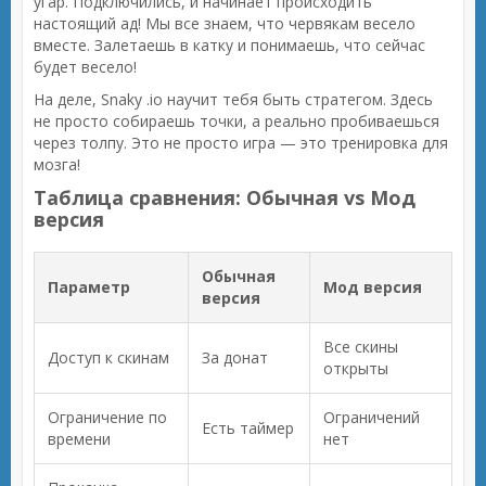
угар. Подключились, и начинает происходить
настоящий ад! Мы все знаем, что червякам весело
вместе. Залетаешь в катку и понимаешь, что сейчас
будет весело!
На деле, Snaky .io научит тебя быть стратегом. Здесь
не просто собираешь точки, а реально пробиваешься
через толпу. Это не просто игра — это тренировка для
мозга!
Таблица сравнения: Обычная vs Мод
версия
Обычная
Параметр
Мод версия
версия
Все скины
Доступ к скинам
За донат
открыты
Ограничение по
Ограничений
Есть таймер
времени
нет