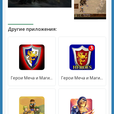
Другие приложения:
Герои Меча и Магии 3: Башни Обороны tower defense
Герои Меча и Магии 3 TD: Башенки защита башни ТД