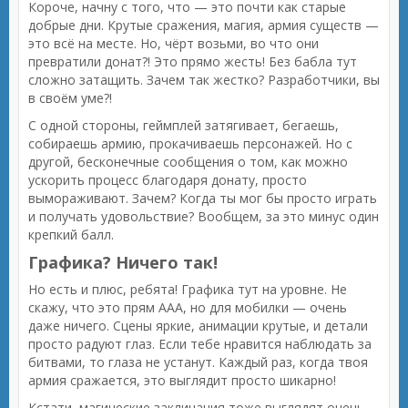
Короче, начну с того, что — это почти как старые
добрые дни. Крутые сражения, магия, армия существ —
это всё на месте. Но, чёрт возьми, во что они
превратили донат?! Это прямо жесть! Без бабла тут
сложно затащить. Зачем так жестко? Разработчики, вы
в своём уме?!
С одной стороны, геймплей затягивает, бегаешь,
собираешь армию, прокачиваешь персонажей. Но с
другой, бесконечные сообщения о том, как можно
ускорить процесс благодаря донату, просто
вымораживают. Зачем? Когда ты мог бы просто играть
и получать удовольствие? Вообщем, за это минус один
крепкий балл.
Графика? Ничего так!
Но есть и плюс, ребята! Графика тут на уровне. Не
скажу, что это прям AAA, но для мобилки — очень
даже ничего. Сцены яркие, анимации крутые, и детали
просто радуют глаз. Если тебе нравится наблюдать за
битвами, то глаза не устанут. Каждый раз, когда твоя
армия сражается, это выглядит просто шикарно!
Кстати, магические заклинания тоже выглядят очень