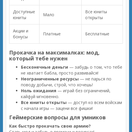
Доступные
Все юниты
Мало
юниты
открыты
Акции и
Платные
Бесплатные
бонусы
Прокачка на максималках: мод,
который тебе нужен
Бесконечные деньги
— забудь о том, что тебе
не хватает бабла, просто развивайся!
Неограниченные ресурсы
— не парься по
поводу добычи, строй, что хочешь!
Ноль ожидания
— играй без ограничений,
кайфуй мгновенно.
Все юниты открыты
— доступ ко всем войскам
с начала игры — зацени все фишки!
Геймерские вопросы для умников
Как быстро прокачать свою армию?
Ставь мод и забудь о времени и ресурсах!