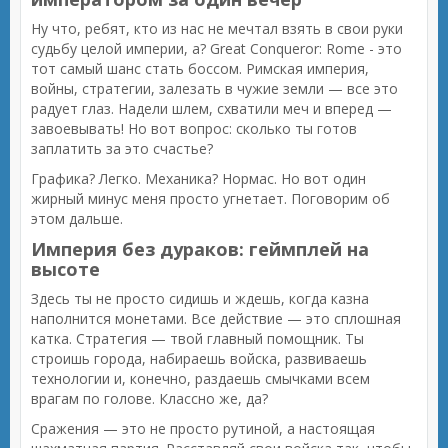
Ну что, ребят, кто из нас не мечтал взять в свои руки
судьбу целой империи, а? Great Conqueror: Rome - это
тот самый шанс стать боссом. Римская империя,
войны, стратегии, залезать в чужие земли — все это
радует глаз. Надели шлем, схватили меч и вперед —
завоевывать! Но вот вопрос: сколько ты готов
заплатить за это счастье?
Графика? Легко. Механика? Нормас. Но вот один
жирный минус меня просто угнетает. Поговорим об
этом дальше.
Империя без дураков: геймплей на
высоте
Здесь ты не просто сидишь и ждешь, когда казна
наполнится монетами. Все действие — это сплошная
катка. Стратегия — твой главный помощник. Ты
строишь города, набираешь войска, развиваешь
технологии и, конечно, раздаешь смычками всем
врагам по голове. Классно же, да?
Сражения — это не просто рутиной, а настоящая