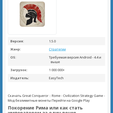
Версия:
1.5.0
Жанр:
Стратегии
OS:
Требуемая версия Android - 4.4 и
выше
Загрузок:
1 000 000+
Издатель:
EasyTech
Скачать Great Conqueror：Rome - Civilization Strategy Game -
Мод безлимитные монеты
Перейти на Google Play
Покорение Рима или как стать
императором за один вечер