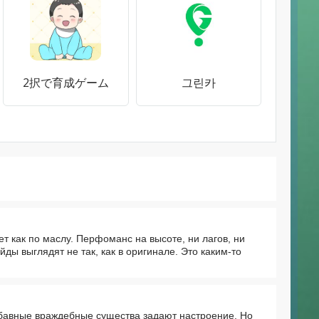
2択で育成ゲーム
그린카
ет как по маслу. Перфоманс на высоте, ни лагов, ни
йды выглядят не так, как в оригинале. Это каким-то
абавные враждебные существа задают настроение. Но