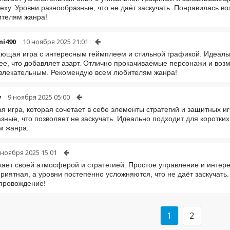
пеху. Уровни разнообразные, что не даёт заскучать. Понравилась 
ителям жанра!
mi490
10 ноября 2025 21:01
ющая игра с интересным геймплеем и стильной графикой. Идеально
ее, что добавляет азарт. Отлично прокачиваемые персонажи и воз
влекательным. Рекомендую всем любителям жанра!
v
9 ноября 2025 05:00
я игра, которая сочетает в себе элементы стратегий и защитных иг
зные, что позволяет не заскучать. Идеально подходит для коротки
м жанра.
 ноября 2025 15:01
кает своей атмосферой и стратегией. Простое управление и инте
риятная, а уровни постепенно усложняются, что не даёт заскучат
провождение!
1
2