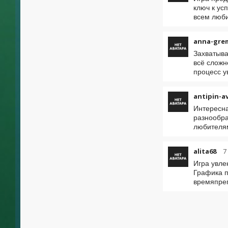
ключ к ус
всем люб
anna-gre
Захватыва
всё сложн
процесс у
antipin-a
Интересна
разнообра
любителя
alita68
7
Игра увле
Графика п
времяпре