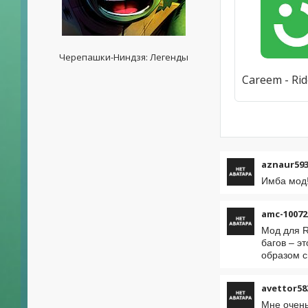
Черепашки-Ниндзя: Легенды
aznaur593
Имба мод!
amc-10072
Мод для R
багов – э
образом с
avettor58
Мне очень