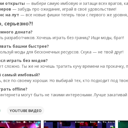
ни открыты
— выбери самую имбовую и затащи всех врагов, ка
меров
— забудь про ожидание, играй в своё удовольствие!
с на лут
— все новые фишки теперь твои с первого же уровня,
, серьезно?!
 много доната?
ь разработчиков. Хочешь играть без границ? Ищи моды, брат!
чивать башни быстрее?
пользуй моды для бесконечных ресурсов. Скука — не твой друг!
ысл играть без модов?
т сложно. Ты же не хочешь тратить кучу времени на прокачку, 
ой самый имбовый?
, все по-своему хороши. Но выбирай тех, кто подходит под тво
грать offline?
 интернета могут быть не такими интересными. Лучше закативай
YOUTUBE ВИДЕО