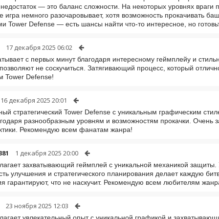
недостаток — это баланс сложности. На некоторых уровнях враги пр
е игра немного разочаровывает, хотя возможность прокачивать баш
и Tower Defense — есть шансы найти что-то интересное, но готовьт
17 декабря 2025 06:02
атывает с первых минут благодаря интересному геймплейу и стиль
позволяют не соскучиться. Затягивающий процесс, который отлич
 Tower Defense!
16 декабря 2025 20:01
ный стратегический Tower Defense с уникальным графическим стил
агодаря разнообразным уровням и возможностям прокачки. Очень з
ктики. Рекомендую всем фанатам жанра!
381
1 декабря 2025 20:00
лагает захватывающий геймплей с уникальной механикой защиты. У
ть улучшения и стратегического планирования делает каждую бит
я гарантируют, что не наскучит. Рекомендую всем любителям жанр
23 ноября 2025 12:03
лагает увлекательный опыт с уникальной графикой и захватывающ