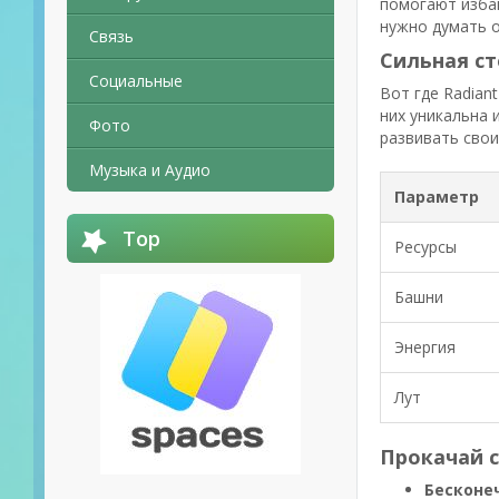
помогают избав
нужно думать о
Связь
Сильная с
Социальные
Вот где Radian
них уникальна 
Фото
развивать свои
Музыка и Аудио
Параметр
Top
Ресурсы
Башни
Энергия
Лут
Прокачай с
Бесконе