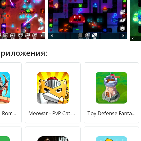
приложения:
Empire Rush: Rome Wars (Tower Defense)
Meowar - PvP Cat Merge Defense TD
Toy Defense Fantasy — Tower Defense Game