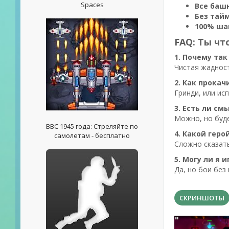
Spaces
Все баш
Без тай
100% шан
FAQ: Ты что
1. Почему так
Чистая жадност
2. Как прока
Гринди, или ис
3. Есть ли см
Можно, но буде
ВВС 1945 года: Стреляйте по
4. Какой гер
самолетам - бесплатно
Сложно сказать
5. Могу ли я и
Да, но бои без
СКРИНШОТЫ