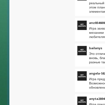
реальный 
этом план
элементам
anz854608
Игра захв
механики 
любителям
bailanys
Это отлич
вновь, бл
разные та
angela-58
Игра пред
Возможнос
обновлени
anyta2894
Игра пред