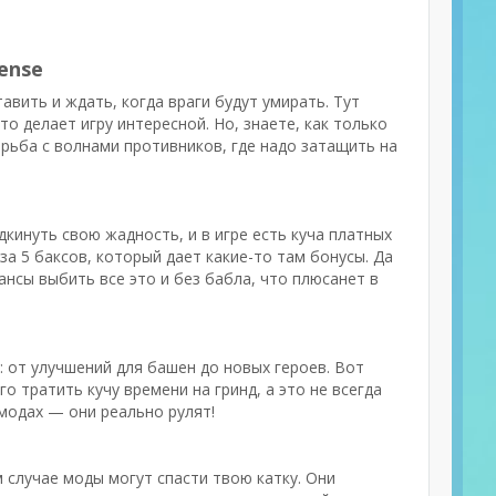
ense
авить и ждать, когда враги будут умирать. Тут
то делает игру интересной. Но, знаете, как только
орьба с волнами противников, где надо затащить на
кинуть свою жадность, и в игре есть куча платных
за 5 баксов, который дает какие-то там бонусы. Да
шансы выбить все это и без бабла, что плюсанет в
: от улучшений для башен до новых героев. Вот
го тратить кучу времени на гринд, а это не всегда
 модах — они реально рулят!
м случае моды могут спасти твою катку. Они