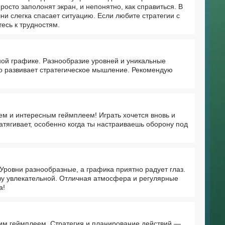
осто заполонят экран, и непонятно, как справиться. В
ни слегка спасает ситуацию. Если любите стратегии с
есь к трудностям.
ной графике. Разнообразие уровней и уникальные
но развивает стратегическое мышление. Рекомендую
ем и интересным геймплеем! Играть хочется вновь и
атягивает, особенно когда ты настраиваешь оборону под
ровни разнообразные, а графика приятно радует глаз.
ву увлекательной. Отличная атмосфера и регулярные
а!
им геймплеем. Стратегия и планирование действий —