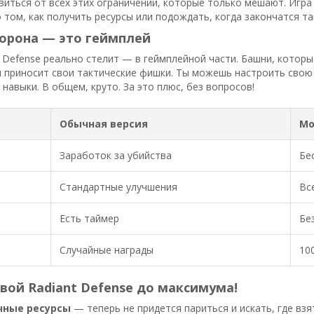
иться от всех этих ограничений, которые только мешают. Игра
 том, как получить ресурсы или подождать, когда закончатся т
торона — это геймплей
t Defense реально стелит — в геймплейной части. Башни, котор
и приносит свои тактические фишки. Ты можешь настроить свою
 навыки. В общем, круто. За это плюс, без вопросов!
Обычная версия
Мо
Заработок за убийства
Бе
Стандартные улучшения
Вс
Есть таймер
Бе
Случайные награды
10
вой Radiant Defense до максимума!
чные ресурсы
— теперь не придется париться и искать, где взя