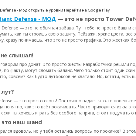
 Defense - Мод открытые уровни
Перейти на Google Play
diant Defense - МОД
— это не просто Tower Def
t Defense — это не обычная забава. Тут тебе не просто башни ст
умать, как ты строишь свою защиту. Пейзажи, яркие цвета, всё э
ку, сразу понимаешь, что это не просто графика. Это жесткая б
 не слышал!
оговорим про донат. Это просто жесть! Разработчики решили под
, по факту, могут сломать баланс. Чего только стоит один скин 
 что, совсем? Как будто лутбоксов не хватало! Но, кстати, есть 
 лут?
Defense — это просто огонь! Постоянно падает что-то новенькое
да понятно, как это всё прокачивать. Часто приходится из-за это
, если ты хочешь играть без особого напряга, стоит подумать о
 это наш шанс!
грался вдоволь, но у тебя остались вопросы по прокачке? В это