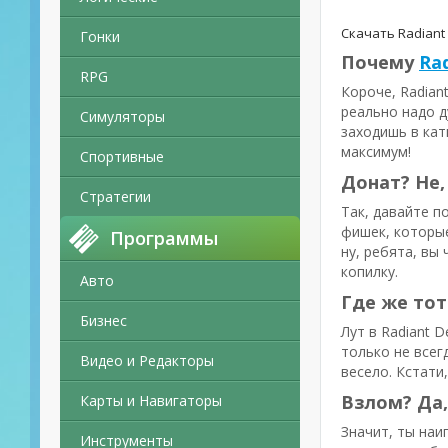
Скачать Radiant
Гонки
Почему
Ra
RPG
Короче, Radian
реально надо д
Симуляторы
заходишь в кат
максимум!
Спортивные
Донат? Не,
Стратегии
Так, давайте п
фишек, которые
Программы
ну, ребята, вы
копилку.
Авто
Где же тот
Бизнес
Лут в Radiant 
только не всег
Видео и Редакторы
весело. Кстати
Взлом? Да,
Карты и Навигаторы
Значит, ты наи
Инструменты