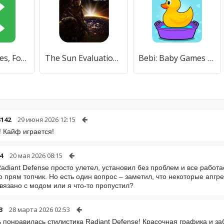
Careem - Rides, Food, Shops, Delivery & Payments
The Sun Evaluation: Постапокалипсис экшен—шутер
Bebi: Baby Games for 2-4y kids
142
29 июня 2026 12:15
 Кайф играется!
4
20 мая 2026 08:15
adiant Defense просто улетел, установил без проблем и все работа
то прям топчик. Но есть один вопрос – заметил, что некоторые апгре
вязано с модом или я что-то пропустил?
3
28 марта 2026 02:53
 понравилась стилистика Radiant Defense! Красочная графика и з