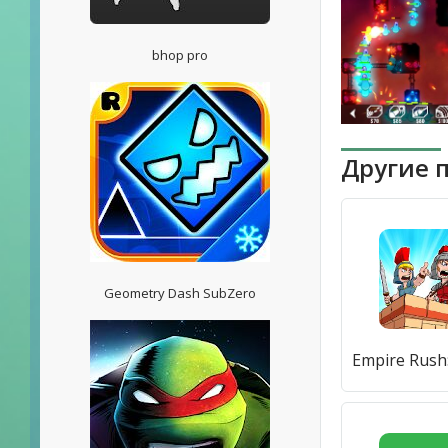
bhop pro
Другие 
Geometry Dash SubZero