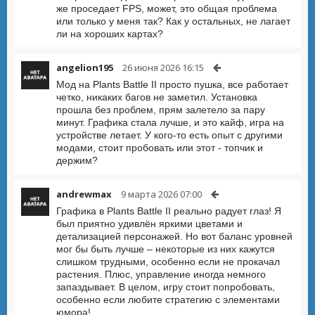
же проседает FPS, может, это общая проблема
или только у меня так? Как у остальных, не лагает
ли на хороших картах?
angelion195
26 июня 2026 16:15
Мод на Plants Battle II просто пушка, все работает
четко, никаких багов не заметил. Установка
прошла без проблем, прям залетело за пару
минут. Графика стала лучше, и это кайф, игра на
устройстве летает. У кого-то есть опыт с другими
модами, стоит пробовать или этот - топчик и
держим?
andrewmax
9 марта 2026 07:00
Графика в Plants Battle II реально радует глаз! Я
был приятно удивлён яркими цветами и
детализацией персонажей. Но вот баланс уровней
мог бы быть лучше – некоторые из них кажутся
слишком трудными, особенно если не прокачал
растения. Плюс, управление иногда немного
запаздывает. В целом, игру стоит попробовать,
особенно если любите стратегию с элементами
юмора!