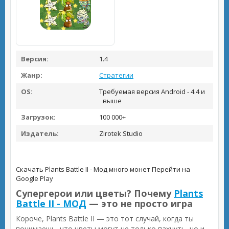
Версия:
1.4
Жанр:
Стратегии
OS:
Требуемая версия Android - 4.4 и
выше
Загрузок:
100 000+
Издатель:
Zirotek Studio
Скачать Plants Battle II - Мод много монет
Перейти на
Google Play
Супергерои или цветы? Почему
Plants
Battle II - МОД
— это не просто игра
Короче, Plants Battle II — это тот случай, когда ты
понимаешь, что цветы могут не только пахнуть, но и