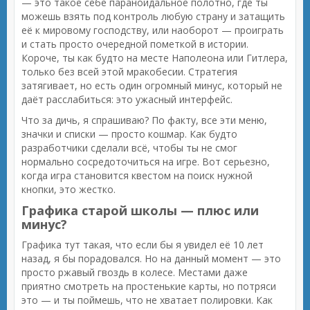
— это такое себе параноидальное полотно, где ты
можешь взять под контроль любую страну и затащить
её к мировому господству, или наоборот — проиграть
и стать просто очередной пометкой в истории.
Короче, ты как будто на месте Наполеона или Гитлера,
только без всей этой мракобесии. Стратегия
затягивает, но есть один огромный минус, который не
даёт расслабиться: это ужасный интерфейс.
Что за дичь, я спрашиваю? По факту, все эти меню,
значки и списки — просто кошмар. Как будто
разработчики сделали всё, чтобы ты не смог
нормально сосредоточиться на игре. Вот серьезно,
когда игра становится квестом на поиск нужной
кнопки, это жестко.
Графика старой школы — плюс или
минус?
Графика тут такая, что если бы я увидел её 10 лет
назад, я бы порадовался. Но на данный момент — это
просто ржавый гвоздь в колесе. Местами даже
приятно смотреть на простенькие карты, но потряси
это — и ты поймешь, что не хватает полировки. Как