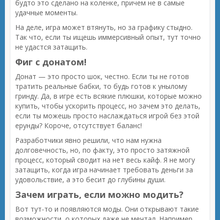
будто это сделано на коленке, причем не в самые
удачные моменты.
На деле, игра может втянуть, но за графику стыдно.
Так что, если ты ищешь иммерсивный опыт, тут точно
не удастся затащить.
Фиг с донатом!
Донат — это просто шок, честно. Если ты не готов
тратить реальные бабки, то будь готов к унылому
гринду. Да, в игре есть всякие плюшки, которые можно
купить, чтобы ускорить процесс, но зачем это делать,
если ты можешь просто наслаждаться игрой без этой
ерунды? Короче, отсутствует баланс!
Разработчики явно решили, что нам нужна
долговечность, но, по факту, это просто затяжной
процесс, который сводит на нет весь кайф. Я не могу
затащить, когда игра начинает требовать деньги за
удовольствие, а это бесит до глубины души.
Зачем играть, если можно модить?
Вот тут-то и появляются моды. Они открывают такие
возможности, о которых даже не мечтал. Например,