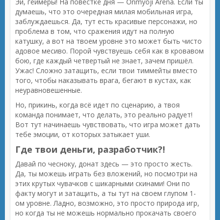
Эй, геймеры! На повестке дня — Onmyoji Arena. Если ты
думаешь, что это очередная милая мобильная игра,
заблуждаешься. Да, тут есть красивые персонажи, но
проблема в том, что сражения идут на полную
катушку, а вот на твоем уровне это может быть чисто
адовое месиво. Порой чувствуешь себя как в кровавом
бою, где каждый четвертый не знает, зачем пришёл.
Ужас! Сложно затащить, если твои тиммейты вместо
того, чтобы наказывать врага, бегают в кустах, как
неуравновешенные.
Но, прикинь, когда всё идет по сценарию, а твоя
команда понимает, что делать, это реально радует!
Вот тут начинаешь чувствовать, что игра может дать
тебе эмоции, от которых затыкает уши.
Где твои деньги, разработчик?!
Давай по чесноку, донат здесь — это просто жесть.
Да, ты можешь играть без вложений, но посмотри на
этих крутых чувачков с шикарными скинами! Они по
факту могут и затащить, а ты тут на своем глупом 1-
ом уровне. Ладно, возможно, это просто природа игр,
но когда ты не можешь нормально прокачать своего