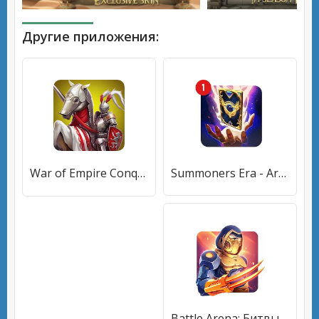
Другие приложения:
War of Empire Conquest：3v3 Arena Game
Summoners Era - Arena of Heroes
Battle Arena: Битвы на арене онлайн. Качай героев!