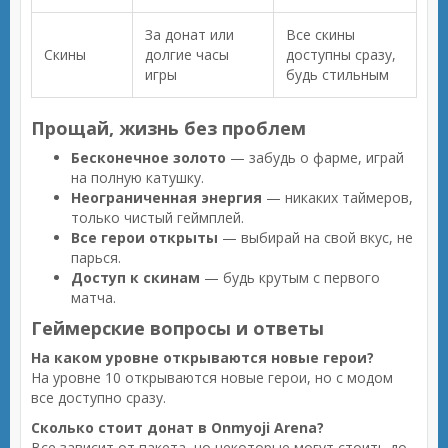
За донат или
Все скины
Скины
долгие часы
доступны сразу,
игры
будь стильным
Прощай, жизнь без проблем
Бесконечное золото
— забудь о фарме, играй
на полную катушку.
Неограниченная энергия
— никаких таймеров,
только чистый геймплей.
Все герои открыты
— выбирай на свой вкус, не
парься.
Доступ к скинам
— будь крутым с первого
матча.
Геймерские вопросы и ответы
На каком уровне открываются новые герои?
На уровне 10 открываются новые герои, но с модом
все доступно сразу.
Сколько стоит донат в Onmyoji Arena?
Все зависит от пакета, но некоторые могут стоить до