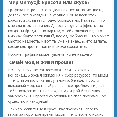
Мир Onmyoji: красота или скука?
Графика в игре — это отдельная песня! Яркие цвета,
детали, все выглядит на уровне. Но! За всей этой
красотой скрывается одно большое но. Кажется, что
мир слишком статичен. Да, есть крутые эффекты, но
когда ты бродишь по картам, у тебя ощущение, что
мир как будто застывший, все однообразно. Это может
быстро надоесть, и вот ты уже не знаешь, что делать,
кроме как просто пойти и снова сражаться.
Короче, графика может увлечь, но не надолго.
Качай мод и живи проще!
Вот тут начинается веселуха! Если ты как и я,
ненавидишь время ожидания и сбор ресурсов, то моды
— это твоя палочка-выручалочка. Я нашел просто
шикарный мод, который решает все проблемы и дает
тебе возможность наслаждаться игрой без всяких
заморочек. Ты просто смотришь на свое прокаченное
существо и кайфуешь!
Так что, если ты не в курсе, как прокачать своего
героя за короткое время, моды — это то, что нужно.