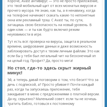
Короче, Avast антивирус — это не просто приложение,
это твой мобильный щит от всех мохнатых вирусов и
прочего мусора. Не знаю, как ты, а я ненавижу, когда
на телефоне начинают скакать какие-то непонятные
окна или рекламный трэш. С Avast ты, по сути,
затащишь свою безопасность на новый уровень. В
один клик — и ты как будто включил режим
неуязвимости в игре.
Тут есть всё: проверка на вирусы, защита в реальном
времени, шифрование данных и даже возможность
заблокировать доступ к твоим личным файлам. Это как
если бы у тебя был легальный чит на бесконечный хп
на целый год. Профит? Да, просто мега!
Но стоп, где-то здесь скрыт жирный
минус!
Эй, а теперь давай поговорим о том, что бесит! Что за
дичь с подпиской, а? Просто убивает! Почти каждый
раз, когда ты запускаешь приложение, тебя
закидывает в меню с предложениями о платной версии.
Да ну, серьезно? Маленький совет: если ты не хочешь
тратить бабло, готовься к постоянному