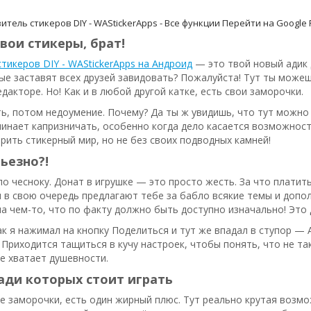
итель стикеров DIY - WAStickerApps - Все функции
Перейти на Google 
вои стикеры, брат!
тикеров DIY - WAStickerApps на Андроид
— это твой новый адик 
ые заставят всех друзей завидовать? Пожалуйста! Тут ты можеш
дакторе. Но! Как и в любой другой катке, есть свои заморочки.
ь, потом недоумение. Почему? Да ты ж увидишь, что тут можно 
чинает капризничать, особенно когда дело касается возможнос
рить стикерный мир, но не без своих подводных камней!
ьезно?!
по чесноку. Донат в игрушке — это просто жесть. За что платит
 в свою очередь предлагают тебе за бабло всякие темы и допол
а чем-то, что по факту должно быть доступно изначально! Это 
ак я нажимал на кнопку Поделиться и тут же впадал в ступор —
 Приходится тащиться в кучу настроек, чтобы понять, что не так
е хватает душевности.
ади которых стоит играть
се заморочки, есть один жирный плюс. Тут реально крутая воз