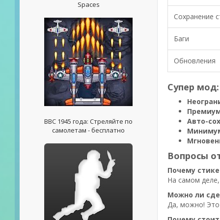
Spaces
Сохранение с
Баги
Обновления
Супер мод:
Неогран
Премиум
Авто-со
ВВС 1945 года: Стреляйте по
самолетам - бесплатно
Минимум
Мгновен
Вопросы от
Почему стике
На самом деле,
Можно ли сде
Да, можно! Это
Почему стоит