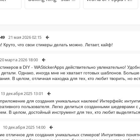
49
21 мая 2026 02:15
к! Круто, что свои стикеры делать можно. Летает, кайф!
20 марта 2026 18:00
стикеров в DIY - WAStickerApps действительно увлекательно! Удо
 детали. Однако, иногда мне не хватает готовых шаблонов. Больше
ания. В целом, отличная находка для тех, кто любит творить, но ест
13 декабря 2025 13:01
приложение для создания уникальных наклеек! Интерфейс интуити
еативного пользователя. Легко делиться созданными шедеврами с 
ем. В целом, достойный инструмент для тех, кто любит выделятьс
10 декабря 2025 14:00
е отличное для создания уникальных стикеров! Интуитивно понят