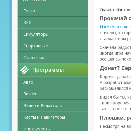
Скачать Изготов
Гонки
Прокачай с
RPG
Изготовитель с
стикеры, котор
Симуляторы
стандартном ре
Спортивные
Сначала радост
иногда игра на
Стратегии
все шансы поко
Донат? Сер
Программы
Короче, давай 
Авто
А разработчики
раскошелился н
Бизнес
Видел бы ты, к
твои творения.
Видео и Редакторы
так — просто н
Плюшки, р
Карты и Навигаторы
Несмотря на в
Инструменты