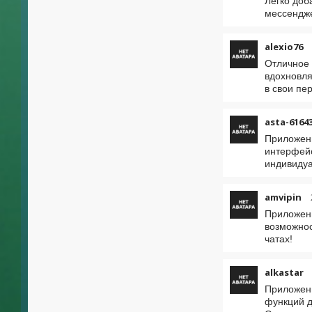
Легко доб
мессендж
alexio76
Отличное 
вдохновля
в свои пе
asta-6164
Приложени
интерфейс
индивидуа
amvipin
Приложени
возможнос
чатах!
alkastar
Приложени
функций д