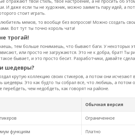
ые отражают твой стиль, твоё настроение, а не просить об это
ши. И даже если ты не художник, можно заиметь пару идей, а пот
оторого стоит играть.
ы любитель мемов, то вообще без вопросов! Можно создать св
ми. Вот тут ты точно король чата!
не трогай!
раешь, тем больше понимаешь, что бывают баги. У некоторых э
ависают, или просто не загружаются. Это не к добра, брат! Ты р
, такое бывает, и это просто бесит. Разработчики, давайте сдел
ои шедевры?
оздал крутую коллекцию своих стикеров, а потом они исчезают в 
 шедевры. Это как будто ты собрал всё, что любишь, а потом о
ше перебдеть, чем недобдеть, как говорят на районе.
Обычная версия
стикеров
Ограниченное
миум функциям
Платно