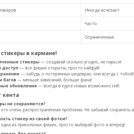
тикеров
Иногда исчезает
Часто
Ограниченные
 стикеры в кармане!
иченные стикеры
— создавай сколько угодно, не парься!
 доступ
— все фишки открыты, просто кайфуй!
хранение
— забудь о потерянных шедеврах, они всегда с тобой!
 багов
— меньше зависаний, больше фана!
ные обновления
— всегда в курсе новых возможностей!
 кента
ры не сохраняются?
 это очень распространённая проблема. Не забывай сохранять их
лать стикер из своей фотки?
 одна из прикольных фишек, просто выбирай фото и вперед!
 играть без доната?