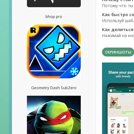
Потому что ты 
Как быстро с
bhop pro
Используй шабл
Как делиться
Нажимай на кно
СКРИНШОТЫ
Geometry Dash SubZero