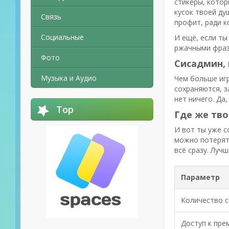
стикеры, котор
кусок твоей ду
Связь
профит, ради к
Социальные
И ещё, если т
ржачными фраза
Фото
Сисадмин, 
Музыка и Аудио
Чем больше иг
сохраняются, з
нет ничего. Да
Top
Где же тв
И вот ты уже с
можно потерять
всё сразу. Луч
Параметр
Количество 
Доступ к пре