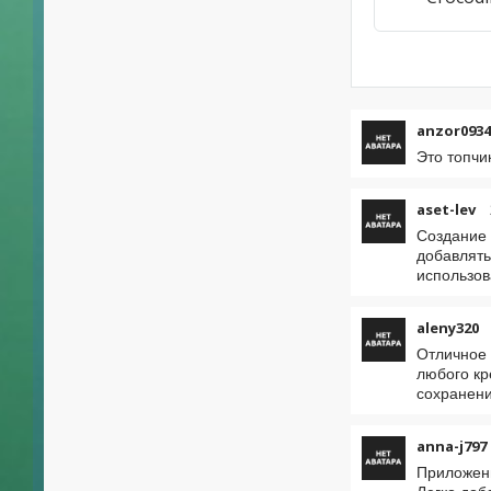
anzor0934
Это топчи
aset-lev
Создание 
добавлять
использов
aleny320
Отличное 
любого кр
сохранени
anna-j797
Приложени