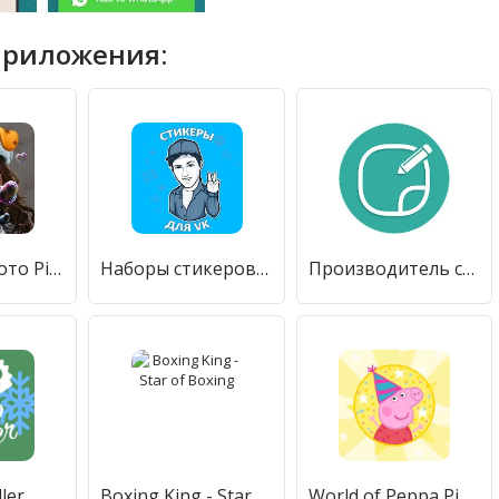
приложения:
Редактор Фото Picsa Создание Фотоколлажей Стикеров
Наборы стикеров для ВКонтакте
Производитель стикеров наклейки для WAStickerapps
ler
Boxing King - Star of Boxing
World of Peppa Pig: Kids Games