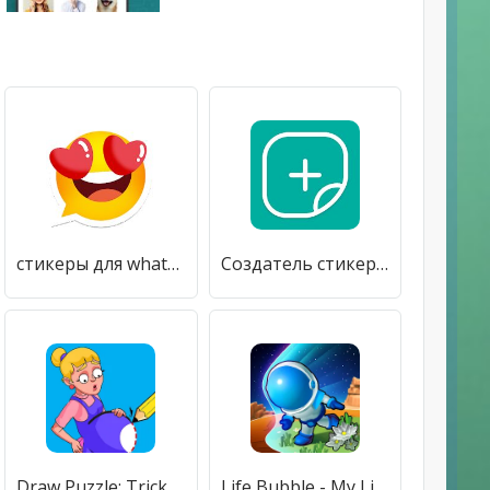
стикеры для whatsapp - WAStickerApps
Создатель стикеров для WhatsApp, стикеры WhatsApp
Draw Puzzle: Tricky Brain Test
Life Bubble - My Little Planet