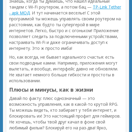
Знаешь, когда ты думаешь, что нашел идеальный
тандем с Wi-Fi роутером, а потом бац —
TP-Link Tether
- apk МОД
. И тут начинается веселье! С этой
программой ты можешь управлять своим роутером на
расстоянии, как будто ты супергерой в мире
интернетов. Легко, быстро и с огоньком! Приложение
позволяет следить за подключенными устройствами,
настраивать Wi-Fi и даже ограничивать доступ к
интернету. Это ж просто имба!
Но, как всегда, не бывает идеального счастья: есть
свои подводные камни. Например, приложения могут
вылетать, и вообще, интерфейс давно не обновляли.
Не хватает немного больше гибкости и простоты в
использовании.
Плюсы и минусы, как в жизни
Давай по факту: плюс однозначный — это
возможность управления, как в какой-то крутой RPG.
Ты можешь видеть, кто забирает у тебя интернет, и
блокировать их! Это настоящий профит для геймеров.
Не хочешь, чтобы твой друг качал в фоне свой
любимый фильм? Блокируй его на раз-два! Ярко,