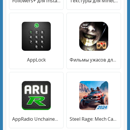
Followers+ для Instagram
Текстуры для Minecraft PE
AppLock
Фильмы ужасов для VR
AppRadio Unchained Rootless
Steel Rage: Mech Cars PvP War