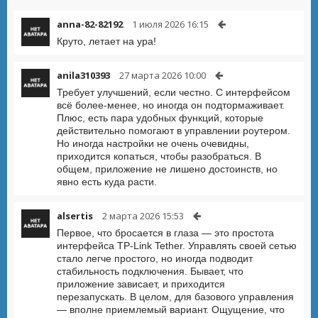
anna-82-82192
1 июля 2026 16:15
Круто, летает на ура!
anila310393
27 марта 2026 10:00
Требует улучшений, если честно. С интерфейсом
всё более-менее, но иногда он подтормаживает.
Плюс, есть пара удобных функций, которые
действительно помогают в управлении роутером.
Но иногда настройки не очень очевидны,
приходится копаться, чтобы разобраться. В
общем, приложение не лишено достоинств, но
явно есть куда расти.
alsertis
2 марта 2026 15:53
Первое, что бросается в глаза — это простота
интерфейса TP-Link Tether. Управлять своей сетью
стало легче простого, но иногда подводит
стабильность подключения. Бывает, что
приложение зависает, и приходится
перезапускать. В целом, для базового управления
— вполне приемлемый вариант. Ощущение, что