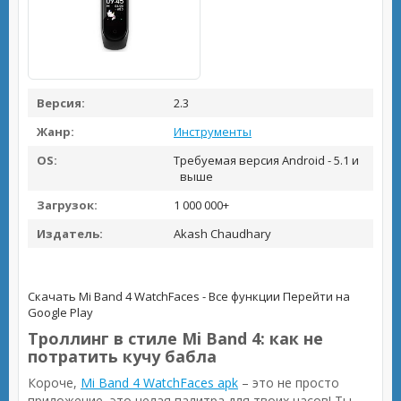
Версия:
2.3
Жанр:
Инструменты
OS:
Требуемая версия Android - 5.1 и
выше
Загрузок:
1 000 000+
Издатель:
Akash Chaudhary
Скачать Mi Band 4 WatchFaces - Все функции
Перейти на
Google Play
Троллинг в стиле Mi Band 4: как не
потратить кучу бабла
Короче,
Mi Band 4 WatchFaces apk
– это не просто
приложение, это целая палитра для твоих часов! Ты