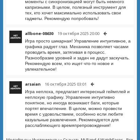
моменты с синхронизацией могут быть немного
капризными. В целом, полезный инструмент для
тех, кто хочет максимально использовать свои
гаджеты. Рекомендую попробовать!
allbone-08630
19 октября 2025 20:00
Игра просто шикарная! Управление интуитивное, а
графика радует глаз. Механика позволяет часами
проводить время, затягивая в процесс.
Разнообразие уровней и задач не дадут заскучать.
Рекомендую всем, кто ищет что-то новое и
увлекательное!
arsaian
16 октября 2025 03:01
Игра неплоха, предлагает интересный геймплей и
неплохую графику. Управление интуитивно
понятное, но иногда возникают баги, которые
портят впечатление. В целом, можно провести
время с удовольствием, особенно если любите
казуальные развлечения. Рекомендуется для
расслабляющего времяпрепровождения!
Megadro.ru
»
Инструменты
» Скачать Mi Band 4 WatchFaces - Все