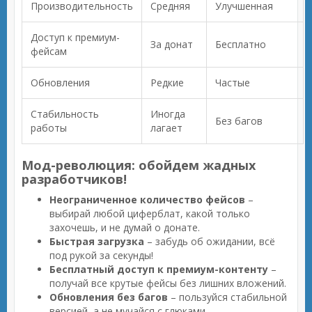
Производительность
Средняя
Улучшенная
Доступ к премиум-
За донат
Бесплатно
фейсам
Обновления
Редкие
Частые
Стабильность
Иногда
Без багов
работы
лагает
Мод-революция: обойдем жадных
разработчиков!
Неограниченное количество фейсов
–
выбирай любой циферблат, какой только
захочешь, и не думай о донате.
Быстрая загрузка
– забудь об ожидании, всё
под рукой за секунды!
Бесплатный доступ к премиум-контенту
–
получай все крутые фейсы без лишних вложений.
Обновления без багов
– пользуйся стабильной
версией, а не мучайся с глюками.