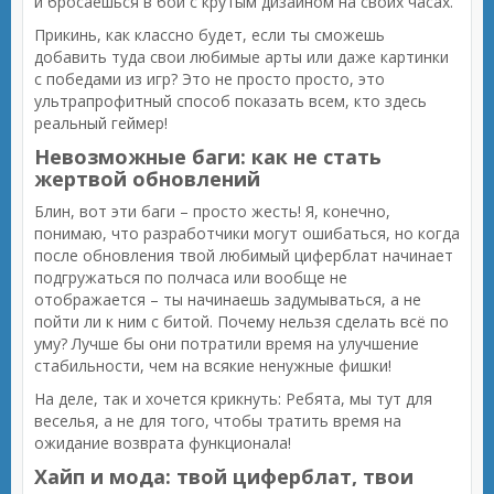
и бросаешься в бой с крутым дизайном на своих часах.
Прикинь, как классно будет, если ты сможешь
добавить туда свои любимые арты или даже картинки
с победами из игр? Это не просто просто, это
ультрапрофитный способ показать всем, кто здесь
реальный геймер!
Невозможные баги: как не стать
жертвой обновлений
Блин, вот эти баги – просто жесть! Я, конечно,
понимаю, что разработчики могут ошибаться, но когда
после обновления твой любимый циферблат начинает
подгружаться по полчаса или вообще не
отображается – ты начинаешь задумываться, а не
пойти ли к ним с битой. Почему нельзя сделать всё по
уму? Лучше бы они потратили время на улучшение
стабильности, чем на всякие ненужные фишки!
На деле, так и хочется крикнуть: Ребята, мы тут для
веселья, а не для того, чтобы тратить время на
ожидание возврата функционала!
Хайп и мода: твой циферблат, твои