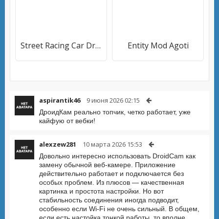
Street Racing Car Driver
Entity Mod Agoti
aspirantik46
9 июня 2026 02:15
ДроидКам реально топчик, четко работает, уже
кайфую от вебки!
alexzew281
10 марта 2026 15:53
Довольно интересно использовать DroidCam как
замену обычной веб-камере. Приложение
действительно работает и подключается без
особых проблем. Из плюсов — качественная
картинка и простота настройки. Но вот
стабильность соединения иногда подводит,
особенно если Wi-Fi не очень сильный. В общем,
если есть настойка тонкой работы, то вполне