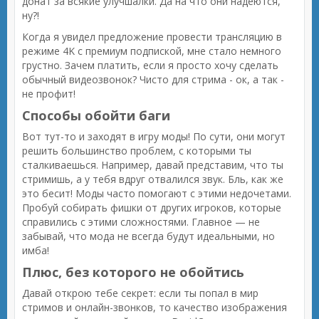
донат за всякие улучшалки. Да на что они надеются,
ну?!
Когда я увидел предложение провести трансляцию в
режиме 4K с премиум подпиской, мне стало немного
грустно. Зачем платить, если я просто хочу сделать
обычный видеозвонок? Чисто для стрима - ок, а так -
не профит!
Способы обойти баги
Вот тут-то и заходят в игру моды! По сути, они могут
решить большинство проблем, с которыми ты
сталкиваешься. Например, давай представим, что ты
стримишь, а у тебя вдруг отвалился звук. Бль, как же
это бесит! Моды часто помогают с этими недочетами.
Пробуй собирать фишки от других игроков, которые
справились с этими сложностями. Главное — не
забывай, что мода не всегда будут идеальными, но
имба!
Плюс, без которого не обойтись
Давай открою тебе секрет: если ты попал в мир
стримов и онлайн-звонков, то качество изображения