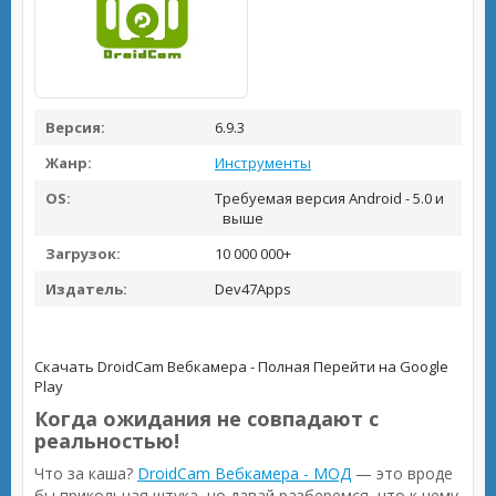
Версия:
6.9.3
Жанр:
Инструменты
OS:
Требуемая версия Android - 5.0 и
выше
Загрузок:
10 000 000+
Издатель:
Dev47Apps
Скачать DroidCam Вебкамера - Полная
Перейти на Google
Play
Когда ожидания не совпадают с
реальностью!
Что за каша?
DroidCam Вебкамера - МОД
— это вроде
бы прикольная штука, но давай разберемся, что к чему.