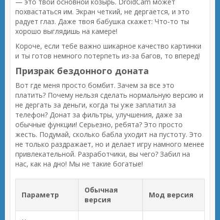
— это твой основной козырь. DroidCam может
похвастаться им. Экран четкий, не дергается, и это
радует глаз. Даже твоя бабушка скажет: Что-то ты
хорошо выглядишь на камере!
Короче, если тебе важно шикарное качество картинки
и ты готов немного потерпеть из-за багов, то вперед!
Призрак бездонного доната
Вот где меня просто бомбит. Зачем за все это
платить? Почему нельзя сделать нормальную версию и
не дергать за деньги, когда ты уже заплатил за
телефон? Донат за фильтры, улучшения, даже за
обычные функции! Серьезно, ребята? Это просто
жесть. Подумай, сколько бабла уходит на пустоту. Это
не только раздражает, но и делает игру намного менее
привлекательной. Разработчики, вы чего? Забил на
нас, как на дно! Мы не такие богатые!
Обычная
Параметр
Мод версия
версия