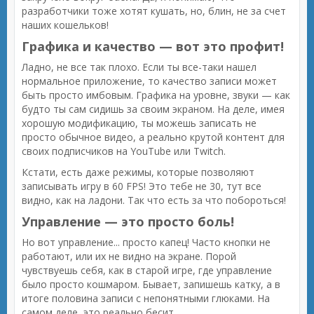
разработчики тоже хотят кушать, но, блин, не за счет
наших кошельков!
Графика и качество — вот это профит!
Ладно, не все так плохо. Если ты все-таки нашел
нормальное приложение, то качество записи может
быть просто имбовым. Графика на уровне, звуки — как
будто ты сам сидишь за своим экраном. На деле, имея
хорошую модификацию, ты можешь записать не
просто обычное видео, а реально крутой контент для
своих подписчиков на YouTube или Twitch.
Кстати, есть даже режимы, которые позволяют
записывать игру в 60 FPS! Это тебе не 30, тут все
видно, как на ладони. Так что есть за что побороться!
Управление — это просто боль!
Но вот управление... просто капец! Часто кнопки не
работают, или их не видно на экране. Порой
чувствуешь себя, как в старой игре, где управление
было просто кошмаром. Бывает, запишешь катку, а в
итоге половина записи с непонятными глюками. На
самом деле, это реально бесит.