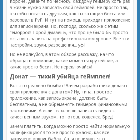
Короче, давайте по чесноку. Каждому геймеру хоть раз
в жизни нужно записать свой геймплей. Не просто так,
а чтобы показать друзьям, как ты затащил босса или
разорвал в PvP. И тут на помощь приходит приложение
для записи экрана. Но, господи, сколько же с этим
геморроя! Порой думаешь, что проще было бы просто
оставить запись на профессиональном уровне. Все эти
настройки, звуки, разрешения... уф!
Но не волнуйся, в этом обзоре расскажу, на что
обращать внимание, какие моменты крутейшие, а
какие просто бесит. Не переключайся!
Донат — тихий убийца геймплея!
Вот это реально бомбит! Зачем разработчики делают
свои приложения с донатом? Ну, типа, простое
приложение, как запись экрана, должно быть
бесплатным, а не обременять геймеров финансовыми
вложениями. А если ты хочешь записать видео с
качественным звуком, то готовь кошелек. Бред!
Зачем платить, когда можно просто найти нормальную
модификацию? Это же просто ужасно, как все
закручено вокруг бабла. Да, я понимаю, что