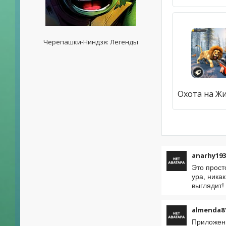
Черепашки-Ниндзя: Легенды
anarhy193
Это прост
ура, никак
выглядит!
almenda8
Приложени