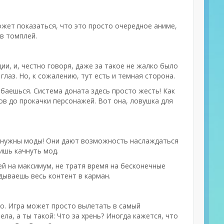
ожет показаться, что это просто очередное аниме,
в томплей.
ии, и, честно говоря, даже за такое не жалко было
лаз. Но, к сожалению, тут есть и темная сторона.
баешься. Система доната здесь просто жесть! Как
ов до прокачки персонажей. Вот она, ловушка для
го нужны моды! Они дают возможность наслаждаться
ишь качнуть мод.
й на максимум, не тратя время на бесконечные
дываешь весь контент в карман.
но. Игра может просто вылетать в самый
ла, а ты такой: Что за хрень? Иногда кажется, что