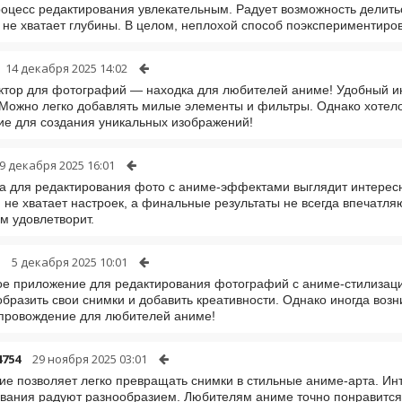
оцесс редактирования увлекательным. Радует возможность делить
не хватает глубины. В целом, неплохой способ поэкспериментиро
14 декабря 2025 14:02
ктор для фотографий — находка для любителей аниме! Удобный 
Можно легко добавлять милые элементы и фильтры. Однако хотело
е для создания уникальных изображений!
9 декабря 2025 16:01
 для редактирования фото с аниме-эффектами выглядит интерес
не хватает настроек, а финальные результаты не всегда впечатляю
м удовлетворит.
5 декабря 2025 10:01
е приложение для редактирования фотографий с аниме-стилизац
образить свои снимки и добавить креативности. Однако иногда воз
провождение для любителей аниме!
4754
29 ноября 2025 03:01
е позволяет легко превращать снимки в стильные аниме-арта. Ин
вания радуют разнообразием. Любителям аниме точно понравится!