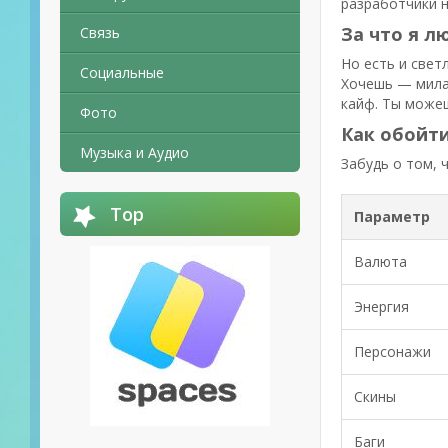
разработчики н
За что я 
Связь
Но есть и све
Социальные
Хочешь — мила
кайф. Ты можеш
Фото
Как обойти
Музыка и Аудио
Забудь о том, 
Top
Параметр
Валюта
Энергия
Персонажи
Скины
Баги