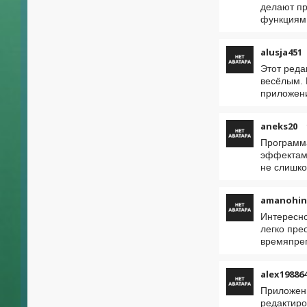
делают пр
функциям 
alusja451
Этот реда
весёлым. 
приложени
aneks20
Программа
эффектам 
не слишко
amanohin
Интересно
легко пре
времяпре
alex19886
Приложени
редактиро