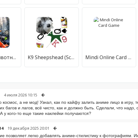
Охота на Животных Снайперский
K9 Sheepshead (Schafkopf)
Mindi Online Card Game
4 июля 2026 10:15
о космос, а не мод! Узнал, как по кайфу залить аниме лицо в игру,
их багов и лагов, всё чисто, как и должно быть. Сделали, что надо,
 А у кого-то еще такие наклейки получаются?
14
19 декабря 2025 20:01
е позволяет легко добавлять аниме-стилистику к фотографиям. И