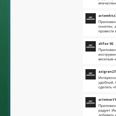
впечатлен
artemhtz
Приложени
понятен, 
провести 
alifas-92
Приложени
инструмен
веселым и
azigran27
Интересно
удобный, 
сделать ч
artemart1
Приложени
радует. И
добавить 