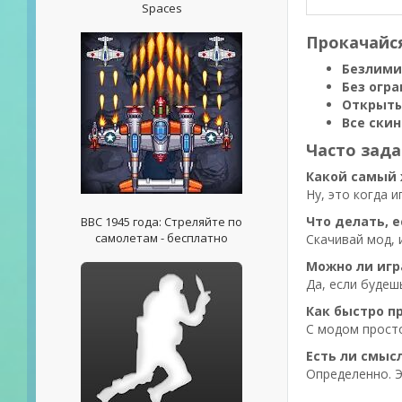
Spaces
Прокачайся
Безлими
Без огр
Открыты
Все ски
Часто зад
Какой самый 
Ну, это когда 
Что делать, е
ВВС 1945 года: Стреляйте по
самолетам - бесплатно
Скачивай мод, 
Можно ли игр
Да, если будеш
Как быстро п
С модом просто
Есть ли смыс
Определенно. Э