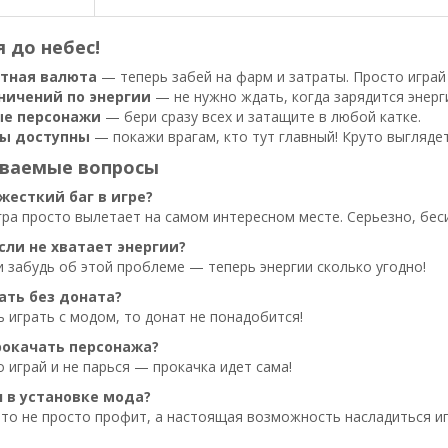
 до небес!
тная валюта
— теперь забей на фарм и затраты. Просто играй 
аничений по энергии
— не нужно ждать, когда зарядится энергия
е персонажи
— бери сразу всех и затащите в любой катке.
ны доступны
— покажи врагам, кто тут главный! Круто выгляде
аваемые вопросы
жесткий баг в игре?
игра просто вылетает на самом интересном месте. Серьезно, бес
сли не хватает энергии?
и забудь об этой проблеме — теперь энергии сколько угодно!
ать без доната?
ь играть с модом, то донат не понадобится!
рокачать персонажа?
 играй и не парься — прокачка идет сама!
л в установке мода?
то не просто профит, а настоящая возможность насладиться иг