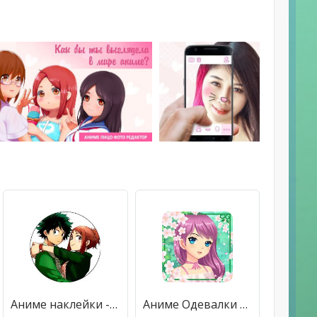
Аниме наклейки - WAStickerApps для WhatsApp
Аниме Одевалки для девочек