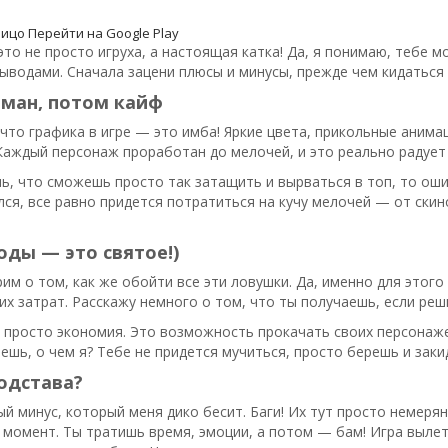
лицо
Перейти на Google Play
то не просто игруха, а настоящая катка! Да, я понимаю, тебе м
выводами. Сначала зацени плюсы и минусы, прежде чем кидаться 
бман, потом кайф
 что графика в игре — это имба! Яркие цвета, прикольные анимац
Каждый персонаж проработан до мелочей, и это реально радует г
ь, что сможешь просто так затащить и вырваться в топ, то оши
лся, все равно придется потратиться на кучу мелочей — от скин
оды — это святое!)
им о том, как же обойти все эти ловушки. Да, именно для это
их затрат. Расскажу немного о том, что ты получаешь, если реш
просто экономия. Это возможность прокачать своих персонаже
ешь, о чем я? Тебе не придется мучиться, просто берешь и заки
одстава?
й минус, который меня дико бесит. Баги! Их тут просто немеря
момент. Ты тратишь время, эмоции, а потом — бам! Игра вылете