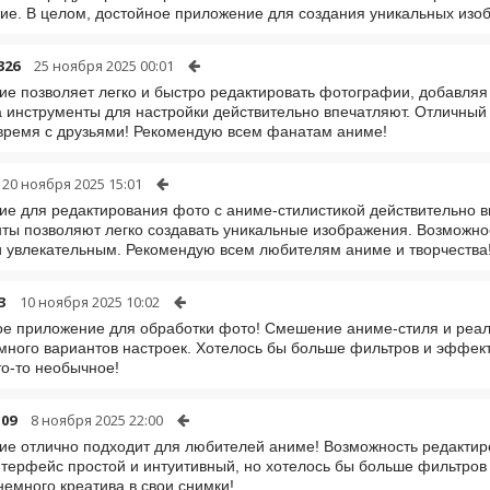
ие. В целом, достойное приложение для создания уникальных изо
326
25 ноября 2025 00:01
е позволяет легко и быстро редактировать фотографии, добавля
а инструменты для настройки действительно впечатляют. Отличный
время с друзьями! Рекомендую всем фанатам аниме!
20 ноября 2025 15:01
е для редактирования фото с аниме-стилистикой действительно 
ты позволяют легко создавать уникальные изображения. Возможно
 увлекательным. Рекомендую всем любителям аниме и творчества
3
10 ноября 2025 10:02
е приложение для обработки фото! Смешение аниме-стиля и реал
много вариантов настроек. Хотелось бы больше фильтров и эффект
то-то необычное!
09
8 ноября 2025 22:00
е отлично подходит для любителей аниме! Возможность редактир
нтерфейс простой и интуитивный, но хотелось бы больше фильтров
немного креатива в свои снимки!