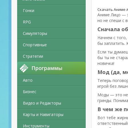
Скачать Аниме 
Гонки
Аниме Лицо — э
но не спеши с 
RPG
Сначала о
Симуляторы
Начнем с того,
бы заплатить. 
Спортивные
Если ты думаеш
Стратегии
бы ты не стара
новичка!
Программы
Мод (да, м
Авто
Теперь поговор
игрой без лишн
Бизнес
Моды — это не 
гринды. Понима
Видео и Редакторы
В чем же п
Карты и Навигаторы
Вот тебе жирны
ответственный 
Инструменты