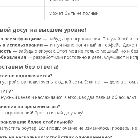
Может быть не полный
вой досуг на высшем уровне!
ко всем функциям
— забудь про ограничения. Получай всё и сра
ь в использовании
— интуитивно понятный интерфейс. Даже тво
ность
— забудь о вирусах. Этот мод не только мощный, но и бе
обновления
— разработчики постоянно в деле, улучшают и испр
оставим без ответа!
если не подключается?
и устройства подключены к одной сети. Если нет — дело в этом.
 IPTV?
нужный канал и наслаждайся. Легко, как два пальца об асфальт!
ничения по времени игры?
ет ограничений! Просто играй до упаду!
трансляцию более стабильной?
апустить роутер. Если подключение не изменилось, проверь, не
ать на нескольких устройствах одновременно?