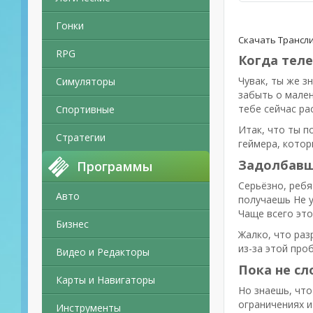
Гонки
Скачать Tранслир
RPG
Когда теле
Чувак, ты же з
Симуляторы
забыть о мален
тебе сейчас ра
Спортивные
Итак, что ты п
Стратегии
геймера, котор
Задолбавши
Программы
Серьёзно, ребя
Авто
получаешь Не у
Чаще всего это
Бизнес
Жалко, что раз
из-за этой про
Видео и Редакторы
Пока не сл
Карты и Навигаторы
Но знаешь, что
ограничениях и
Инструменты