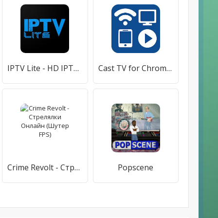
IPTV Lite - HD IPTV Player
Cast TV for Chromecast/Roku/Apple TV/Xbox/Fire TV
Crime Revolt - Стрелялки Онлайн (Шутер FPS)
Popscene