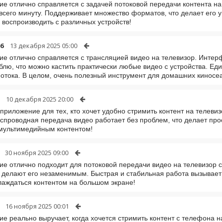
е отлично справляется с задачей потоковой передачи контента на
всего минуту. Поддерживает множество форматов, что делает его
 воспроизводить с различных устройств!
06
13 декабря 2025 05:00
е отлично справляется с трансляцией видео на телевизор. Интер
блю, что можно кастить практически любые видео с устройства. Е
потока. В целом, очень полезный инструмент для домашних киносе
10 декабря 2025 20:00
приложение для тех, кто хочет удобно стримить контент на телеви
еспроводная передача видео работает без проблем, что делает пр
мультимедийным контентом!
30 ноября 2025 09:00
е отлично подходит для потоковой передачи видео на телевизор 
делают его незаменимым. Быстрая и стабильная работа вызывает 
лаждаться контентом на большом экране!
16 ноября 2025 00:01
е реально выручает, когда хочется стримить контент с телефона н