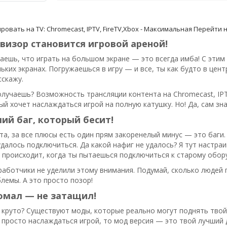
овать на TV: Chromecast, IPTV, FireTV,Xbox - Максимальная
Перейти н
визор становится игровой ареной!
наешь, что играть на большом экране — это всегда имба! С эти
ьких экранах. Погружаешься в игру — и все, ты как будто в цент
сскажу.
олучаешь? Возможность трансляции контента на Chromecast, IPTv
ый хочет наслаждаться игрой на полную катушку. Но! Да, сам зна
й баг, который бесит!
та, за все плюсы есть один прям закоренелый минус — это баги
далось подключиться. Да какой нафиг не удалось? Я тут настраи
 происходит, когда ты пытаешься подключиться к старому обор
работчики не уделили этому внимания. Подумай, сколько людей
блемы. А это просто позор!
омал — не затащил!
 круто? Существуют моды, которые реально могут поднять твой
 просто наслаждаться игрой, то мод версия — это твой лучший 