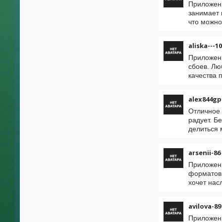
Приложени
занимает 
что можно
aliska---1
Приложени
сбоев. Лю
качества 
alex844gp
Отличное 
радует. Б
делиться 
arsenii-86
Приложени
форматов 
хочет нас
avilova-89
Приложени