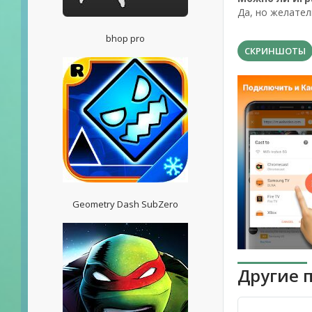
Да, но желател
bhop pro
СКРИНШОТЫ
Geometry Dash SubZero
Другие 