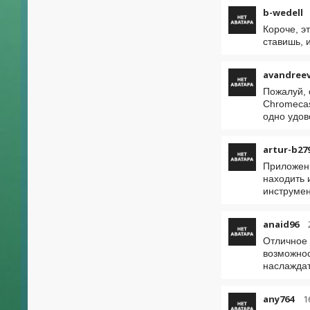
b-wedell
Короче, э
ставишь, 
avandree
Пожалуй, 
Chromecas
одно удов
artur-b27
Приложени
находить 
инструмен
anaid96
Отличное 
возможнос
наслаждат
any764
1