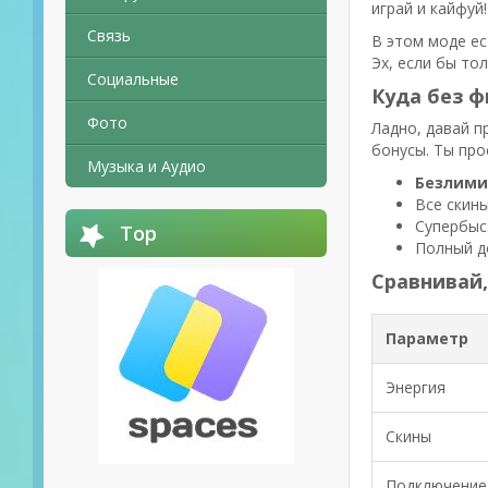
играй и кайфуй!
Связь
В этом моде ес
Эх, если бы то
Социальные
Куда без 
Фото
Ладно, давай п
бонусы. Ты про
Музыка и Аудио
Безлими
Все скин
Супербыс
Top
Полный д
Сравнивай,
Параметр
Энергия
Скины
Подключение