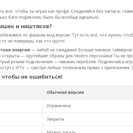
ть всё, чтобы ты играл как профи. Соединяйся без лагов и, гла
лько баги пофиксили, было бы вообще идеально.
фишек и ништяков?
робежимся по фишкам мод версии. Тут есть всё, что нужно, что
сто не поверишь, как это круто!
тная энергия
— забей на ожидания! Больше никаких таймеров и
ы открыты — крутейшие образы для твоего персонажа! Ты не про
трый режим подключения — никаких перебоев. Подключай и играй
оступ к IPTV — смотри любые телеканалы прямо с приложения. З
 чтобы не ошибиться!
Обычная версия
Ограничена
Закрыты
Может лагать