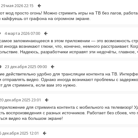
29 мая 2026 22:15
тот мод просто огонь! Можно стримить игры на ТВ без лагов, работ
и кайфуешь от графона на огромном экране.
v
4 марта 2026 07:00
самое запоминающееся в этом приложении — это возможность стри
t иногда возникают глюки, что, конечно, немного расстраивает. Ко
ольствие. Надеюсь, разработчики исправят эти недочёты, главное,
9
23 декабря 2025 09:00
е действительно удобно для трансляции контента на ТВ. Интерфей
и отправлять видео. Однако иногда возникают проблемы с задержк
т для стриминга, если вам это нужно.
20 декабря 2025 23:01
приложение для стриминга контента с мобильного на телевизор! 
ть воспроизведения с разных источников. Работает без сбоев, что 
ься видео на большом экране!
6 декабря 2025 12:01