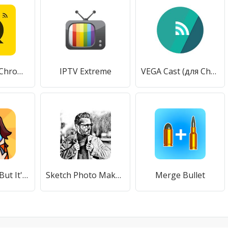
Вставить в Chromecast Fire TV Android TV QuickCast
IPTV Extreme
VEGA Cast (для Chromecast)
Survival 456 But It's Impostor
Sketch Photo Maker - Sketch Camera & Photo Editor
Merge Bullet