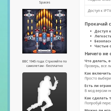
Spaces
Доступ к IPTV
Прокачай с
Доступ 
Легкост
Безопас
Частые 
Ничего не 
Что делать, 
ВВС 1945 года: Стреляйте по
самолетам - бесплатно
Проверь, все л
Как включить
Просто выбери 
Есть ли огра
В мод версии н
Как сделать 
Попробуй перез
Можно ли игр