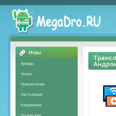
Игры
Tрансл
Андро
Аркады
Экшен
Приключения
Настольные
Казуальные
Логические