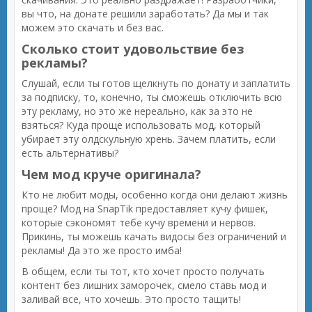
вы что, на донате решили заработать? Да мы и так
можем это скачать и без вас.
Сколько стоит удовольствие без
рекламы?
Слушай, если ты готов щелкнуть по донату и заплатить
за подписку, то, конечно, ты сможешь отключить всю
эту рекламу, но это же нереально, как за это не
взяться? Куда проще использовать мод, который
убирает эту олдскульную хрень. Зачем платить, если
есть альтернативы?
Чем мод круче оригинала?
Кто не любит моды, особенно когда они делают жизнь
проще? Мод на SnapTik предоставляет кучу фишек,
которые сэкономят тебе кучу времени и нервов.
Прикинь, ты можешь качать видосы без ограничений и
рекламы! Да это же просто имба!
В общем, если ты тот, кто хочет просто получать
контент без лишних заморочек, смело ставь мод и
заливай все, что хочешь. Это просто тащить!