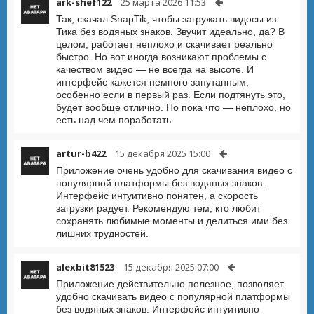
ark-shef122
25 марта 2026 11:53
Так, скачал SnapTik, чтобы загружать видосы из
Тика без водяных знаков. Звучит идеально, да? В
целом, работает неплохо и скачивает реально
быстро. Но вот иногда возникают проблемы с
качеством видео — не всегда на высоте. И
интерфейс кажется немного запутанным,
особенно если в первый раз. Если подтянуть это,
будет вообще отлично. Но пока что — неплохо, но
есть над чем поработать.
artur-b422
15 декабря 2025 15:00
Приложение очень удобно для скачивания видео с
популярной платформы без водяных знаков.
Интерфейс интуитивно понятен, а скорость
загрузки радует. Рекомендую тем, кто любит
сохранять любимые моменты и делиться ими без
лишних трудностей.
alexbit81523
15 декабря 2025 07:00
Приложение действительно полезное, позволяет
удобно скачивать видео с популярной платформы
без водяных знаков. Интерфейс интуитивно