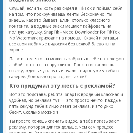
Слушай, если ты хоть раз сидел в TikTok и поймал себя
на том, что прокручиваешь ленты бесконечно, ты
знаешь, как это бывает. Блин, столько классного
контента, а водяные знаки мешают кайфовать на
полную катушку. SnapTik - Video Downloader for TikTok
No Watermark приходит на помощь. Скачай и затащи
все свои любимые видосики без всякой блевоты на
экране.
Плюс в том, что ты можешь забрать к себе на телефон
любой контент за пару кликов. Просто вставляешь
ссылку, ждешь чуть-чуть и вуаля - видос уже у тебя в
галерее. Довольно просто, не так ли?
Кто придумал эту жесть с рекламой?
Вот это подстава, ребята! SnapTik вроде бы классная и
удобная, но реклама тут — это просто нечто! Каждые
пять секунд тебе в лицо лезет реклама, и это дико
бесит. Сколько можно?!
Ты просто хочешь скачать видос, а тебе показывают
рекламу, которая длится дольше, чем сам процесс
скачивания. Это реально раздражает! Разработчики,