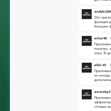
andyb220
Это прило
функции р
больших 
arhar90
Приложени
понятен, 
опыт. В ц
alibi-05
7
Приложени
но иногда
дополнен
aormsby2
Приложени
эффектов 
готовых м