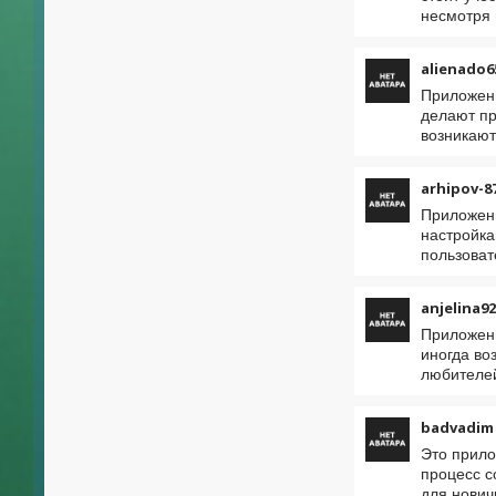
несмотря 
alienado6
Приложени
делают пр
возникают
arhipov-8
Приложени
настройка
пользоват
anjelina92
Приложени
иногда во
любителе
badvadim
Это прило
процесс с
для нович