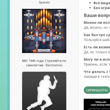
Spaces
Все вид
Без огр
Ваши вопр
Можно ли исп
Да, можно, но 
Как быстро с
Пользуйся шаб
Есть ли возм
Да, но только 
Могу ли я ис
ВВС 1945 года: Стреляйте по
Прикинь, если 
самолетам - бесплатно
Что делать с
Напиши в техпо
СКРИНШОТЫ