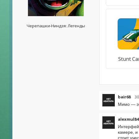
Черепашки-Ниндзя: Легенды
Stunt Ca
bair68
30
Мимо — эт
alexmul84
Интерфейс
камере, и
стоит уче