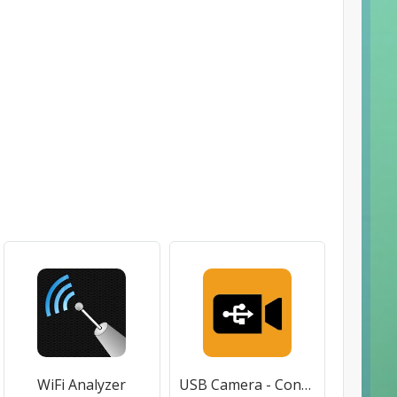
WiFi Analyzer
USB Camera - Connect EasyCap or USB WebCam