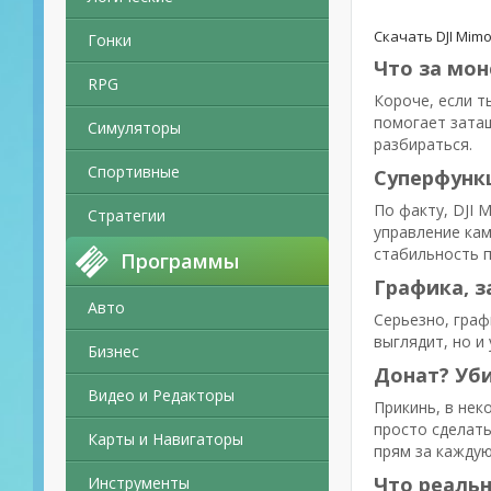
Скачать DJI Mim
Гонки
Что за мон
RPG
Короче, если т
помогает затащ
Симуляторы
разбираться.
Спортивные
Суперфунк
По факту, DJI 
Стратегии
управление кам
стабильность п
Программы
Графика, з
Авто
Серьезно, граф
выглядит, но и
Бизнес
Донат? Уби
Видео и Редакторы
Прикинь, в нек
просто сделать
Карты и Навигаторы
прям за каждую
Что реальн
Инструменты