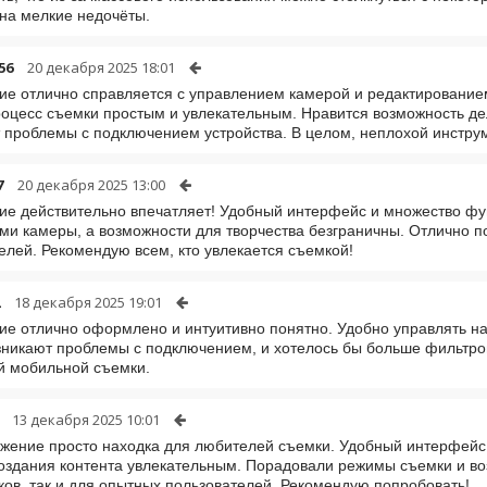
на мелкие недочёты.
56
20 декабря 2025 18:01
е отлично справляется с управлением камерой и редактирование
оцесс съемки простым и увлекательным. Нравится возможность дел
 проблемы с подключением устройства. В целом, неплохой инструм
7
20 декабря 2025 13:00
е действительно впечатляет! Удобный интерфейс и множество фун
ми камеры, а возможности для творчества безграничны. Отлично по
елей. Рекомендую всем, кто увлекается съемкой!
18 декабря 2025 19:01
е отлично оформлено и интуитивно понятно. Удобно управлять на
зникают проблемы с подключением, и хотелось бы больше фильтров
й мобильной съемки.
13 декабря 2025 10:01
жение просто находка для любителей съемки. Удобный интерфейс
оздания контента увлекательным. Порадовали режимы съемки и во
ков, так и для опытных пользователей. Рекомендую попробовать!