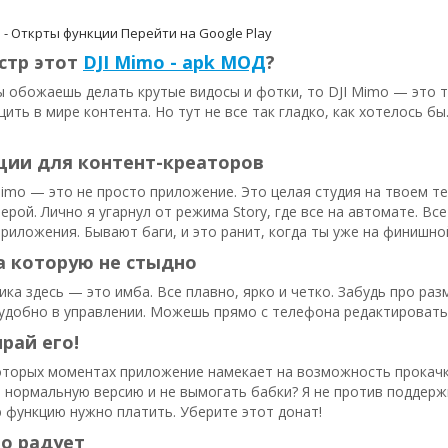
o - Открты функции
Перейти на Google Play
стр этот
DJI Mimo - apk МОД
?
ы обожаешь делать крутые видосы и фотки, то DJI Mimo — это 
ить в мире контента. Но тут не все так гладко, как хотелось б
ции для контент-креаторов
Mimo — это не просто приложение. Это целая студия на твоем те
ерой. Лично я угарнул от режима Story, где все на автомате. Вс
риложения. Бывают баги, и это ранит, когда ты уже на финишно
а которую не стыдно
ика здесь — это имба. Все плавно, ярко и четко. Забудь про ра
 удобно в управлении. Можешь прямо с телефона редактировать 
рай его!
оторых моментах приложение намекает на возможность прокачки
 нормальную версию и не вымогать бабки? Я не против поддерж
 функцию нужно платить. Уберите этот донат!
о радует