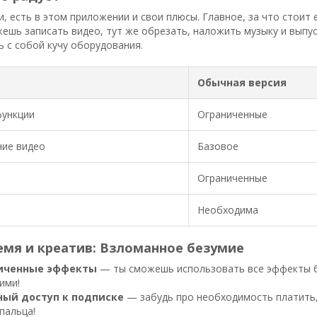
и, есть в этом приложении и свои плюсы. Главное, за что стои
жешь записать видео, тут же обрезать, наложить музыку и выпуст
ь с собой кучу оборудования.
Обычная версия
функции
Ограниченные
ние видео
Базовое
Ограниченные
Необходима
емя и креатив: Взломанное безумие
иченные эффекты
— ты сможешь использовать все эффекты бе
ими!
ный доступ к подписке
— забудь про необходимость платить, 
пальца!