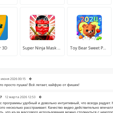
r 3D
Super Ninja Mask Photo Editor
Toy Bear Sweet POP: Match 3
 июня 2026 00:15
о просто пушка! Всё летает, кайфую от фишек!
7
12 марта 2026 12:53
 программы удобный и довольно интуитивный, что всегда радует. 
 это несколько расстраивает. Качество видео действительно впеча
сть, что из-за массового использования можно столкнуться с некот