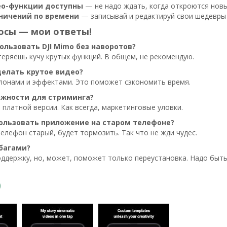
ео-функции доступны
— не надо ждать, когда откроются новы
аничений по времени
— записывай и редактируй свои шедевры б
осы — мои ответы!
ользовать DJI Mimo без наворотов?
теряешь кучу крутых функций. В общем, не рекомендую.
делать крутое видео?
лонами и эффектами. Это поможет сэкономить время.
ожности для стриминга?
в платной версии. Как всегда, маркетинговые уловки.
пользовать приложение на старом телефоне?
телефон старый, будет тормозить. Так что не жди чудес.
 багами?
ддержку, но, может, поможет только переустановка. Надо быть