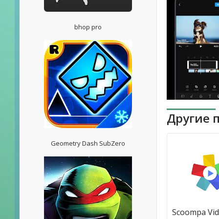
bhop pro
Другие 
Geometry Dash SubZero