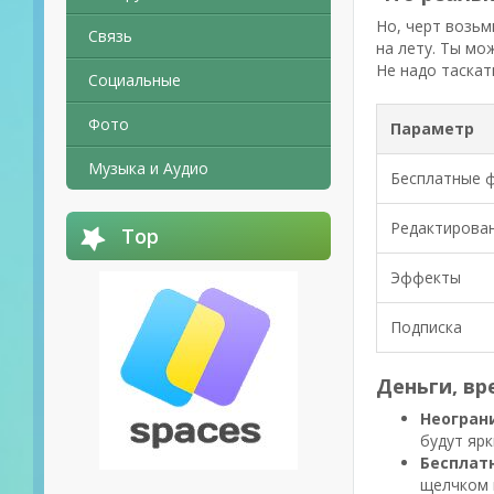
Но, черт возьм
Связь
на лету. Ты мо
Не надо таскат
Социальные
Фото
Параметр
Музыка и Аудио
Бесплатные 
Редактирова
Top
Эффекты
Подписка
Деньги, вр
Неогран
будут ярк
Бесплат
щелчком 