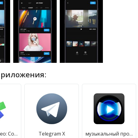
приложения:
Scoompa Video: Создатель слайд-шоу и видеоредактор
Telegram X
музыкальный проигрыватель